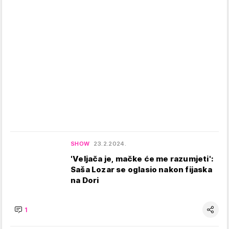
SHOW
23.2.2024.
'Veljača je, mačke će me razumjeti':
Saša Lozar se oglasio nakon fijaska
na Dori
1