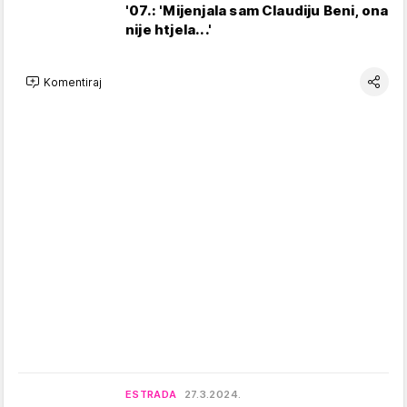
'07.: 'Mijenjala sam Claudiju Beni, ona
nije htjela...'
Komentiraj
ESTRADA
27.3.2024.