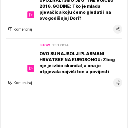
UPOZNALI SMO JE U 'THE VOICEU'
2016. GODINE: Tko je mlada
pjevačica koju ćemo gledati i na
ovogodišnjoj Dori?
Komentiraj
SHOW
23.1.2024.
OVO SU NAJBOLJI PLASMANI
HRVATSKE NA EUROSONGU: Zbog
nje je izbio skandal, a ona je
otpjevala najviši ton u povijesti
Komentiraj