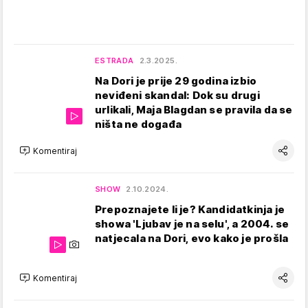
ESTRADA
2.3.2025.
Na Dori je prije 29 godina izbio
neviđeni skandal: Dok su drugi
urlikali, Maja Blagdan se pravila da se
ništa ne događa
Komentiraj
SHOW
2.10.2024.
Prepoznajete li je? Kandidatkinja je
showa 'Ljubav je na selu', a 2004. se
natjecala na Dori, evo kako je prošla
Komentiraj