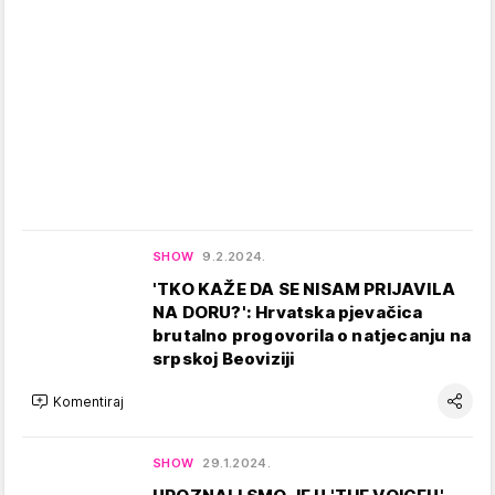
SHOW
9.2.2024.
'TKO KAŽE DA SE NISAM PRIJAVILA
NA DORU?': Hrvatska pjevačica
brutalno progovorila o natjecanju na
srpskoj Beoviziji
Komentiraj
SHOW
29.1.2024.