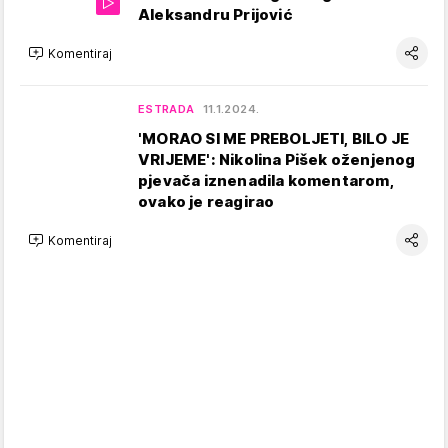
Aleksandru Prijović
Komentiraj
ESTRADA
11.1.2024.
'MORAO SI ME PREBOLJETI, BILO JE
VRIJEME': Nikolina Pišek oženjenog
pjevača iznenadila komentarom,
ovako je reagirao
Komentiraj