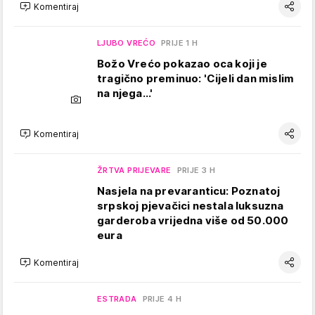
Komentiraj
LJUBO VREĆO
PRIJE 1 H
Božo Vrećo pokazao oca koji je
tragično preminuo: 'Cijeli dan mislim
na njega...'
Komentiraj
ŽRTVA PRIJEVARE
PRIJE 3 H
Nasjela na prevaranticu: Poznatoj
srpskoj pjevačici nestala luksuzna
garderoba vrijedna više od 50.000
eura
Komentiraj
ESTRADA
PRIJE 4 H