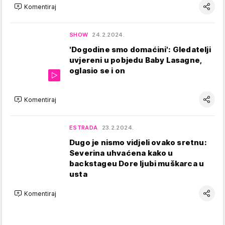
Komentiraj
SHOW
24.2.2024.
'Dogodine smo domaćini': Gledatelji
uvjereni u pobjedu Baby Lasagne,
oglasio se i on
Komentiraj
ESTRADA
23.2.2024.
Dugo je nismo vidjeli ovako sretnu:
Severina uhvaćena kako u
backstageu Dore ljubi muškarca u
usta
Komentiraj