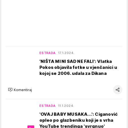
ESTRADA
17.1.2024.
'NIŠTA MI NI SAD NE FALI': Vlatka
Pokos objavila fotke u vjenčanici u
kojoj se 2006. udala za Dikana
Komentiraj
ESTRADA
11.1.2024.
'OVAJ BABY MUSAKA...': Ciganović
opleo po glazbeniku koji je s vrha
YouTube trendinga 'svrgnuo'