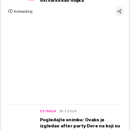
ostvarila kao majka
Komentiraj
ESTRADA
26.2.2024.
Pogledajte snimku: Ovako je
izgledao after party Dore na koji su