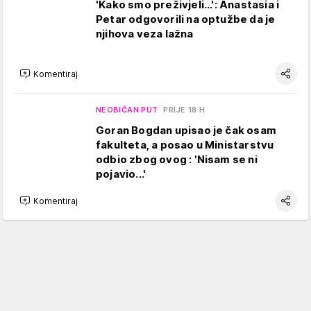
'Kako smo preživjeli...': Anastasia i
Petar odgovorili na optužbe da je
njihova veza lažna
Komentiraj
NEOBIČAN PUT
PRIJE 18 H
Goran Bogdan upisao je čak osam
fakulteta, a posao u Ministarstvu
odbio zbog ovog : 'Nisam se ni
pojavio...'
Komentiraj