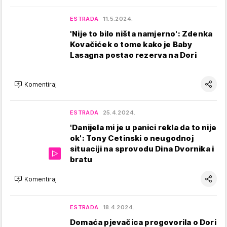
ESTRADA
11.5.2024.
'Nije to bilo ništa namjerno': Zdenka
Kovačićek o tome kako je Baby
Lasagna postao rezerva na Dori
Komentiraj
ESTRADA
25.4.2024.
'Danijela mi je u panici rekla da to nije
ok': Tony Cetinski o neugodnoj
situaciji na sprovodu Dina Dvornika i
bratu
Komentiraj
ESTRADA
18.4.2024.
Domaća pjevačica progovorila o Dori