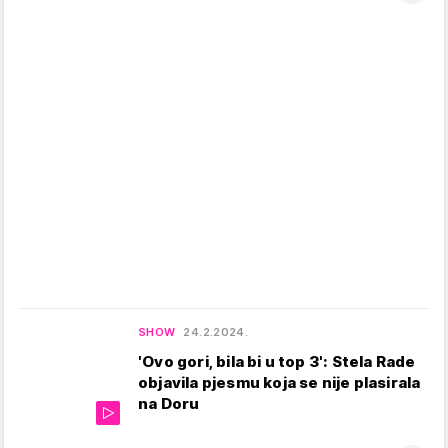
SHOW
24.2.2024.
'Ovo gori, bila bi u top 3': Stela Rade
objavila pjesmu koja se nije plasirala
na Doru