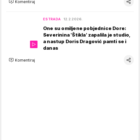
Komentiraj
ESTRADA
12.2.2026.
One su omiljene pobjednice Dore:
Severinina 'Štikla' zapalila je studio,
a nastup Doris Dragović pamti se i
danas
Komentiraj