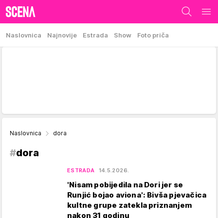
Naslovnica
Najnovije
Estrada
Show
Foto priča
Naslovnica
dora
#
dora
ESTRADA
14.5.2026.
'Nisam pobijedila na Dori jer se
Runjić bojao aviona': Bivša pjevačica
kultne grupe zatekla priznanjem
nakon 31 godinu