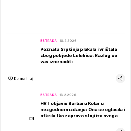
ESTRADA
16.2.2026.
Poznata Srpkinja plakala i vrištala
zbog pobjede Lelekica: Razlog će
vas iznenaditi
Komentiraj
ESTRADA
13.2.2026.
HRT objavio Barbaru Kolar u
nezgodnom izdanju: Ona se oglasila i
otkrila tko zapravo stoji iza svega