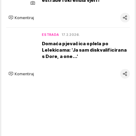
estrade i okrenula vjeri?
Komentiraj
ESTRADA
17.2.2026.
Domaća pjevačica oplela po
Lelekicama: 'Ja sam diskvalificirana
s Dore, a one...'
Komentiraj