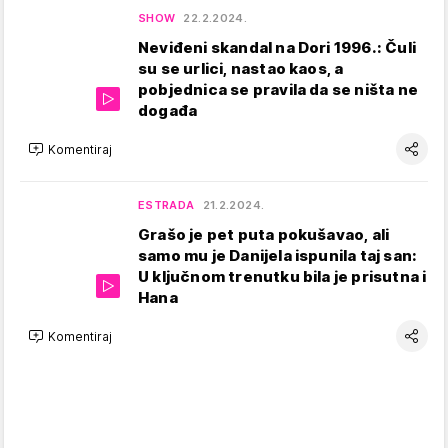
SHOW
22.2.2024.
Neviđeni skandal na Dori 1996.: Čuli
su se urlici, nastao kaos, a
pobjednica se pravila da se ništa ne
događa
Komentiraj
ESTRADA
21.2.2024.
Grašo je pet puta pokušavao, ali
samo mu je Danijela ispunila taj san:
U ključnom trenutku bila je prisutna i
Hana
Komentiraj