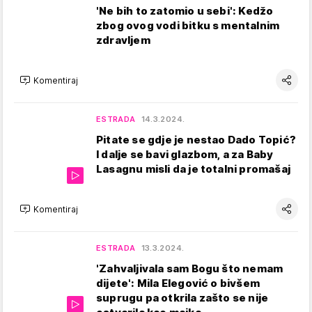
'Ne bih to zatomio u sebi': Kedžo
zbog ovog vodi bitku s mentalnim
zdravljem
Komentiraj
ESTRADA
14.3.2024.
Pitate se gdje je nestao Dado Topić?
I dalje se bavi glazbom, a za Baby
Lasagnu misli da je totalni promašaj
Komentiraj
ESTRADA
13.3.2024.
'Zahvaljivala sam Bogu što nemam
dijete': Mila Elegović o bivšem
suprugu pa otkrila zašto se nije