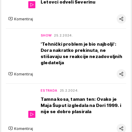
Letovci odveli Severinu
Komentiraj
SHOW
25.2.2024.
'Tehnički problem je bio najbolji':
Dora nakratko prekinuta, ne
stišavaju se reakcije nezadovoljnih
gledatelja
Komentiraj
ESTRADA
25.2.2024.
Tamna kosa, taman ten: Ovako je
Maja Šuput izgledala na Dori 1999. i
nije se dobro plasirala
Komentiraj