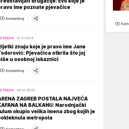
predstavljati drugačije: Evo koje je
pravo ime poznate pjevačice
Komentiraj
Kome
ESTRADA
12.4.2024.
Rijetki znaju koje je pravo ime Jane
Todorović: Pjevačica otkrila što joj
piše u osobnoj iskaznici
Komentiraj
ESTRADA
29.12.2023.
ARENA ZAGREB POSTALA NAJVEĆA
KAFANA NA BALKANU: Narodnjački
tulum okupio velika imena zbog kojih je
pokleknula metropola