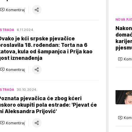
Komentiraj
NOVA PJ
Nakon
ESTRADA
6.11.2024.
domaći
Ovako je kći srpske pjevačice
karije
proslavila 18. rođendan: Torta na 6
pjesm
katova, kula od šampanjca i Prija kao
gost iznenađenja
Kome
Komentiraj
ESTRADA
30.10.2024.
Poznata pjevačica će zbog kćeri
uskoro okupiti pola estrade: 'Pjevat će
mi Aleksandra Prijović'
Kome
Komentiraj