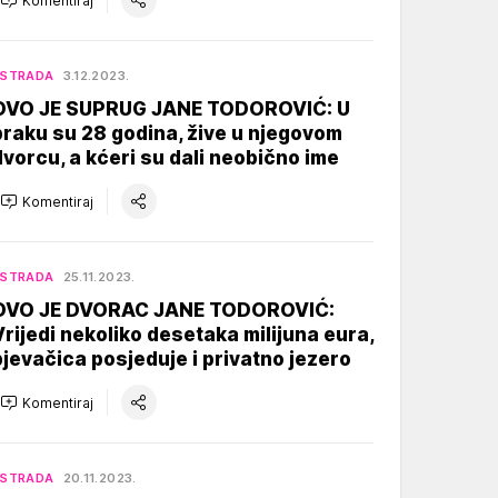
Komentiraj
ESTRADA
3.12.2023.
OVO JE SUPRUG JANE TODOROVIĆ: U
braku su 28 godina, žive u njegovom
dvorcu, a kćeri su dali neobično ime
Komentiraj
ESTRADA
25.11.2023.
OVO JE DVORAC JANE TODOROVIĆ:
Vrijedi nekoliko desetaka milijuna eura,
pjevačica posjeduje i privatno jezero
Komentiraj
ESTRADA
20.11.2023.