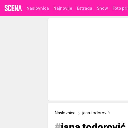
Naslovnica
Najnovije
Estrada
Show
Foto pr
Naslovnica
jana todorović
#
jana todorović