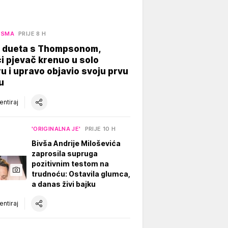
ESMA
PRIJE 8 H
 dueta s Thompsonom,
 pjevač krenuo u solo
ru i upravo objavio svoju prvu
u
ntiraj
'ORIGINALNA JE'
PRIJE 10 H
Bivša Andrije Miloševića
zaprosila supruga
pozitivnim testom na
trudnoću: Ostavila glumca,
a danas živi bajku
ntiraj