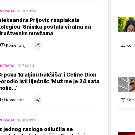
ESTRADA
26.9.2024.
Aleksandra Prijović rasplakala
kolegicu: Snimka postala viralna na
društvenim mrežama
Komentiraj
Kome
ESTRADA
15.7.2024.
Srpsku 'kraljicu bakšiša' i Celine Dion
porodio isti liječnik: 'Muž me je 24 sata
olio...'
Komentiraj
Kome
ESTRADA
29.6.2024.
Iz jednog razloga odlučila se