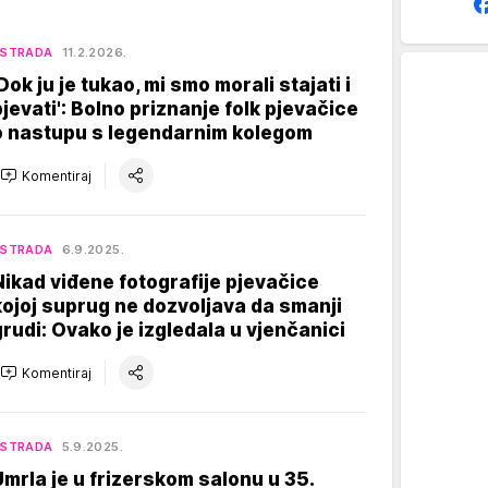
ESTRADA
11.2.2026.
'Dok ju je tukao, mi smo morali stajati i
pjevati': Bolno priznanje folk pjevačice
o nastupu s legendarnim kolegom
Komentiraj
ESTRADA
6.9.2025.
Nikad viđene fotografije pjevačice
kojoj suprug ne dozvoljava da smanji
grudi: Ovako je izgledala u vjenčanici
Komentiraj
ESTRADA
5.9.2025.
Umrla je u frizerskom salonu u 35.