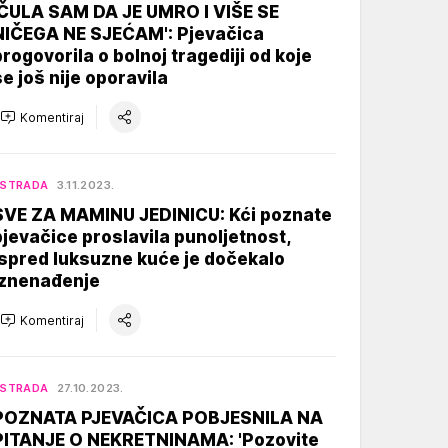
'ČULA SAM DA JE UMRO I VIŠE SE
NIČEGA NE SJEĆAM': Pjevačica
progovorila o bolnoj tragediji od koje
se još nije oporavila
Komentiraj
ESTRADA
3.11.2023.
SVE ZA MAMINU JEDINICU: Kći poznate
pjevačice proslavila punoljetnost,
ispred luksuzne kuće je dočekalo
iznenađenje
Komentiraj
ESTRADA
27.10.2023.
POZNATA PJEVAČICA POBJESNILA NA
PITANJE O NEKRETNINAMA: 'Pozovite