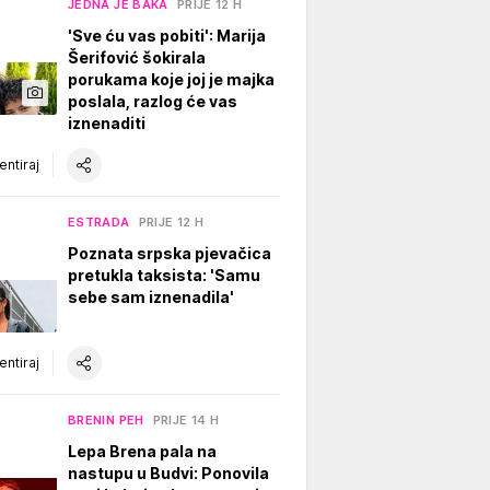
JEDNA JE BAKA
PRIJE 12 H
'Sve ću vas pobiti': Marija
Šerifović šokirala
porukama koje joj je majka
poslala, razlog će vas
iznenaditi
ntiraj
ESTRADA
PRIJE 12 H
Poznata srpska pjevačica
pretukla taksista: 'Samu
sebe sam iznenadila'
ntiraj
BRENIN PEH
PRIJE 14 H
Lepa Brena pala na
nastupu u Budvi: Ponovila