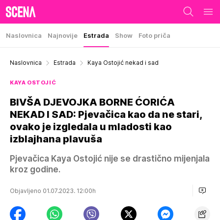
Naslovnica
Najnovije
Estrada
Show
Foto priča
Naslovnica
Estrada
Kaya Ostojić nekad i sad
KAYA OSTOJIĆ
BIVŠA DJEVOJKA BORNE ĆORIĆA
NEKAD I SAD: Pjevačica kao da ne stari,
ovako je izgledala u mladosti kao
izblajhana plavuša
Pjevačica Kaya Ostojić nije se drastično mijenjala
kroz godine.
Objavljeno 01.07.2023. 12:00h