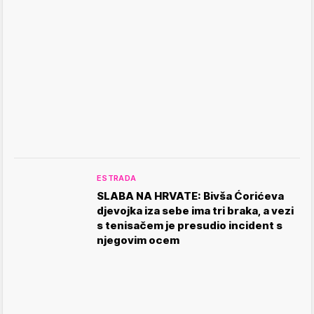
ESTRADA
SLABA NA HRVATE: Bivša Ćorićeva
djevojka iza sebe ima tri braka, a vezi
s tenisačem je presudio incident s
njegovim ocem