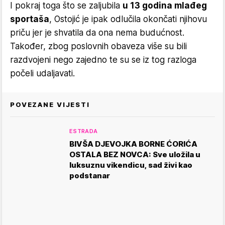
I pokraj toga što se zaljubila
u 13 godina mlađeg
sportaša
, Ostojić je ipak odlučila okončati njihovu
priču jer je shvatila da ona nema budućnost.
Također, zbog poslovnih obaveza više su bili
razdvojeni nego zajedno te su se iz tog razloga
počeli udaljavati.
POVEZANE VIJESTI
ESTRADA
BIVŠA DJEVOJKA BORNE ĆORIĆA
OSTALA BEZ NOVCA: Sve uložila u
luksuznu vikendicu, sad živi kao
podstanar