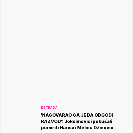
ESTRADA
'NAGOVARAO GA JE DA ODGODI
RAZVOD': Joksimovići pokušali
pomiriti Harisa i Melinu Džinović