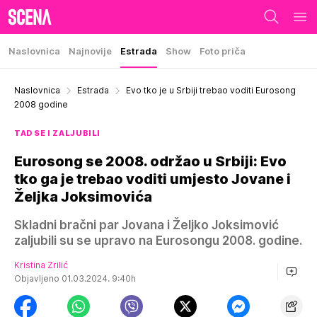
Naslovnica
Najnovije
Estrada
Show
Foto priča
Naslovnica
Estrada
Evo tko je u Srbiji trebao voditi Eurosong
2008 godine
TAD SE I ZALJUBILI
Eurosong se 2008. održao u Srbiji: Evo
tko ga je trebao voditi umjesto Jovane i
Željka Joksimovića
Skladni bračni par Jovana i Željko Joksimović
zaljubili su se upravo na Eurosongu 2008. godine.
Kristina Zrilić
Objavljeno 01.03.2024. 9:40h