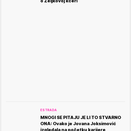
o Željkovoj kćeri
ESTRADA
MNOGI SE PITAJU JE LI TO STVARNO
ONA: Ovako je Jovana Joksimović
izgledala na početku karijere