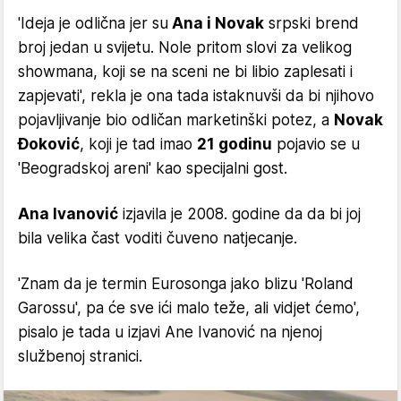
'Ideja je odlična jer su
Ana i Novak
srpski brend
broj jedan u svijetu. Nole pritom slovi za velikog
showmana, koji se na sceni ne bi libio zaplesati i
zapjevati', rekla je ona tada istaknuvši da bi njihovo
pojavljivanje bio odličan marketinški potez, a
Novak
Đoković
, koji je tad imao
21 godinu
pojavio se u
'Beogradskoj areni' kao specijalni gost.
Ana Ivanović
izjavila je 2008. godine da da bi joj
bila velika čast voditi čuveno natjecanje.
'Znam da je termin Eurosonga jako blizu 'Roland
Garossu', pa će sve ići malo teže, ali vidjet ćemo',
pisalo je tada u izjavi Ane Ivanović na njenoj
službenoj stranici.