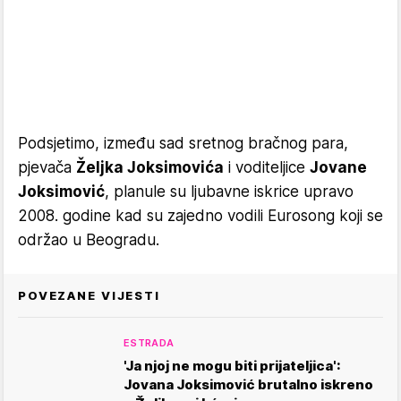
Podsjetimo, između sad sretnog bračnog para,
pjevača
Željka Joksimovića
i voditeljice
Jovane
Joksimović
, planule su ljubavne iskrice upravo
2008. godine kad su zajedno vodili Eurosong koji se
održao u Beogradu.
POVEZANE VIJESTI
ESTRADA
'Ja njoj ne mogu biti prijateljica':
Jovana Joksimović brutalno iskreno