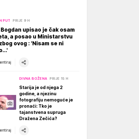
N PUT
PRIJE 9 H
 Bogdan upisao je čak osam
eta, a posao u Ministarstvu
zbog ovog : 'Nisam se ni
...'
ntiraj
DIVNA BOŽENA
PRIJE 15 H
Starija je od njega 2
godine, a njezinu
fotografiju nemoguće je
pronaći: Tko je
tajanstvena supruga
Dražena Zečića?
ntiraj