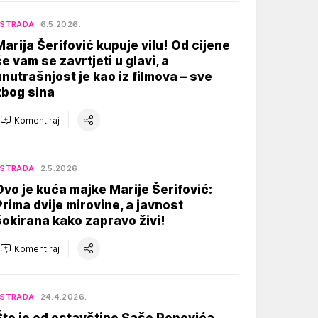
ESTRADA
6.5.2026.
Marija Šerifović kupuje vilu! Od cijene
će vam se zavrtjeti u glavi, a
unutrašnjost je kao iz filmova – sve
zbog sina
Komentiraj
ESTRADA
2.5.2026.
Ovo je kuća majke Marije Šerifović:
Prima dvije mirovine, a javnost
šokirana kako zapravo živi!
Komentiraj
ESTRADA
24.4.2026.