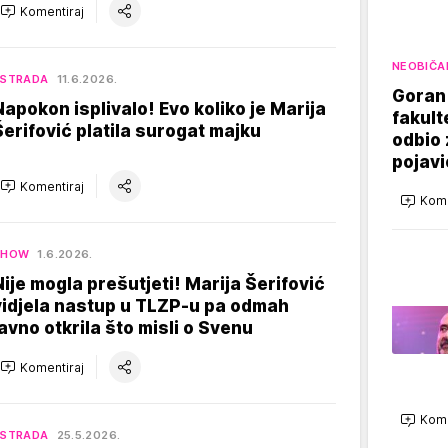
Komentiraj
NEOBIČA
ESTRADA
11.6.2026.
Goran
Napokon isplivalo! Evo koliko je Marija
fakult
Šerifović platila surogat majku
odbio 
pojavio
Komentiraj
Kome
SHOW
1.6.2026.
Nije mogla prešutjeti! Marija Šerifović
vidjela nastup u TLZP-u pa odmah
javno otkrila što misli o Svenu
Komentiraj
Kome
ESTRADA
25.5.2026.