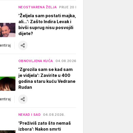
NEOSTVARENA ŽELJA
PRIJE 20 H
'Željela sam postati majka,
ali...': Zašto Indira Levak i
bivši suprug nisu posvojili
dijete?
ntiraj
OBNOVLJENA KUĆA
04.08.2026.
'Zgrozila sam se kad sam
je vidjela': Zavirite u 400
godina staru kuću Vedrane
Rudan
ntiraj
NEKAD I SAD
04.08.2026.
'Preživiš zato što nemaš
izbora': Nakon smrti