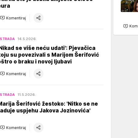
eura
Komentiraj
Kome
ESTRADA
14.5.2026.
'Nikad se više neću udati': Pjevačica
koju su povezivali s Marijom Šerifović
oštro o braku i novoj ljubavi
Komentiraj
ESTRADA
11.5.2026.
Marija Šerifović žestoko: 'Nitko se ne
raduje uspjehu Jakova Jozinovića'
Komentiraj