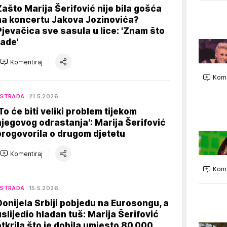
Zašto Marija Šerifović nije bila gošća
na koncertu Jakova Jozinovića?
Pjevačica sve sasula u lice: 'Znam što
rade'
Komentiraj
Kome
ESTRADA
21.5.2026.
'To će biti veliki problem tijekom
njegovog odrastanja': Marija Šerifović
progovorila o drugom djetetu
Komentiraj
Kome
ESTRADA
15.5.2026.
Donijela Srbiji pobjedu na Eurosongu, a
uslijedio hladan tuš: Marija Šerifović
otkrila što je dobila umjesto 80.000