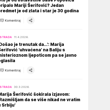
Što je od ostavštine Saše Popovića
pripalo Mariji Šerifović? Jedan
predmet je od zlata i star je 30 godina
Komentiraj
ESTRADA
11.4.2026.
'Došao je trenutak da...': Marija
Šerifović 'uhvaćena' na Baliju s
misterioznom ljepoticom pa se javno
oglasila
Komentiraj
ESTRADA
30.3.2026.
Marija Šerifović šokirala izjavom:
'Razmišljam da se više nikad ne vratim
 Srbiju'