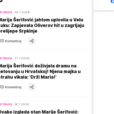
ESTRADA
30.7.2026.
Marija Šerifović jahtom uplovila u Velu
Luku: Zapjevala Oliverov hit u zagrljaju
prelijepe Srpkinje
Komentiraj
ESTRADA
27.7.2026.
Marija Šerifović doživjela dramu na
ljetovanju u Hrvatskoj! Njena majka u
strahu vikala: 'Drži Maria!'
Komentiraj
ESTRADA
18.7.2026.
Ovako izgleda stan Marije Šerifović: