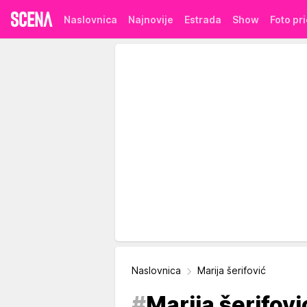
Naslovnica
Najnovije
Estrada
Show
Foto pr
Naslovnica
Marija šerifović
#
Marija šerifovi