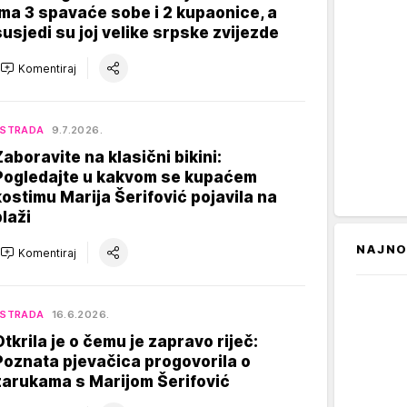
Ima 3 spavaće sobe i 2 kupaonice, a
susjedi su joj velike srpske zvijezde
Komentiraj
ESTRADA
9.7.2026.
Zaboravite na klasični bikini:
Pogledajte u kakvom se kupaćem
kostimu Marija Šerifović pojavila na
plaži
NAJNO
Komentiraj
ESTRADA
16.6.2026.
Otkrila je o čemu je zapravo riječ:
Poznata pjevačica progovorila o
zarukama s Marijom Šerifović