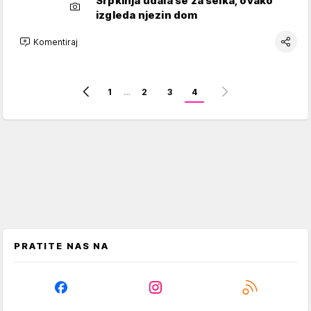
Srpkinja udala se za šeika, ovako
izgleda njezin dom
Komentiraj
1
…
2
3
4
PRATITE NAS NA