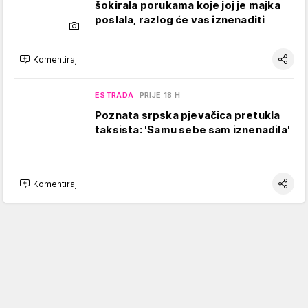
šokirala porukama koje joj je majka
poslala, razlog će vas iznenaditi
Komentiraj
ESTRADA
PRIJE 18 H
Poznata srpska pjevačica pretukla
taksista: 'Samu sebe sam iznenadila'
Komentiraj