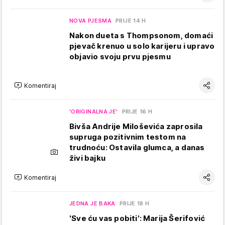
NOVA PJESMA
PRIJE 14 H
Nakon dueta s Thompsonom, domaći
pjevač krenuo u solo karijeru i upravo
objavio svoju prvu pjesmu
Komentiraj
'ORIGINALNA JE'
PRIJE 16 H
Bivša Andrije Miloševića zaprosila
supruga pozitivnim testom na
trudnoću: Ostavila glumca, a danas
živi bajku
Komentiraj
JEDNA JE BAKA
PRIJE 18 H
'Sve ću vas pobiti': Marija Šerifović