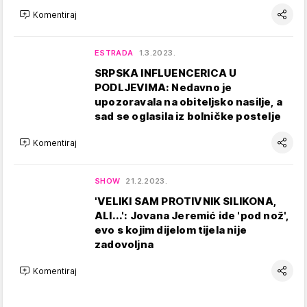
Komentiraj
ESTRADA
1.3.2023.
SRPSKA INFLUENCERICA U
PODLJEVIMA: Nedavno je
upozoravala na obiteljsko nasilje, a
sad se oglasila iz bolničke postelje
Komentiraj
SHOW
21.2.2023.
'VELIKI SAM PROTIVNIK SILIKONA,
ALI...': Jovana Jeremić ide 'pod nož',
evo s kojim dijelom tijela nije
zadovoljna
Komentiraj