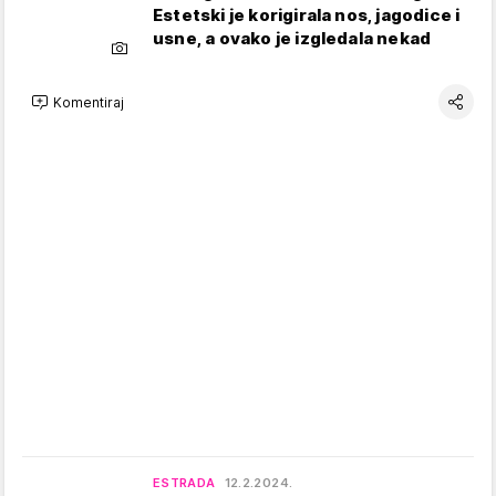
Estetski je korigirala nos, jagodice i
usne, a ovako je izgledala nekad
Komentiraj
ESTRADA
12.2.2024.