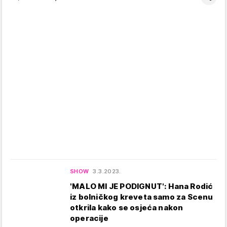
SHOW
3.3.2023.
'MALO MI JE PODIGNUT': Hana Rodić
iz bolničkog kreveta samo za Scenu
otkrila kako se osjeća nakon
operacije