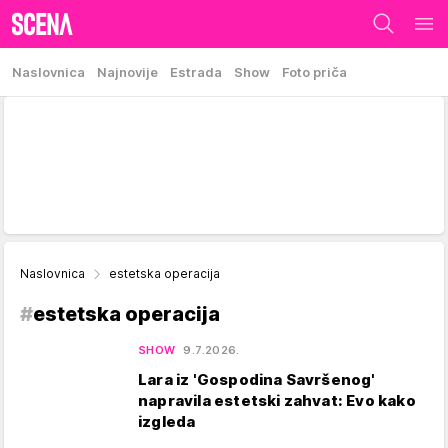
Naslovnica
Najnovije
Estrada
Show
Foto priča
Naslovnica
estetska operacija
#
estetska operacija
SHOW
9.7.2026.
Lara iz 'Gospodina Savršenog'
napravila estetski zahvat: Evo kako
izgleda