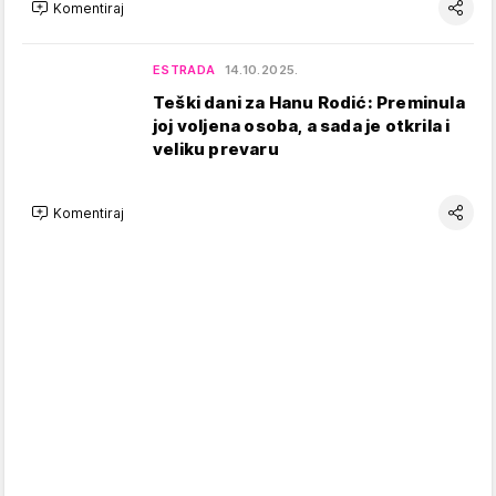
Komentiraj
ESTRADA
14.10.2025.
Teški dani za Hanu Rodić: Preminula
joj voljena osoba, a sada je otkrila i
veliku prevaru
Komentiraj