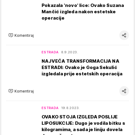
Pokazala 'novo' lice: Ovako Suzana
Mančić izgleda nakon estetske
operacije
Komentiraj
ESTRADA
8.9.2023.
NAJVEĆA TRANSFORMACIJA NA
ESTRADI: Ovako je Goga Sekulić
izgledala prije estetskih operacija
Komentiraj
ESTRADA
19.8.2023.
OVAKO STOJA IZGLEDA POSLIJE
LIPOSUKCIJE: Dugo je vodila bitku s
kilogramima, a sada je liniju dovela