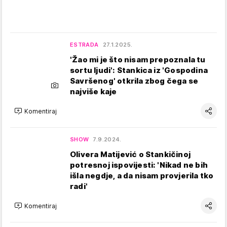
ESTRADA
27.1.2025.
'Žao mi je što nisam prepoznala tu
sortu ljudi': Stankica iz 'Gospodina
Savršenog' otkrila zbog čega se
najviše kaje
Komentiraj
SHOW
7.9.2024.
Olivera Matijević o Stankičinoj
potresnoj ispovijesti: 'Nikad ne bih
išla negdje, a da nisam provjerila tko
radi'
Komentiraj