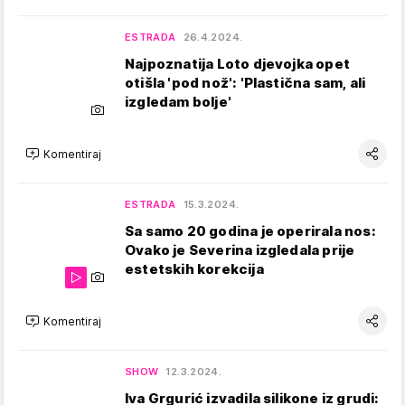
ESTRADA
26.4.2024.
Najpoznatija Loto djevojka opet
otišla 'pod nož': 'Plastična sam, ali
izgledam bolje'
Komentiraj
ESTRADA
15.3.2024.
Sa samo 20 godina je operirala nos:
Ovako je Severina izgledala prije
estetskih korekcija
Komentiraj
SHOW
12.3.2024.
Iva Grgurić izvadila silikone iz grudi: