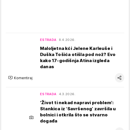
ESTRADA
8.4.2026.
Maloljetna kći Jelene Karleuše i
Duška Tošića otišla pod nož? Evo
kako 17-godišnja Atina izgleda
danas
Komentiraj
ESTRADA
4.3.2026.
'Život ti nekad napravi problem':
Stankica iz ‘Savršenog’ završila u
bolnici i otkrila što se stvarno
događa