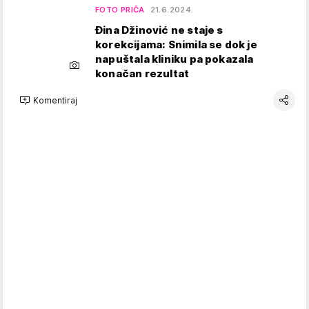
FOTO PRIČA
21.6.2024.
Đina Džinović ne staje s
korekcijama: Snimila se dok je
napuštala kliniku pa pokazala
konačan rezultat
Komentiraj