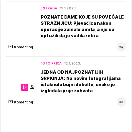
ESTRADA
13.1.2023.
POZNATE DAME KOJE SU POVEĆALE
STRAŽNJICU: Pjevačica nakon
operacije zamalo umrla, a nju su
optužili da je vadila rebra
Komentiraj
FOTO PRIČA
12.1.2023.
JEDNA OD NAJPOZNATIJIH
SRPKINJA: Na novim fotografijama
istaknula bujni dekolte, ovako je
izgledala prije zahvata
Komentiraj