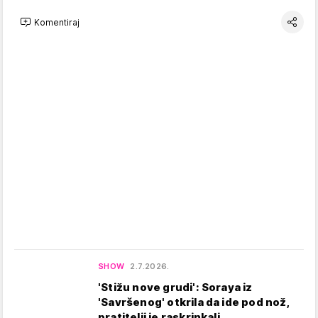
Komentiraj
SHOW
2.7.2026.
'Stižu nove grudi': Soraya iz
'Savršenog' otkrila da ide pod nož,
pratitelji je raskrinkali