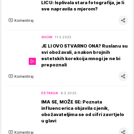
LICU: Isplivala stara fotografija, je li
sve napravila s mjerom?
Komentiraj
SHOW
11.5.2023.
JE LI OVO STVARNO ONA? Ruslanu su
svi obožavali, a nakon brojnih
estetskih korekcija mnogi je ne bi
prepoznali
Komentiraj
ESTRADA
6.3.2023.
IMA SE, MOŽE SE: Poznata
influencerica objavila cjenik,
obožavateljima se od cifri zavrtjelo
u glavi
Komentiraj