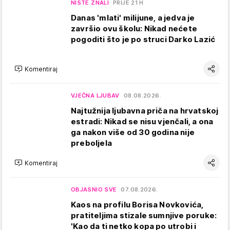
NISTE ZNALI
PRIJE 21 H
Danas 'mlati' milijune, a jedva je
završio ovu školu: Nikad nećete
pogoditi što je po struci Darko Lazić
Komentiraj
VJEČNA LJUBAV
08.08.2026.
Najtužnija ljubavna priča na hrvatskoj
estradi: Nikad se nisu vjenčali, a ona
ga nakon više od 30 godina nije
preboljela
Komentiraj
OBJASNIO SVE
07.08.2026.
Kaos na profilu Borisa Novkovića,
pratiteljima stizale sumnjive poruke:
'Kao da ti netko kopa po utrobi i