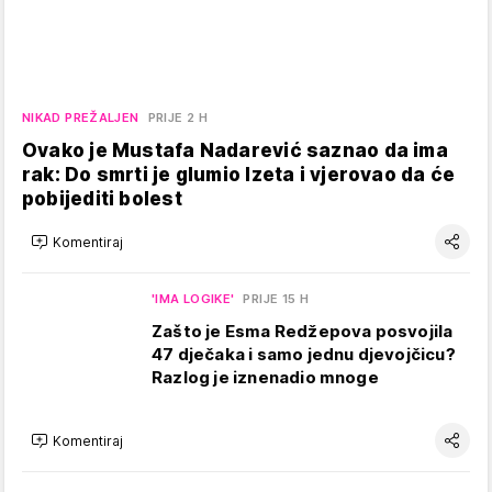
NIKAD PREŽALJEN
PRIJE 2 H
Ovako je Mustafa Nadarević saznao da ima
rak: Do smrti je glumio Izeta i vjerovao da će
pobijediti bolest
Komentiraj
'IMA LOGIKE'
PRIJE 15 H
Zašto je Esma Redžepova posvojila
47 dječaka i samo jednu djevojčicu?
Razlog je iznenadio mnoge
Komentiraj