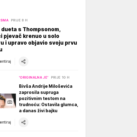
ESMA
PRIJE 8 H
 dueta s Thompsonom,
 pjevač krenuo u solo
ru i upravo objavio svoju prvu
u
ntiraj
'ORIGINALNA JE'
PRIJE 10 H
Bivša Andrije Miloševića
zaprosila supruga
pozitivnim testom na
trudnoću: Ostavila glumca,
a danas živi bajku
ntiraj