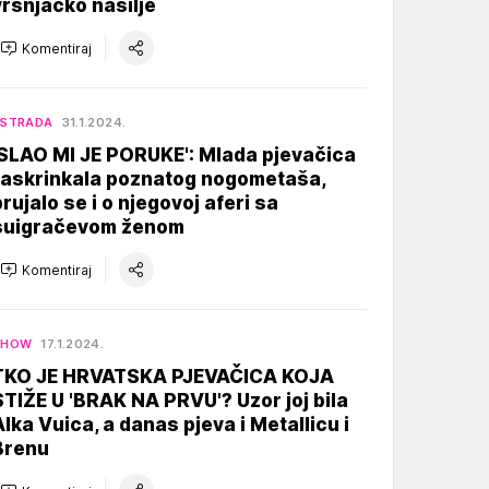
vršnjačko nasilje
Komentiraj
ESTRADA
31.1.2024.
'SLAO MI JE PORUKE': Mlada pjevačica
raskrinkala poznatog nogometaša,
brujalo se i o njegovoj aferi sa
suigračevom ženom
Komentiraj
SHOW
17.1.2024.
TKO JE HRVATSKA PJEVAČICA KOJA
STIŽE U 'BRAK NA PRVU'? Uzor joj bila
Alka Vuica, a danas pjeva i Metallicu i
Brenu