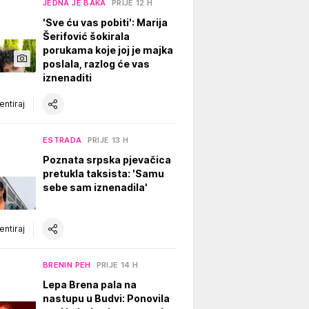
JEDNA JE BAKA
PRIJE 12 H
'Sve ću vas pobiti': Marija
Šerifović šokirala
porukama koje joj je majka
poslala, razlog će vas
iznenaditi
ntiraj
ESTRADA
PRIJE 13 H
Poznata srpska pjevačica
pretukla taksista: 'Samu
sebe sam iznenadila'
ntiraj
BRENIN PEH
PRIJE 14 H
Lepa Brena pala na
nastupu u Budvi: Ponovila