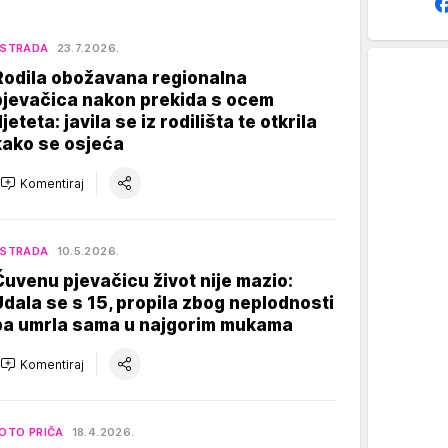
ESTRADA
23.7.2026.
Rodila obožavana regionalna
pjevačica nakon prekida s ocem
jeteta: javila se iz rodilišta te otkrila
kako se osjeća
Komentiraj
ESTRADA
10.5.2026.
Čuvenu pjevačicu život nije mazio:
Udala se s 15, propila zbog neplodnosti
pa umrla sama u najgorim mukama
Komentiraj
OTO PRIČA
18.4.2026.