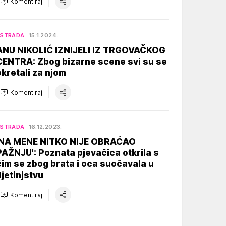
Komentiraj
ESTRADA
15.1.2024.
ANU NIKOLIĆ IZNIJELI IZ TRGOVAČKOG
CENTRA: Zbog bizarne scene svi su se
okretali za njom
Komentiraj
ESTRADA
16.12.2023.
'NA MENE NITKO NIJE OBRAĆAO
PAŽNJU': Poznata pjevačica otkrila s
čim se zbog brata i oca suočavala u
djetinjstvu
Komentiraj