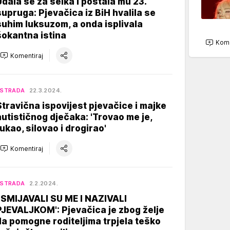
Udala se za šeika i postala mu 23.
supruga: Pjevačica iz BiH hvalila se
suhim luksuzom, a onda isplivala
šokantna istina
Kome
Komentiraj
ESTRADA
22.3.2024.
Stravična ispovijest pjevačice i majke
autističnog dječaka: 'Trovao me je,
tukao, silovao i drogirao'
Komentiraj
ESTRADA
2.2.2024.
'ISMIJAVALI SU ME I NAZIVALI
PJEVALJKOM': Pjevačica je zbog želje
da pomogne roditeljima trpjela teško