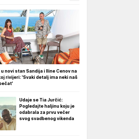
 u novi stan Sandija i Iline Cenov na
oj rivijeri: 'Svaki detalj ima neki naš
pečat'
Udaje se Tia Jurčić:
Pogledajte haljinu koju je
odabrala za prvu večer
svog svadbenog vikenda