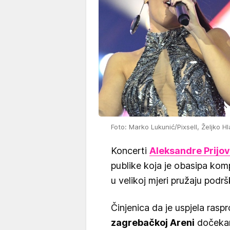
Foto: Marko Lukunić/Pixsell, Željko Hl
Koncerti
Aleksandre Prijov
publike koja je obasipa komp
u velikoj mjeri pružaju podrš
Činjenica da je uspjela rasp
zagrebačkoj Areni
dočekana