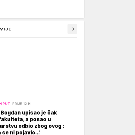
VIJE
N PUT
PRIJE 12 H
 Bogdan upisao je čak
akulteta, a posao u
arstvu odbio zbog ovog :
se ni pojavio...'