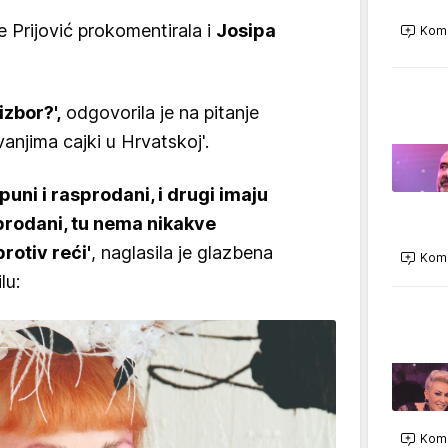
 Prijović prokomentirala i
Josipa
Kome
izbor?',
odgovorila je na pitanje
anjima cajki u Hrvatskoj'.
 puni i rasprodani, i drugi imaju
sprodani, tu nema nikakve
rotiv reći'
, naglasila je glazbena
Kome
lu:
Kome