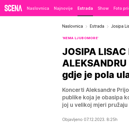
Naslovnica
Najnovije
Estrada
Show
Foto pr
Naslovnica
Estrada
Josipa Li
'NEMA LJUBOMORE'
JOSIPA LISA
ALEKSANDRU P
gdje je pola ul
Koncerti Aleksandre Prijo
publike koja je obasipa k
joj u velikoj mjeri pružaj
Objavljeno 07.12.2023. 8:25h