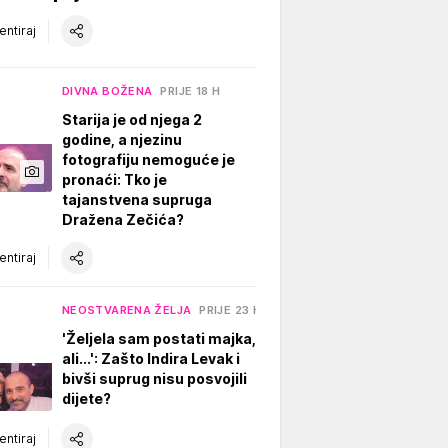
ntiraj
DIVNA BOŽENA
PRIJE 18 H
Starija je od njega 2
godine, a njezinu
fotografiju nemoguće je
pronaći: Tko je
tajanstvena supruga
Dražena Zečića?
ntiraj
NEOSTVARENA ŽELJA
PRIJE 23 H
'Željela sam postati majka,
ali...': Zašto Indira Levak i
bivši suprug nisu posvojili
dijete?
ntiraj