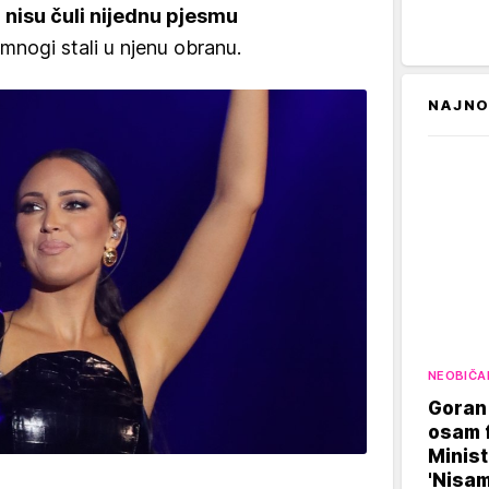
 nisu čuli nijednu pjesmu
 mnogi stali u njenu obranu.
NAJNO
NEOBIČA
Goran
osam f
Minist
'Nisam 