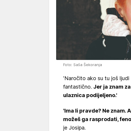
Foto: Saša Šekoranja
'Naročito ako su tu još ljudi k
fantastično.
Jer ja znam za
ulaznica podijeljeno.'
'Ima li pravde? Ne znam. Al
možeš ga rasprodati, feno
je Josipa.