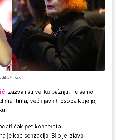
adika/Pixsell
ić
izazvali su veliku pažnju, ne samo
limentima, već i javnih osoba koje joj
ku.
rodati čak pet koncerata u
 je kao senzacija. Bilo je izjava