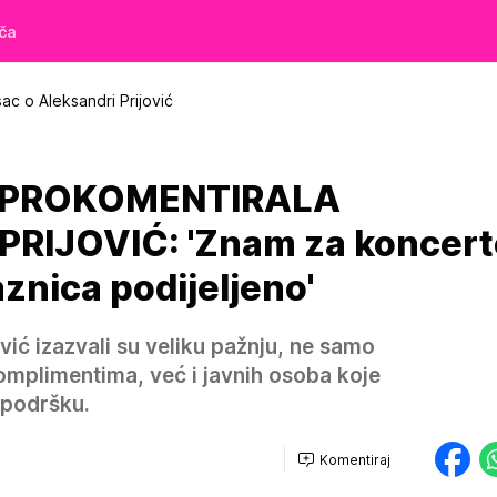
iča
sac o Aleksandri Prijović
C PROKOMENTIRALA
RIJOVIĆ: 'Znam za koncert
aznica podijeljeno'
vić izazvali su veliku pažnju, ne samo
omplimentima, već i javnih osoba koje
u podršku.
Komentiraj