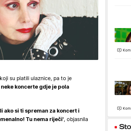
Kome
oji su platili ulaznice, pa to je
 neke koncerte gdje je pola
Kome
i ako si ti spreman za koncert i
menalno! Tu nema riječi'
, objasnila