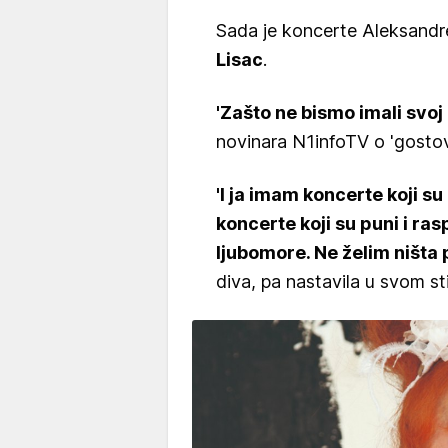
Sada je koncerte Aleksandre
Lisac
.
'Zašto ne bismo imali svoj 
novinara N1infoTV o 'gostov
'I ja imam koncerte koji su
koncerte koji su puni i ra
ljubomore. Ne želim ništa p
diva, pa nastavila u svom sti