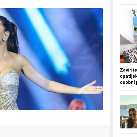
Zavirite
opatijsk
osobni 