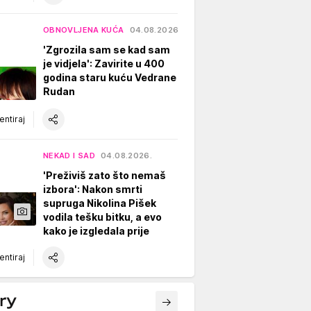
OBNOVLJENA KUĆA
04.08.2026.
'Zgrozila sam se kad sam
je vidjela': Zavirite u 400
godina staru kuću Vedrane
Rudan
ntiraj
NEKAD I SAD
04.08.2026.
'Preživiš zato što nemaš
izbora': Nakon smrti
supruga Nikolina Pišek
vodila tešku bitku, a evo
kako je izgledala prije
ntiraj