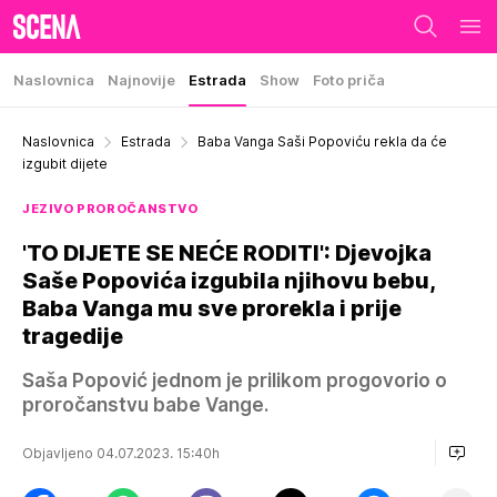
Naslovnica
Najnovije
Estrada
Show
Foto priča
Naslovnica
Estrada
Baba Vanga Saši Popoviću rekla da će
izgubit dijete
JEZIVO PROROČANSTVO
'TO DIJETE SE NEĆE RODITI': Djevojka
Saše Popovića izgubila njihovu bebu,
Baba Vanga mu sve prorekla i prije
tragedije
Saša Popović jednom je prilikom progovorio o
proročanstvu babe Vange.
Objavljeno 04.07.2023. 15:40h