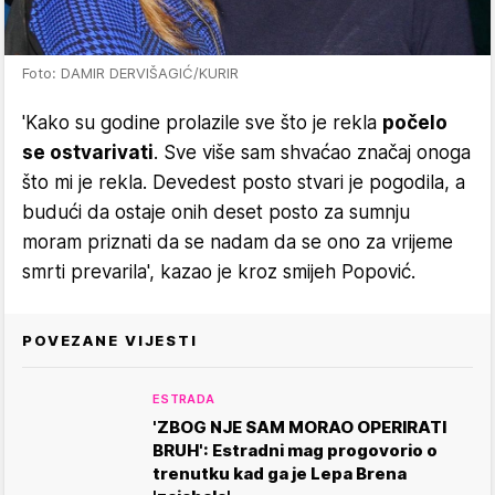
Foto: DAMIR DERVIŠAGIĆ/KURIR
'Kako su godine prolazile sve što je rekla
počelo
se ostvarivati
. Sve više sam shvaćao značaj onoga
što mi je rekla. Devedest posto stvari je pogodila, a
budući da ostaje onih deset posto za sumnju
moram priznati da se nadam da se ono za vrijeme
smrti prevarila', kazao je kroz smijeh Popović.
POVEZANE VIJESTI
ESTRADA
'ZBOG NJE SAM MORAO OPERIRATI
BRUH': Estradni mag progovorio o
trenutku kad ga je Lepa Brena