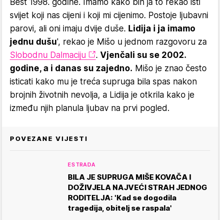
Best 1998. godine. Imamo kako bih ja to rekao isti
svijet koji nas cijeni i koji mi cijenimo. Postoje ljubavni
parovi, ali oni imaju dvije duše.
Lidija i ja imamo
jednu dušu
', rekao je Mišo u jednom razgovoru za
Slobodnu Dalmaciju
.
Vjenčali su se 2002.
godine, a i danas su zajedno.
Mišo je znao često
isticati kako mu je treća supruga bila spas nakon
brojnih životnih nevolja, a Lidija je otkrila kako je
između njih planula ljubav na prvi pogled.
POVEZANE VIJESTI
ESTRADA
BILA JE SUPRUGA MIŠE KOVAČA I
DOŽIVJELA NAJVEĆI STRAH JEDNOG
RODITELJA: 'Kad se dogodila
tragedija, obitelj se raspala'