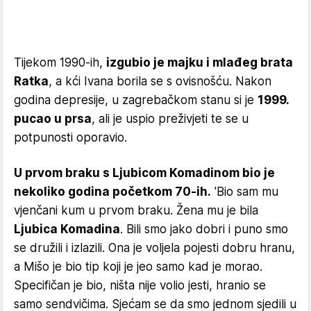
Tijekom 1990-ih,
izgubio je majku i mlađeg brata
Ratka
, a kći Ivana borila se s ovisnošću. Nakon
godina depresije, u zagrebačkom stanu si je
1999.
pucao u prsa
, ali je uspio preživjeti te se u
potpunosti oporavio.
U prvom braku s Ljubicom Komadinom bio je
nekoliko godina početkom 70-ih.
'Bio sam mu
vjenčani kum u prvom braku. Žena mu je bila
Ljubica Komadina
. Bili smo jako dobri i puno smo
se družili i izlazili. Ona je voljela pojesti dobru hranu,
a Mišo je bio tip koji je jeo samo kad je morao.
Specifičan je bio, ništa nije volio jesti, hranio se
samo sendvičima. Sjećam se da smo jednom sjedili u