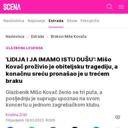
Naslovnica
Najnovije
Estrada
Show
Foto priča
Naslovnica
Estrada
Brakovi Miše Kovača
GLAZBENA LEGENDA
'LIDIJA I JA IMAMO ISTU DUŠU': Mišo
Kovač proživio je obiteljsku tragediju, a
konačnu sreću pronašao je u trećem
braku
Glazbenik Mišo Kovač ženio se tri puta, a
posljednju je suprugu upoznao na svom
koncertu u jednom zagrebačkom klubu.
Kristina Zrilić
Objavljeno 18.03.2023. 8:00h