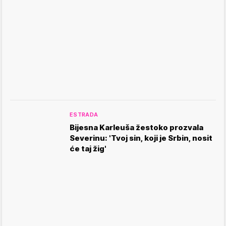
ESTRADA
Bijesna Karleuša žestoko prozvala
Severinu: 'Tvoj sin, koji je Srbin, nosit
će taj žig'