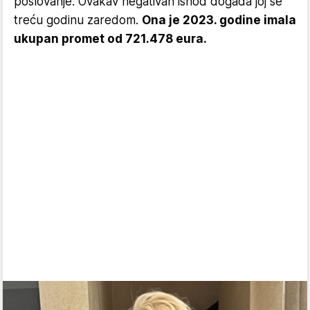
poslovanje. Ovakav negativan ishod događa joj se
treću godinu zaredom.
Ona je 2023. godine imala
ukupan promet od 721.478 eura.