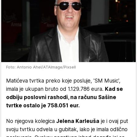
Foto: Antonio Ahel/ATAImage/Pixsell
Matićeva tvrtka preko koje posluje, 'SM Music',
imala je ukupan bruto od 1.129.786 eura.
Kad se
odbiju poslovni rashodi, na računu Sašine
tvrtke ostalo je 758.051 eur.
No njegova kolegica
Jelena Karleuša
je i ovaj put
svoju tvrtku odvela u gubitak, iako je imala odlično