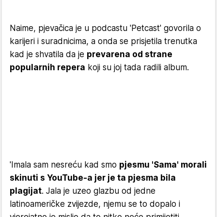
Naime, pjevačica je u podcastu 'Petcast' govorila o
karijeri i suradnicima, a onda se prisjetila trenutka
kad je shvatila da je
prevarena od strane
popularnih repera
koji su joj tada radili album.
'Imala sam nesreću kad smo
pjesmu 'Sama' morali
skinuti s YouTube-a jer je ta pjesma bila
plagijat
. Jala je uzeo glazbu od jedne
latinoameričke zvijezde, njemu se to dopalo i
vjerojatno je mislio da to nitko neće primijetiti.