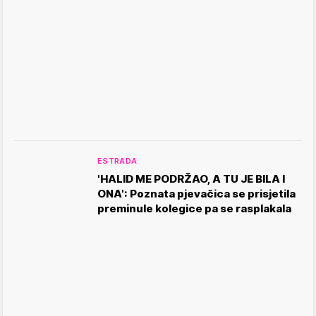
ESTRADA
'HALID ME PODRŽAO, A TU JE BILA I
ONA': Poznata pjevačica se prisjetila
preminule kolegice pa se rasplakala