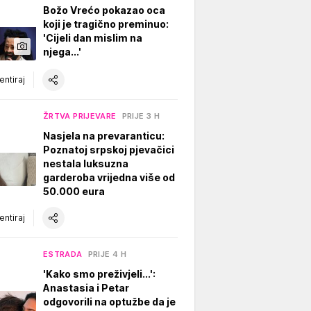
Božo Vrećo pokazao oca
koji je tragično preminuo:
'Cijeli dan mislim na
njega...'
ntiraj
ŽRTVA PRIJEVARE
PRIJE 3 H
Nasjela na prevaranticu:
Poznatoj srpskoj pjevačici
nestala luksuzna
garderoba vrijedna više od
50.000 eura
ntiraj
ESTRADA
PRIJE 4 H
'Kako smo preživjeli...':
Anastasia i Petar
odgovorili na optužbe da je