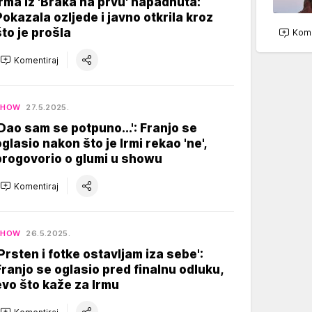
Irma iz 'Braka na prvu' napadnuta:
Pokazala ozljede i javno otkrila kroz
što je prošla
Kome
Komentiraj
SHOW
27.5.2025.
'Dao sam se potpuno...': Franjo se
oglasio nakon što je Irmi rekao 'ne',
progovorio o glumi u showu
Komentiraj
SHOW
26.5.2025.
'Prsten i fotke ostavljam iza sebe':
Franjo se oglasio pred finalnu odluku,
evo što kaže za Irmu