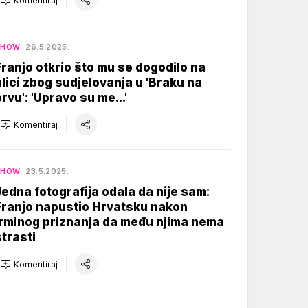
Komentiraj
SHOW
26.5.2025.
Franjo otkrio što mu se dogodilo na
ulici zbog sudjelovanja u 'Braku na
prvu': 'Upravo su me...'
Komentiraj
SHOW
23.5.2025.
Jedna fotografija odala da nije sam:
Franjo napustio Hrvatsku nakon
Irminog priznanja da među njima nema
strasti
Komentiraj