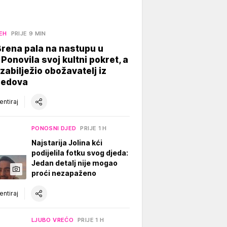
EH
PRIJE 9 MIN
rena pala na nastupu u
 Ponovila svoj kultni pokret, a
 zabilježio obožavatelj iz
redova
ntiraj
PONOSNI DJED
PRIJE 1 H
Najstarija Jolina kći
podijelila fotku svog djeda:
Jedan detalj nije mogao
proći nezapaženo
ntiraj
LJUBO VREĆO
PRIJE 1 H