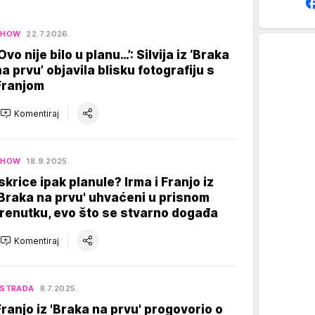
SHOW
22.7.2026.
Ovo nije bilo u planu…’: Silvija iz ‘Braka
na prvu’ objavila blisku fotografiju s
Franjom
Komentiraj
SHOW
18.9.2025.
Iskrice ipak planule? Irma i Franjo iz
'Braka na prvu' uhvaćeni u prisnom
trenutku, evo što se stvarno događa
Komentiraj
ESTRADA
8.7.2025.
Franjo iz 'Braka na prvu' progovorio o