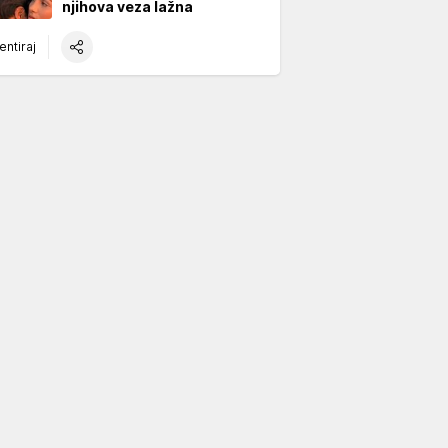
njihova veza lažna
ntiraj