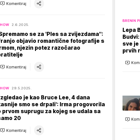
Komentiraj
BRENIN P
SHOW
2.6.2025.
Lepa B
'Spremamo se za 'Ples sa zvijezdama'':
Budvi:
Franjo objavio romantične fotografije s
sve je
Irmom, njezin potez razočarao
prvih 
pratitelje
Kome
Komentiraj
SHOW
29.5.2025.
'Izgledao je kao Bruce Lee, 4 dana
kasnije smo se drpali': Irma progovorila
o prvom suprugu za kojeg se udala sa
samo 20
Kome
Komentiraj