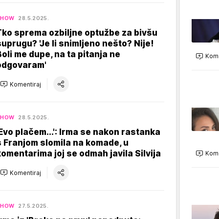
SHOW
28.5.2025.
Tko sprema ozbiljne optužbe za bivšu
suprugu? 'Je li snimljeno nešto? Nije!
Boli me dupe, na ta pitanja ne
Kome
odgovaram'
Komentiraj
SHOW
28.5.2025.
'Evo plačem...': Irma se nakon rastanka
s Franjom slomila na komade, u
komentarima joj se odmah javila Silvija
Kome
Komentiraj
SHOW
27.5.2025.