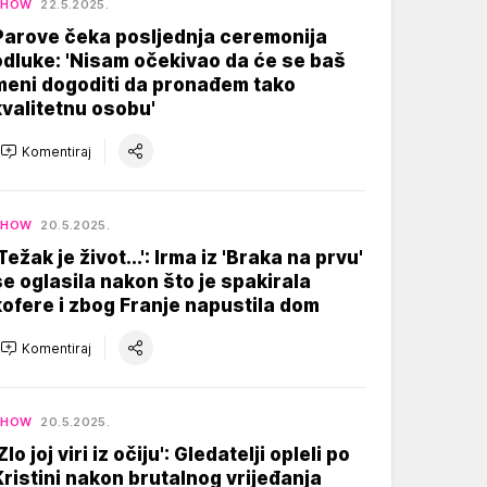
SHOW
22.5.2025.
Parove čeka posljednja ceremonija
odluke: 'Nisam očekivao da će se baš
meni dogoditi da pronađem tako
kvalitetnu osobu'
Komentiraj
SHOW
20.5.2025.
Težak je život...': Irma iz 'Braka na prvu'
se oglasila nakon što je spakirala
kofere i zbog Franje napustila dom
Komentiraj
SHOW
20.5.2025.
Zlo joj viri iz očiju': Gledatelji opleli po
Kristini nakon brutalnog vrijeđanja