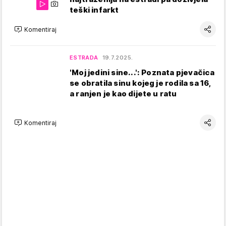
teški infarkt
Komentiraj
ESTRADA
19.7.2025.
'Moj jedini sine...': Poznata pjevačica
se obratila sinu kojeg je rodila sa 16,
a ranjen je kao dijete u ratu
Komentiraj