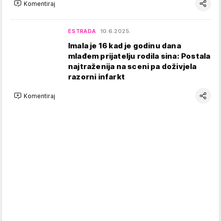
Komentiraj
ESTRADA
10.6.2025.
Imala je 16 kad je godinu dana
mlađem prijatelju rodila sina: Postala
najtraženija na sceni pa doživjela
razorni infarkt
Komentiraj