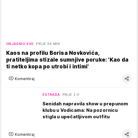
OBJASNIO SVE
PRIJE 34 MIN
Kaos na profilu Borisa Novkovića,
pratiteljima stizale sumnjive poruke: 'Kao da
ti netko kopa po utrobi i intimi'
Komentiraj
ESTRADA
PRIJE 2 H
Senidah napravila show u prepunom
klubu u Vodicama: Na pozornicu
stigla u upečatljivom outfitu
Komentiraj