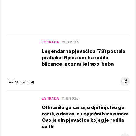
ESTRADA
12.6.2025.
Legendarna pjevačica (73) postala
prabaka: Njena unuka rodila
blizance, poznat je i spol beba
Komentiraj
ESTRADA
11.6.2025.
Othranila ga sama, u djetinjstvu ga
ranili, a danas je uspješni biznismen:
Ovo je sin pjevačice kojeg je rodila
sa 16