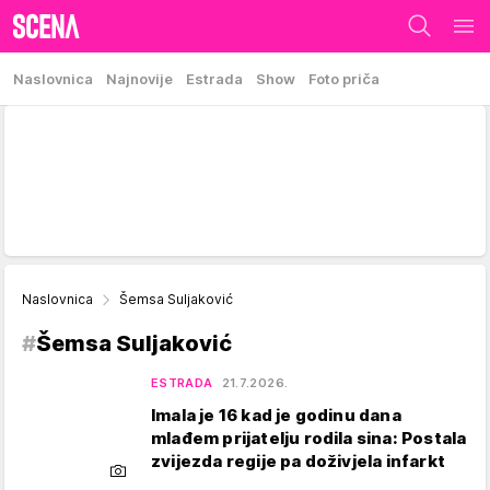
Naslovnica
Najnovije
Estrada
Show
Foto priča
Naslovnica
Šemsa Suljaković
#
Šemsa Suljaković
ESTRADA
21.7.2026.
Imala je 16 kad je godinu dana
mlađem prijatelju rodila sina: Postala
zvijezda regije pa doživjela infarkt