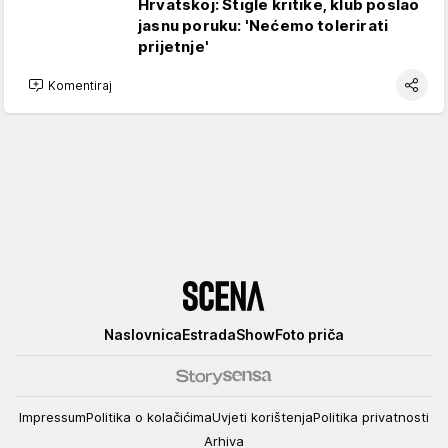
Hrvatskoj: Stigle kritike, klub poslao
jasnu poruku: 'Nećemo tolerirati
prijetnje'
Komentiraj
Scena
Naslovnica
Estrada
Show
Foto priča
Impressum
Politika o kolačićima
Uvjeti korištenja
Politika privatnosti
Arhiva