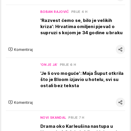
BOBAN RAJOVIĆ
PRIJE 4 H
'Razvest ćemo se, bilo je velikih
kriza': Hrvatima omiljeni pjevač o
supruzi s kojom je 34 godine u braku
Komentiraj
'ON JE JA'
PRIJE 6 H
'Je li ovo moguće': Maja Šuput otkrila
što je Bloom izjavio u hotelu, svi su
ostali bez teksta
Komentiraj
NOVI SKANDAL
PRIJE 7 H
Drama oko Karleušina nastupa u