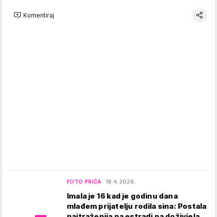
Komentiraj
FOTO PRIČA
18.4.2026.
Imala je 16 kad je godinu dana
mlađem prijatelju rodila sina: Postala
najtraženija na estradi pa doživjela