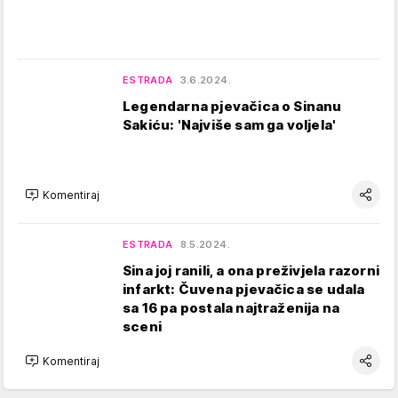
ESTRADA
3.6.2024.
Legendarna pjevačica o Sinanu
Sakiću: 'Najviše sam ga voljela'
Komentiraj
ESTRADA
8.5.2024.
Sina joj ranili, a ona preživjela razorni
infarkt: Čuvena pjevačica se udala
sa 16 pa postala najtraženija na
sceni
Komentiraj