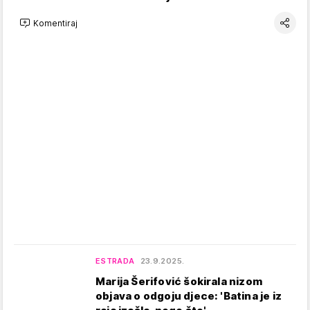
Komentiraj
ESTRADA
23.9.2025.
Marija Šerifović šokirala nizom
objava o odgoju djece: 'Batina je iz