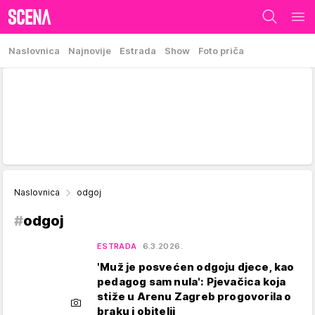
Naslovnica
Najnovije
Estrada
Show
Foto priča
Naslovnica
odgoj
#
odgoj
ESTRADA
6.3.2026.
'Muž je posvećen odgoju djece, kao
pedagog sam nula': Pjevačica koja
stiže u Arenu Zagreb progovorila o
braku i obitelji