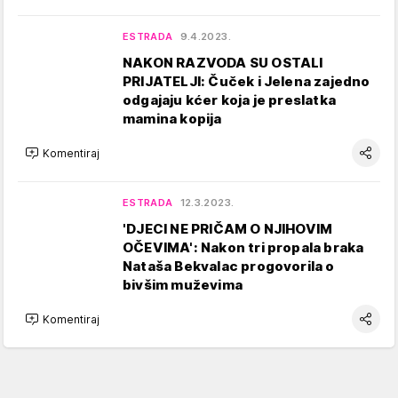
ESTRADA
9.4.2023.
NAKON RAZVODA SU OSTALI
PRIJATELJI: Čuček i Jelena zajedno
odgajaju kćer koja je preslatka
mamina kopija
Komentiraj
ESTRADA
12.3.2023.
'DJECI NE PRIČAM O NJIHOVIM
OČEVIMA': Nakon tri propala braka
Nataša Bekvalac progovorila o
bivšim muževima
Komentiraj