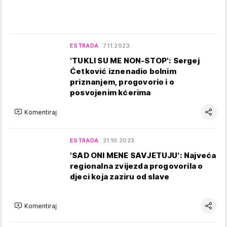
ESTRADA
7.11.2023.
'TUKLI SU ME NON-STOP': Sergej
Ćetković iznenadio bolnim
priznanjem, progovorio i o
posvojenim kćerima
Komentiraj
ESTRADA
21.10.2023.
'SAD ONI MENE SAVJETUJU': Najveća
regionalna zvijezda progovorila o
djeci koja zaziru od slave
Komentiraj