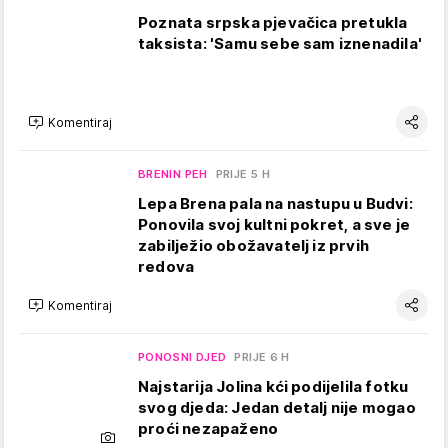
Poznata srpska pjevačica pretukla
taksista: 'Samu sebe sam iznenadila'
Komentiraj
BRENIN PEH
PRIJE 5 H
Lepa Brena pala na nastupu u Budvi:
Ponovila svoj kultni pokret, a sve je
zabilježio obožavatelj iz prvih
redova
Komentiraj
PONOSNI DJED
PRIJE 6 H
Najstarija Jolina kći podijelila fotku
svog djeda: Jedan detalj nije mogao
proći nezapaženo