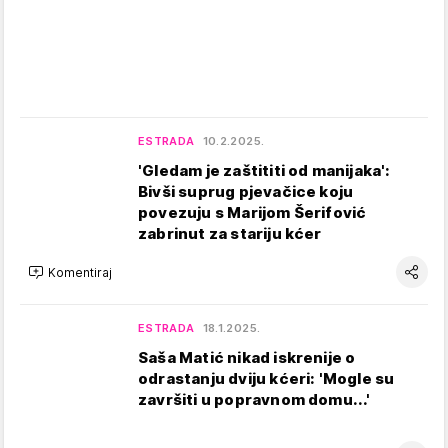
ESTRADA
10.2.2025.
'Gledam je zaštititi od manijaka':
Bivši suprug pjevačice koju
povezuju s Marijom Šerifović
zabrinut za stariju kćer
Komentiraj
ESTRADA
18.1.2025.
Saša Matić nikad iskrenije o
odrastanju dviju kćeri: 'Mogle su
završiti u popravnom domu...'