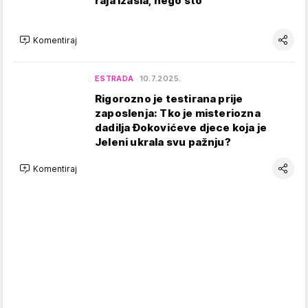
raja izašla, nego što'
Komentiraj
ESTRADA
10.7.2025.
Rigorozno je testirana prije
zaposlenja: Tko je misteriozna
dadilja Đokovićeve djece koja je
Jeleni ukrala svu pažnju?
Komentiraj