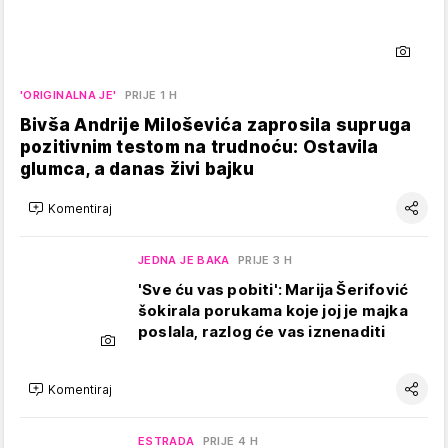
'ORIGINALNA JE'
PRIJE 1 H
Bivša Andrije Miloševića zaprosila supruga
pozitivnim testom na trudnoću: Ostavila
glumca, a danas živi bajku
Komentiraj
JEDNA JE BAKA
PRIJE 3 H
'Sve ću vas pobiti': Marija Šerifović
šokirala porukama koje joj je majka
poslala, razlog će vas iznenaditi
Komentiraj
ESTRADA
PRIJE 4 H