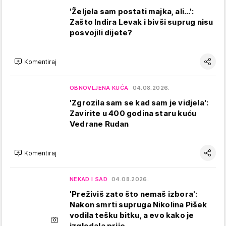
'Željela sam postati majka, ali...':
Zašto Indira Levak i bivši suprug nisu
posvojili dijete?
Komentiraj
OBNOVLJENA KUĆA
04.08.2026.
'Zgrozila sam se kad sam je vidjela':
Zavirite u 400 godina staru kuću
Vedrane Rudan
Komentiraj
NEKAD I SAD
04.08.2026.
'Preživiš zato što nemaš izbora':
Nakon smrti supruga Nikolina Pišek
vodila tešku bitku, a evo kako je
izgledala prije