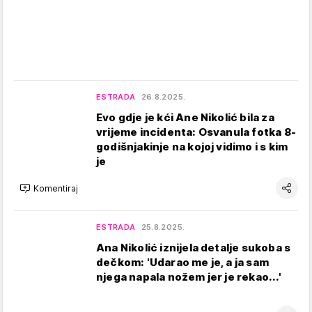
ESTRADA
26.8.2025.
Evo gdje je kći Ane Nikolić bila za
vrijeme incidenta: Osvanula fotka 8-
godišnjakinje na kojoj vidimo i s kim
je
Komentiraj
ESTRADA
25.8.2025.
Ana Nikolić iznijela detalje sukoba s
dečkom: 'Udarao me je, a ja sam
njega napala nožem jer je rekao...'