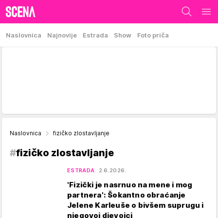
Naslovnica
Najnovije
Estrada
Show
Foto priča
Naslovnica
fizičko zlostavljanje
#
fizičko zlostavljanje
ESTRADA
2.6.2026.
'Fizički je nasrnuo na mene i mog
partnera': Šokantno obraćanje
Jelene Karleuše o bivšem suprugu i
njegovoj djevojci