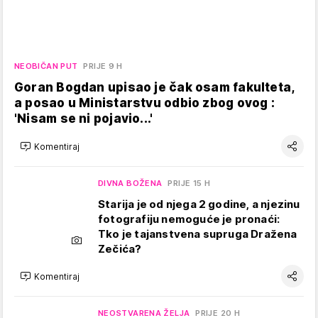
NEOBIČAN PUT
PRIJE 9 H
Goran Bogdan upisao je čak osam fakulteta,
a posao u Ministarstvu odbio zbog ovog :
'Nisam se ni pojavio...'
Komentiraj
DIVNA BOŽENA
PRIJE 15 H
Starija je od njega 2 godine, a njezinu
fotografiju nemoguće je pronaći:
Tko je tajanstvena supruga Dražena
Zečića?
Komentiraj
NEOSTVARENA ŽELJA
PRIJE 20 H