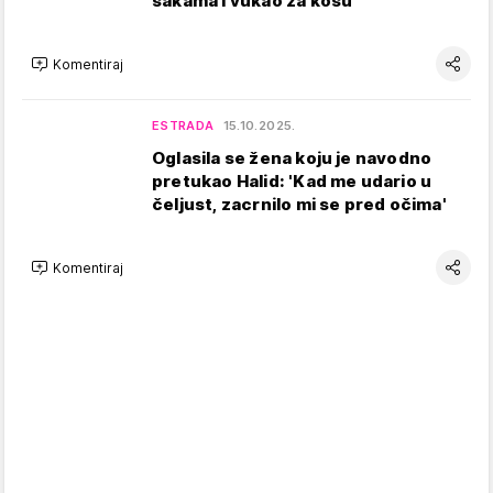
šakama i vukao za kosu'
Komentiraj
ESTRADA
15.10.2025.
Oglasila se žena koju je navodno
pretukao Halid: 'Kad me udario u
čeljust, zacrnilo mi se pred očima'
Komentiraj