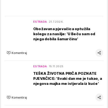
ESTRADA
21.7.2024.
Obožavana pjevačica optužila
kolegu za nasilje: 'U Beču sam od
njega dobila šamarčinu'
Komentiraj
ESTRADA
15.11.2023.
TEŠKA ŽIVOTNA PRIČA POZNATE
PJEVAČICE: 'Svaki dan me je tukao, a
njegova majka me istjerala iz kuće'
Komentiraj