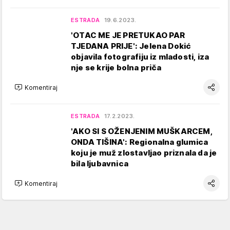
ESTRADA
19.6.2023.
'OTAC ME JE PRETUKAO PAR
TJEDANA PRIJE': Jelena Dokić
objavila fotografiju iz mladosti, iza
nje se krije bolna priča
Komentiraj
ESTRADA
17.2.2023.
'AKO SI S OŽENJENIM MUŠKARCEM,
ONDA TIŠINA': Regionalna glumica
koju je muž zlostavljao priznala da je
bila ljubavnica
Komentiraj