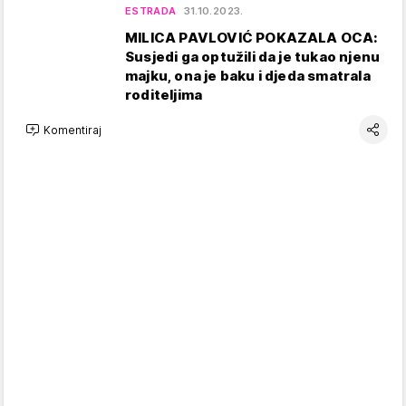
ESTRADA
31.10.2023.
MILICA PAVLOVIĆ POKAZALA OCA:
Susjedi ga optužili da je tukao njenu
majku, ona je baku i djeda smatrala
roditeljima
Komentiraj