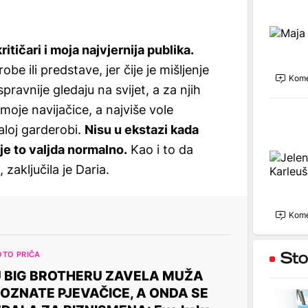
ritičari i moja najvjernija publika.
be ili predstave, jer čije je mišljenje
Kome
pravnije gledaju na svijet, a za njih
moje navijačice, a najviše vole
aloj garderobi.
Nisu u ekstazi kada
 je to valjda normalno.
Kao i to da
zaključila je Daria.
Kome
OTO PRIČA
 BIG BROTHERU ZAVELA MUŽA
OZNATE PJEVAČICE, A ONDA SE