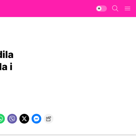
ila
a i