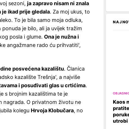
voj sezoni,
ja zapravo nisam ni znala
 je ikad prije gledala
. Za moj ukus, to
leko. To je bila samo moja odluka,
NAJNO
 ponuda je bilo, ali ja uvijek tražim
kog posla i glume.
Ona je nužna i
ke angažmane rado ću prihvatiti',
godine posvećena kazalištu
. Članica
sko kazalište Trešnja', a najviše
stavama i posuđivati glas u crtićima
.
je s brojnim kazalištima te je
OBJASNI
Kaos n
h nagrada. O privatnom životu ne
pratit
jubila kolegu
Hrvoja Klobučara
, no
poruke
utrobi 