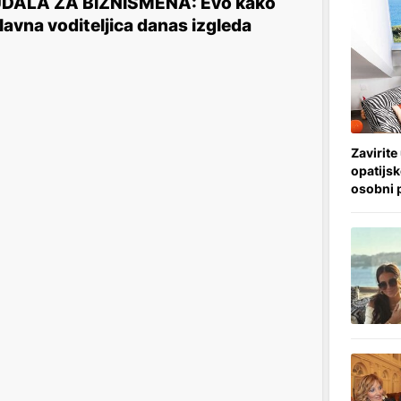
DALA ZA BIZNISMENA: Evo kako
lavna voditeljica danas izgleda
Zavirite
opatijsko
osobni 