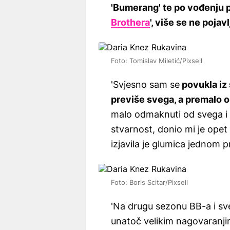
'Bumerang' te po vođenju 
Brothera
', više se ne pojav
Foto: Tomislav Miletić/Pixsell
'Svjesno sam se
povukla iz 
previše svega, a premalo o
malo odmaknuti od svega i o
stvarnost, donio mi je opet 
izjavila je glumica jednom 
Foto: Boris Scitar/Pixsell
'Na drugu sezonu BB-a i sv
unatoč velikim nagovaranji