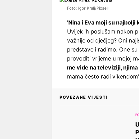
Foto: Igor Kralj/Pixsell
'
Nina i Eva moji su najbolji k
Uvijek ih poslušam nakon pro
važnije od dječjeg? Oni najis
predstave i radimo. One su 
provoditi vrijeme u mojoj m
me vide na televiziji, njima
mama često radi vikendom', 
POVEZANE VIJESTI
F
U
P