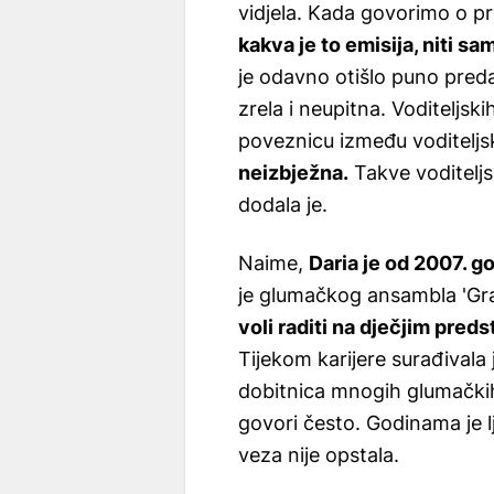
vidjela. Kada govorimo o pr
kakva je to emisija, niti sam
je odavno otišlo puno preda
zrela i neupitna. Voditeljskih
poveznicu između voditeljs
neizbježna.
Takve voditeljs
dodala je.
Naime,
Daria je od 2007. 
je glumačkog ansambla 'Grad
voli raditi na dječjim pred
Tijekom karijere surađivala 
dobitnica mnogih glumački
govori često. Godinama je l
veza nije opstala.