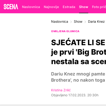
Naslovnica
Najnovije
Estrada
Show
Foto pri
Naslovnica
Show
Daria Knez 
OMILJENA GLUMICA
SJEĆATE LI SE 
je prvi 'Big Bro
nestala sa sce
Dariu Knez mnogi pamte 
Brothera', no nakon toga 
Kristina Zrilić
Objavljeno 17.02.2023. 20:30h