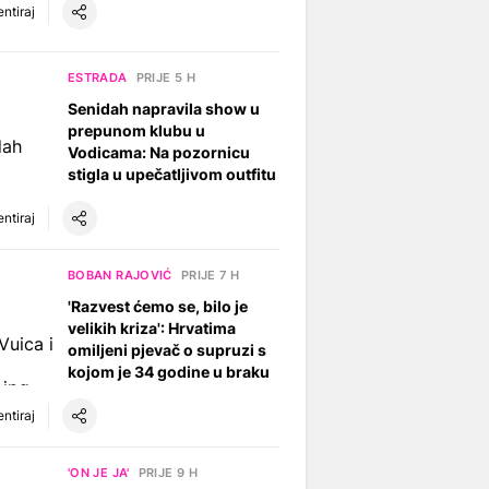
ntiraj
ESTRADA
PRIJE 5 H
Senidah napravila show u
prepunom klubu u
Vodicama: Na pozornicu
stigla u upečatljivom outfitu
ntiraj
BOBAN RAJOVIĆ
PRIJE 7 H
'Razvest ćemo se, bilo je
velikih kriza': Hrvatima
omiljeni pjevač o supruzi s
kojom je 34 godine u braku
ntiraj
'ON JE JA'
PRIJE 9 H