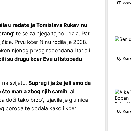
Kome
bila u redatelja Tomislava Rukavinu
erang'
te se za njega tajno udala. Par
jčice. Prvu kćer Ninu rodila je 2008.
akon njenog prvog rođendana Daria i
ili su drugu kćer Evu u listopadu
Kome
j na svijetu.
Suprug i ja željeli smo da
 što manja zbog njih samih
, ali
 doći tako brzo', izjavila je glumica
og poroda te dodala kako i kćeri
Kome