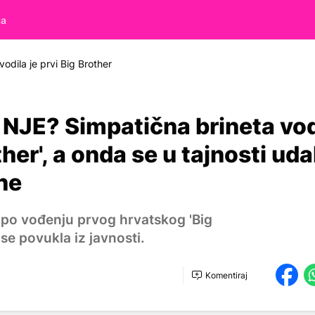
ča
vodila je prvi Big Brother
NJE? Simpatična brineta vod
ther', a onda se u tajnosti udal
ne
po vođenju prvog hrvatskog 'Big
se povukla iz javnosti.
Komentiraj