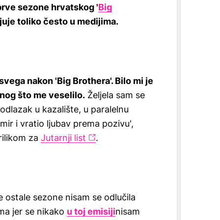
prve sezone hrvatskog '
Big
ljuje toliko često u medijima.
svega nakon 'Big Brothera'. Bilo mi je
nog što me veselilo.
Željela sam se
dlazak u kazalište, u paralelnu
mir i vratio ljubav prema pozivu',
prilikom za
Jutarnji list
.
e ostale sezone nisam se odlučila
ma jer se nikako
u toj emisiji
nisam