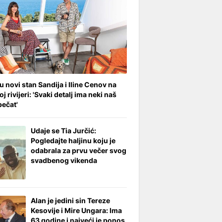
 u novi stan Sandija i Iline Cenov na
j rivijeri: 'Svaki detalj ima neki naš
pečat'
Udaje se Tia Jurčić:
Pogledajte haljinu koju je
odabrala za prvu večer svog
svadbenog vikenda
Alan je jedini sin Tereze
Kesovije i Mire Ungara: Ima
63 godine i najveći je ponos