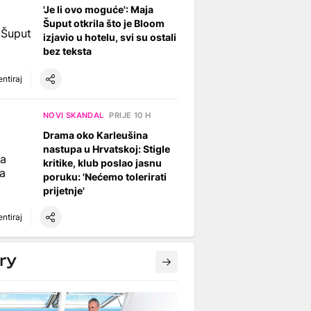
'Je li ovo moguće': Maja
Šuput otkrila što je Bloom
izjavio u hotelu, svi su ostali
bez teksta
ntiraj
NOVI SKANDAL
PRIJE 10 H
Drama oko Karleušina
nastupa u Hrvatskoj: Stigle
kritike, klub poslao jasnu
poruku: 'Nećemo tolerirati
prijetnje'
ntiraj