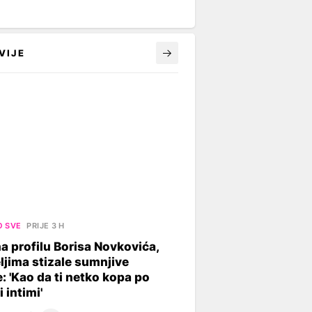
VIJE
O SVE
PRIJE 3 H
a profilu Borisa Novkovića,
eljima stizale sumnjive
: 'Kao da ti netko kopa po
i intimi'