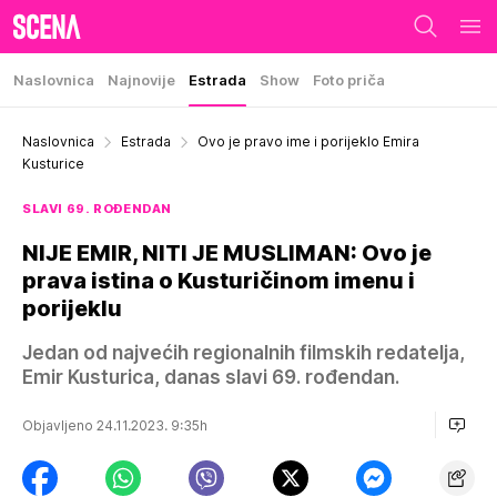
Naslovnica
Najnovije
Estrada
Show
Foto priča
Naslovnica
Estrada
Ovo je pravo ime i porijeklo Emira
Kusturice
SLAVI 69. ROĐENDAN
NIJE EMIR, NITI JE MUSLIMAN: Ovo je
prava istina o Kusturičinom imenu i
porijeklu
Jedan od najvećih regionalnih filmskih redatelja,
Emir Kusturica, danas slavi 69. rođendan.
Objavljeno 24.11.2023. 9:35h