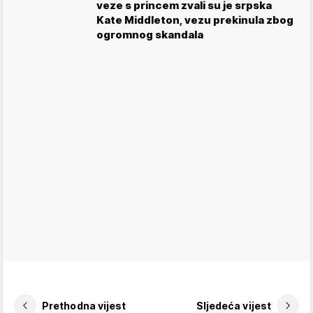
veze s princem zvali su je srpska
Kate Middleton, vezu prekinula zbog
ogromnog skandala
Prethodna vijest
Sljedeća vijest