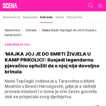
Naslovnica
Najnovije
Estrada
Show
Foto priča
Naslovnica
Estrada
Majka Nade Topčagić do smrti živjela u
kamp kućici
ZAMJERAJU JOJ
'MAJKA JOJ JE DO SMRTI ŽIVJELA U
KAMP PRIKOLICI': Susjedi legendarnu
pjevačicu optužili da o njoj nije dovoljno
brinula
Nada Topčagić rođena je u Tarevcima u blizini
Modriče u Bosni i Hercegovini, gdje je s obitelji
provela mladost i o tome je vrlo često govorila
dok se prisjećala svog djetinjstva.