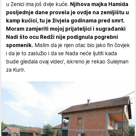
u Zenici ima još dvije kuće.
Njihova majka Hamida
posljednje dane provela je ovdje na zemljištu u
kamp kućici, tu je živjela godinama pred smrt.
Moram zamjeriti mojoj prijateljici i sugrađanki
Nadi što ocu Redži nije podignula pogrebni
spomenik.
Mislim da je njen otac bio jako fin čovjek
i da je to zaslužio i da se Nada neće ljutiti kada
bude gledala ovaj video', iskreno je rekao Sulejman
za Kurir.