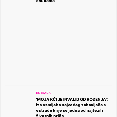
osudama
ESTRADA
'MOJA KĆI JE INVALID OD ROĐENJA':
Iza osmijeha najvećeg zabavljača s
estrade krije se jedna od najtežih
životnih priča