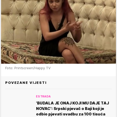
Foto: Printscreen/Happy TV
POVEZANE VIJESTI
ESTRADA
'BUDALA JE ONAJ KOJI MU DAJE TAJ
NOVAC': Srpski pjevač o Baji koji je
odbio pjevati svadbu za 100 tisuća