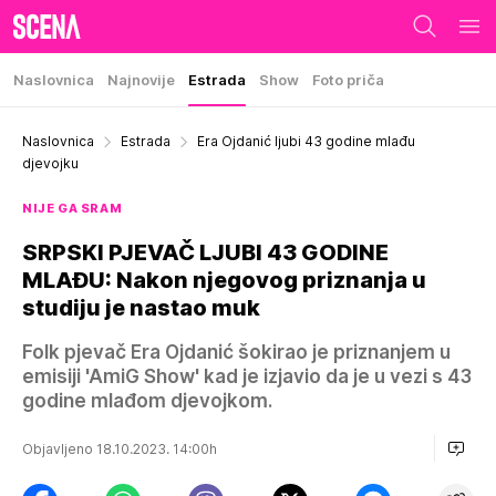
Naslovnica
Najnovije
Estrada
Show
Foto priča
Naslovnica
Estrada
Era Ojdanić ljubi 43 godine mlađu
djevojku
NIJE GA SRAM
SRPSKI PJEVAČ LJUBI 43 GODINE
MLAĐU: Nakon njegovog priznanja u
studiju je nastao muk
Folk pjevač Era Ojdanić šokirao je priznanjem u
emisiji 'AmiG Show' kad je izjavio da je u vezi s 43
godine mlađom djevojkom.
Objavljeno 18.10.2023. 14:00h