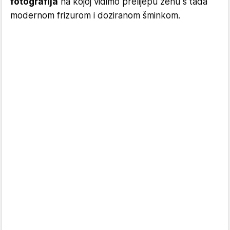
fotografija
na kojoj vidimo prelijepu ženu s tada
modernom frizurom i doziranom šminkom.