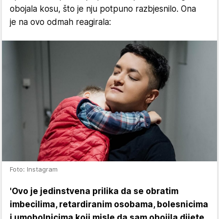
obojala kosu, što je nju potpuno razbjesnilo. Ona
je na ovo odmah reagirala:
Foto: Instagram
'Ovo je jedinstvena prilika da se obratim
imbecilima, retardiranim osobama, bolesnicima
i umobolnicima koji misle da sam obojila dijete