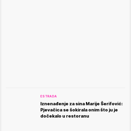
ESTRADA
Iznenađenje za sina Marije Šerifović:
Pjevačica se šokirala onim što ju je
dočekalo u restoranu