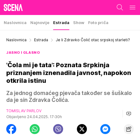
Naslovnica
Najnovije
Estrada
Show
Foto priča
Naslovnica
Estrada
Je li Zdravko Čolić otac srpskoj starleti?
JASNO I GLASNO
'Čola mi je tata': Poznata Srpkinja
priznanjem iznenadila javnost, napokon
otkrila istinu
Za jednog domaćeg pjevača također se šuškalo
da je sin Zdravka Čolića.
TOMISLAV PARLOV
Objavljeno 24.04.2025. 17:30h