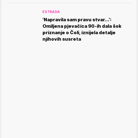
ESTRADA
'Napravila sam pravu stvar...':
Omiljena pjevačica 90-ih dala šok
priznanje o Čoli, iznijela detalje
njihovih susreta