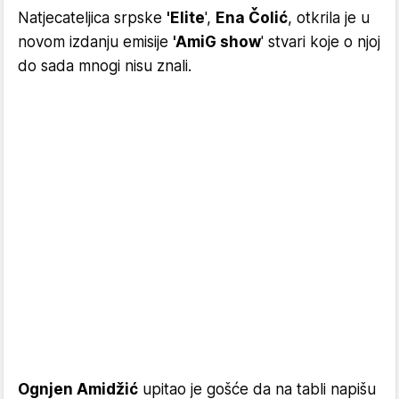
Natjecateljica srpske
'Elite
',
Ena Čolić
, otkrila je u
novom izdanju emisije
'AmiG show
' stvari koje o njoj
do sada mnogi nisu znali.
Ognjen Amidžić
upitao je gošće da na tabli napišu