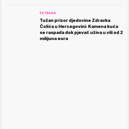
ESTRADA
Tužan prizor djedovine Zdravka
Čolića u Hercegovini: Kamena kuća
se raspada dok pjevač uživa u vili od 2
milijuna eura