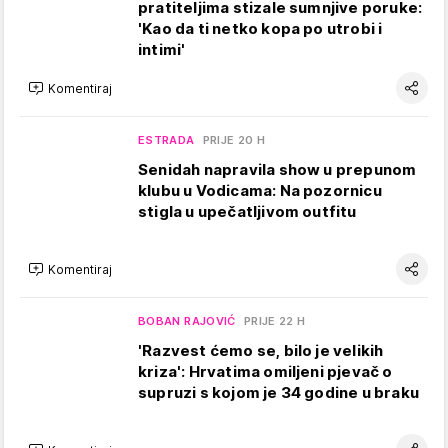
pratiteljima stizale sumnjive poruke:
'Kao da ti netko kopa po utrobi i
intimi'
Komentiraj
ESTRADA
PRIJE 20 H
Senidah napravila show u prepunom
klubu u Vodicama: Na pozornicu
stigla u upečatljivom outfitu
Komentiraj
BOBAN RAJOVIĆ
PRIJE 22 H
'Razvest ćemo se, bilo je velikih
kriza': Hrvatima omiljeni pjevač o
supruzi s kojom je 34 godine u braku