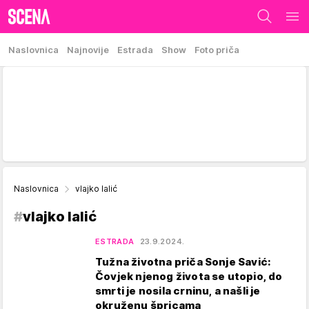
Naslovnica
Najnovije
Estrada
Show
Foto priča
Naslovnica
vlajko lalić
#
vlajko lalić
ESTRADA
23.9.2024.
Tužna životna priča Sonje Savić:
Čovjek njenog života se utopio, do
smrti je nosila crninu, a našli je
okruženu špricama