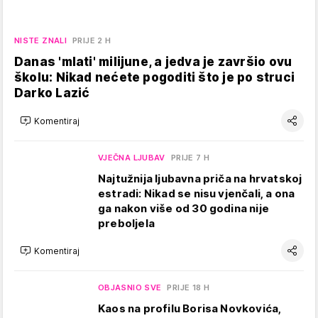
NISTE ZNALI
PRIJE 2 H
Danas 'mlati' milijune, a jedva je završio ovu
školu: Nikad nećete pogoditi što je po struci
Darko Lazić
Komentiraj
VJEČNA LJUBAV
PRIJE 7 H
Najtužnija ljubavna priča na hrvatskoj
estradi: Nikad se nisu vjenčali, a ona
ga nakon više od 30 godina nije
preboljela
Komentiraj
OBJASNIO SVE
PRIJE 18 H
Kaos na profilu Borisa Novkovića,