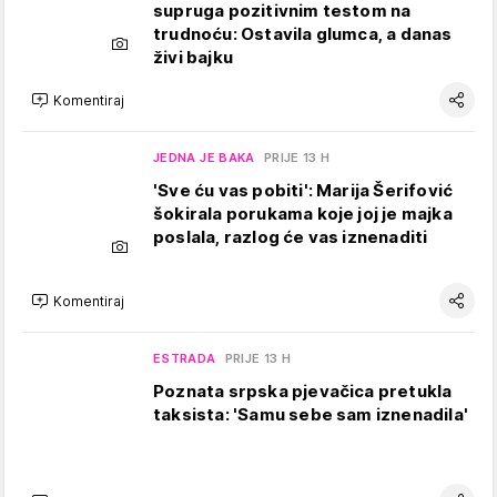
supruga pozitivnim testom na
trudnoću: Ostavila glumca, a danas
živi bajku
Komentiraj
JEDNA JE BAKA
PRIJE 13 H
'Sve ću vas pobiti': Marija Šerifović
šokirala porukama koje joj je majka
poslala, razlog će vas iznenaditi
Komentiraj
ESTRADA
PRIJE 13 H
Poznata srpska pjevačica pretukla
taksista: 'Samu sebe sam iznenadila'