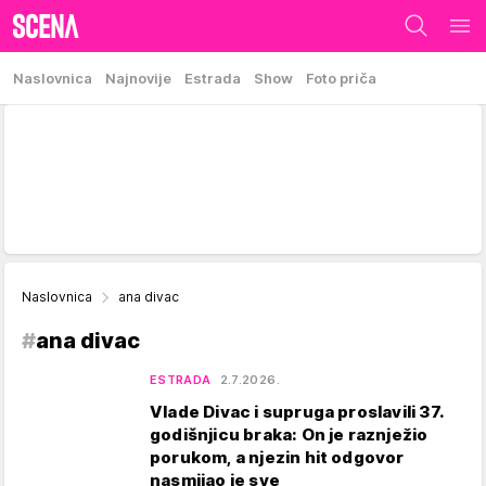
Naslovnica
Najnovije
Estrada
Show
Foto priča
Naslovnica
ana divac
#
ana divac
ESTRADA
2.7.2026.
Vlade Divac i supruga proslavili 37.
godišnjicu braka: On je raznježio
porukom, a njezin hit odgovor
nasmijao je sve