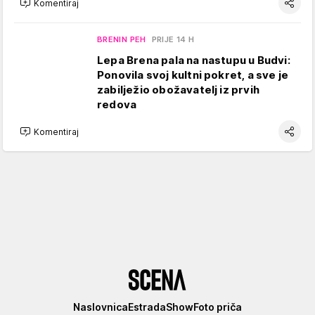
Komentiraj
BRENIN PEH
PRIJE 14 H
Lepa Brena pala na nastupu u Budvi:
Ponovila svoj kultni pokret, a sve je
zabilježio obožavatelj iz prvih
redova
Komentiraj
Scena
Naslovnica
Estrada
Show
Foto priča