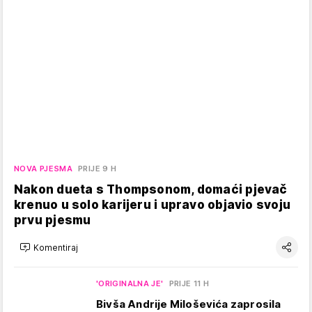
NOVA PJESMA
PRIJE 9 H
Nakon dueta s Thompsonom, domaći pjevač
krenuo u solo karijeru i upravo objavio svoju
prvu pjesmu
Komentiraj
'ORIGINALNA JE'
PRIJE 11 H
Bivša Andrije Miloševića zaprosila