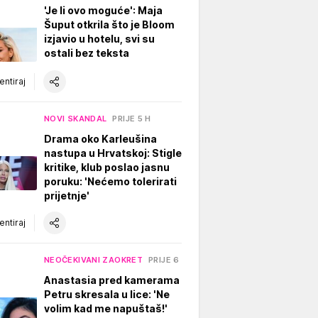
'Je li ovo moguće': Maja
Šuput otkrila što je Bloom
izjavio u hotelu, svi su
ostali bez teksta
ntiraj
NOVI SKANDAL
PRIJE 5 H
Drama oko Karleušina
nastupa u Hrvatskoj: Stigle
kritike, klub poslao jasnu
poruku: 'Nećemo tolerirati
prijetnje'
ntiraj
NEOČEKIVANI ZAOKRET
PRIJE 6 H
Anastasia pred kamerama
Petru skresala u lice: 'Ne
volim kad me napuštaš!'