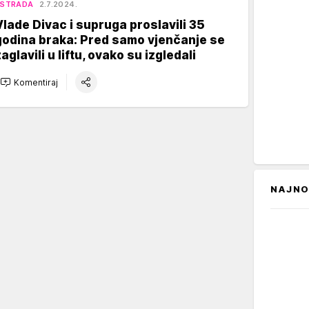
ESTRADA
2.7.2024.
Vlade Divac i supruga proslavili 35
godina braka: Pred samo vjenčanje se
aglavili u liftu, ovako su izgledali
Komentiraj
NAJNO