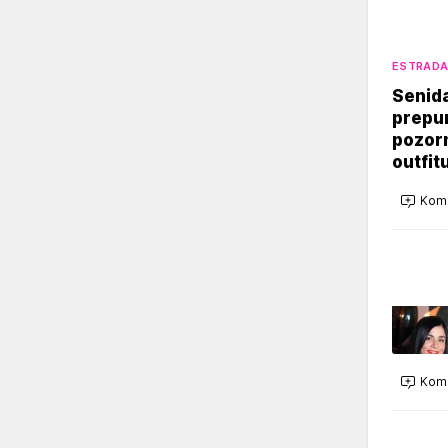
ESTRAD
Senid
prepu
pozorn
outfit
Kome
Kome