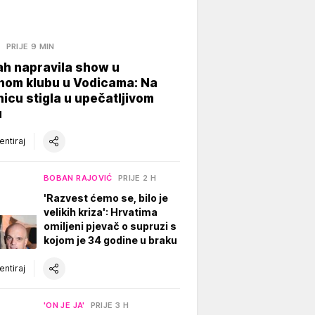
A
PRIJE 9 MIN
ah napravila show u
nom klubu u Vodicama: Na
icu stigla u upečatljivom
u
ntiraj
BOBAN RAJOVIĆ
PRIJE 2 H
'Razvest ćemo se, bilo je
velikih kriza': Hrvatima
omiljeni pjevač o supruzi s
kojom je 34 godine u braku
ntiraj
'ON JE JA'
PRIJE 3 H