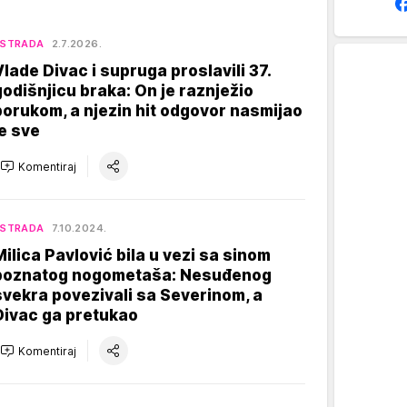
ESTRADA
2.7.2026.
Vlade Divac i supruga proslavili 37.
godišnjicu braka: On je raznježio
porukom, a njezin hit odgovor nasmijao
je sve
Komentiraj
ESTRADA
7.10.2024.
Milica Pavlović bila u vezi sa sinom
poznatog nogometaša: Nesuđenog
svekra povezivali sa Severinom, a
Divac ga pretukao
Komentiraj