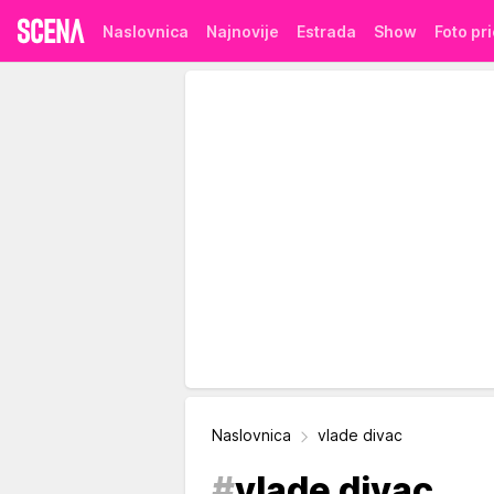
Naslovnica
Najnovije
Estrada
Show
Foto pr
Naslovnica
vlade divac
#
vlade divac