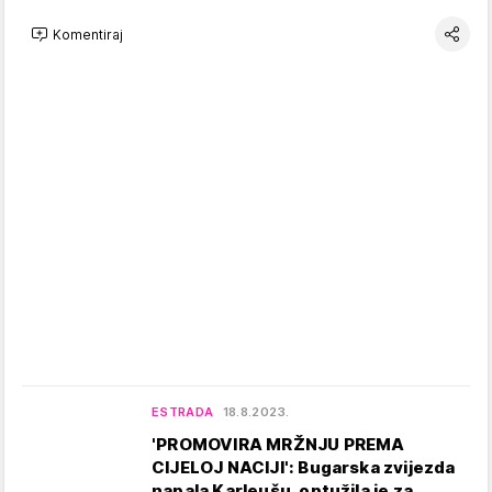
Komentiraj
ESTRADA
18.8.2023.
'PROMOVIRA MRŽNJU PREMA
CIJELOJ NACIJI': Bugarska zvijezda
napala Karleušu, optužila je za