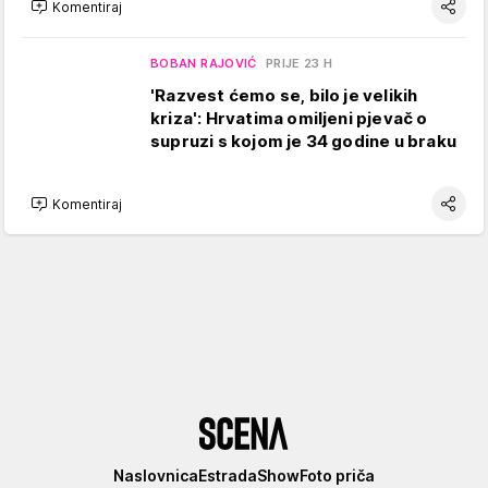
Komentiraj
BOBAN RAJOVIĆ
PRIJE 23 H
'Razvest ćemo se, bilo je velikih
kriza': Hrvatima omiljeni pjevač o
supruzi s kojom je 34 godine u braku
Komentiraj
Scena
Naslovnica
Estrada
Show
Foto priča