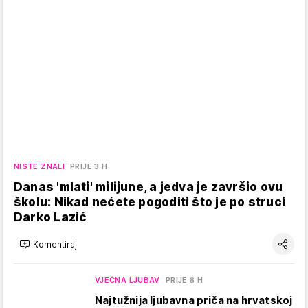
NISTE ZNALI
PRIJE 3 H
Danas 'mlati' milijune, a jedva je završio ovu
školu: Nikad nećete pogoditi što je po struci
Darko Lazić
Komentiraj
VJEČNA LJUBAV
PRIJE 8 H
Najtužnija ljubavna priča na hrvatskoj