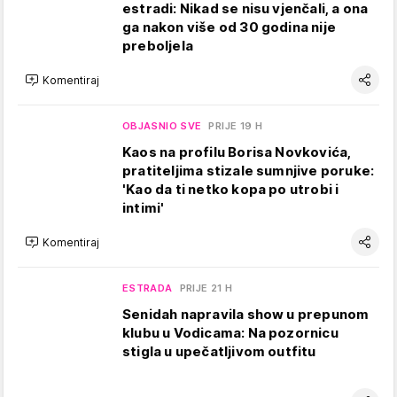
estradi: Nikad se nisu vjenčali, a ona
ga nakon više od 30 godina nije
preboljela
Komentiraj
OBJASNIO SVE
PRIJE 19 H
Kaos na profilu Borisa Novkovića,
pratiteljima stizale sumnjive poruke:
'Kao da ti netko kopa po utrobi i
intimi'
Komentiraj
ESTRADA
PRIJE 21 H
Senidah napravila show u prepunom
klubu u Vodicama: Na pozornicu
stigla u upečatljivom outfitu