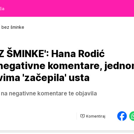
iča
 bez šminke
 ŠMINKE': Hana Rodić
 negativne komentare, jedn
vima 'začepila' usta
 na negativne komentare te objavila
Komentiraj