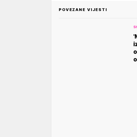
POVEZANE VIJESTI
S
'
i
o
o