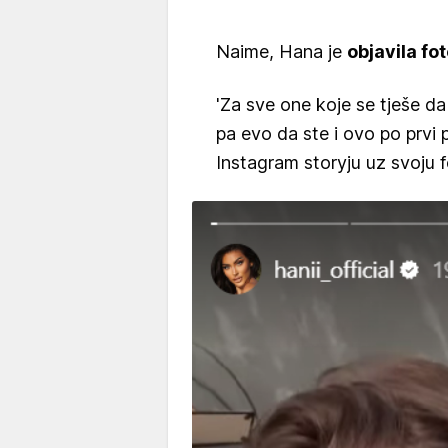
Naime, Hana je
objavila fo
'Za sve one koje se tješe d
pa evo da ste i ovo po prvi p
Instagram storyju uz svoju f