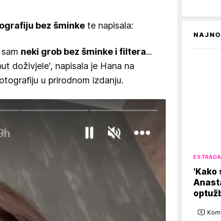
tografiju bez šminke
te napisala:
NAJNO
a sam
neki grob bez šminke i filtera
...
ut doživjele', napisala je Hana na
otografiju u prirodnom izdanju.
ESTRAD
'Kako s
Anasta
optužb
Kome