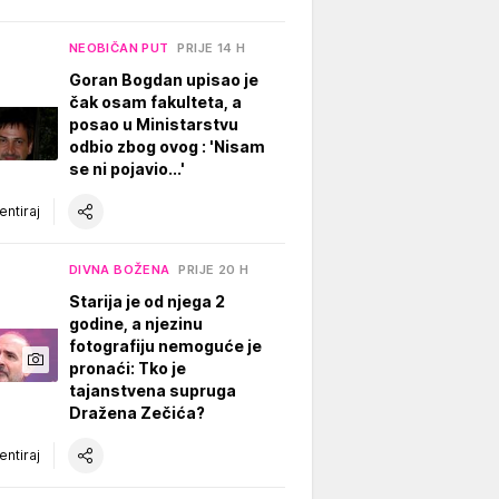
NEOBIČAN PUT
PRIJE 14 H
Goran Bogdan upisao je
čak osam fakulteta, a
posao u Ministarstvu
odbio zbog ovog : 'Nisam
se ni pojavio...'
ntiraj
DIVNA BOŽENA
PRIJE 20 H
Starija je od njega 2
godine, a njezinu
fotografiju nemoguće je
pronaći: Tko je
tajanstvena supruga
Dražena Zečića?
ntiraj