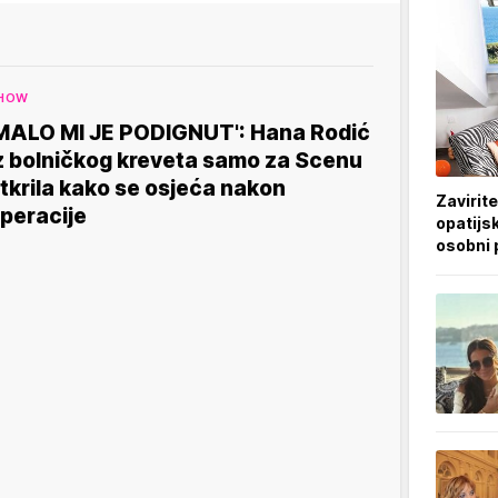
HOW
MALO MI JE PODIGNUT': Hana Rodić
z bolničkog kreveta samo za Scenu
tkrila kako se osjeća nakon
Zavirite
peracije
opatijsk
osobni 