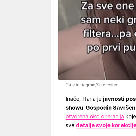
Foto: Instagram/Screenshot
Inače, Hana je
javnosti po
showu 'Gospodin Savršeni
otvorena oko operacija
koje 
sve
detalje svoje korekcij