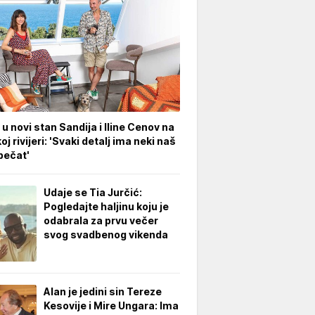
 u novi stan Sandija i Iline Cenov na
oj rivijeri: 'Svaki detalj ima neki naš
pečat'
Udaje se Tia Jurčić:
Pogledajte haljinu koju je
odabrala za prvu večer
svog svadbenog vikenda
Alan je jedini sin Tereze
Kesovije i Mire Ungara: Ima