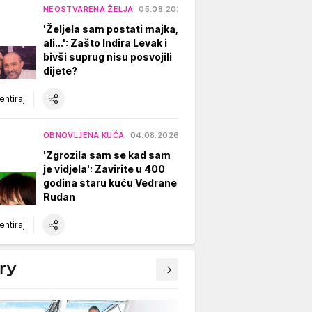
NEOSTVARENA ŽELJA
05.08.2026.
'Željela sam postati majka,
ali...': Zašto Indira Levak i
bivši suprug nisu posvojili
dijete?
ntiraj
OBNOVLJENA KUĆA
04.08.2026.
'Zgrozila sam se kad sam
je vidjela': Zavirite u 400
godina staru kuću Vedrane
Rudan
ntiraj