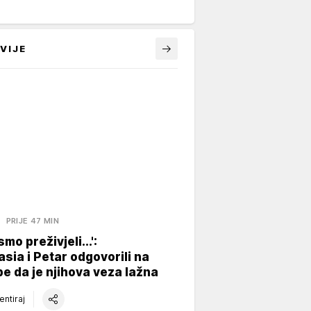
VIJE
A
PRIJE 47 MIN
mo preživjeli...':
sia i Petar odgovorili na
e da je njihova veza lažna
ntiraj