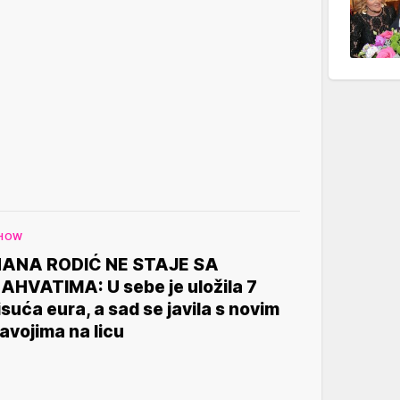
HOW
ANA RODIĆ NE STAJE SA
AHVATIMA: U sebe je uložila 7
isuća eura, a sad se javila s novim
avojima na licu