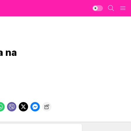
ta na
n