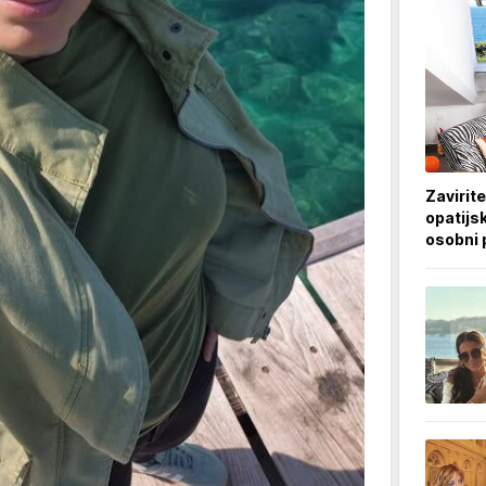
Zavirite
opatijsk
osobni 