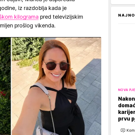
godine, iz razdoblja kada je
NAJNO
iškom kilograma
pred televizijskim
imljen prošlog vikenda.
NOVA PJ
Nakon
domaći
karije
prvu 
Kome