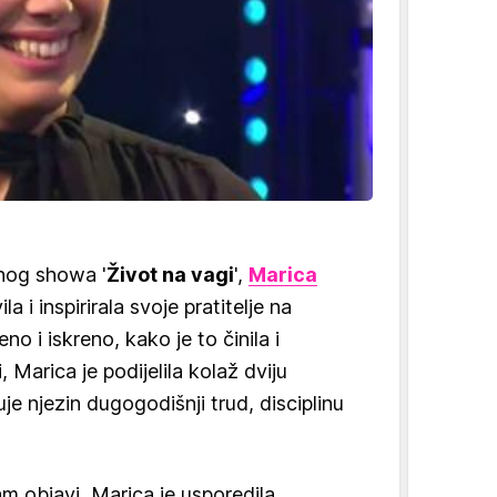
rnog showa '
Život na vagi
',
Marica
a i inspirirala svoje pratitelje na
 i iskreno, kako je to činila i
 Marica je podijelila kolaž dviju
uje njezin dugogodišnji trud, disciplinu
am objavi, Marica je usporedila