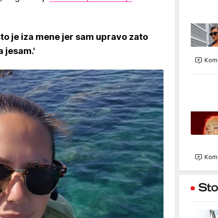
o je iza mene jer sam upravo zato
 jesam.'
Kome
Kome