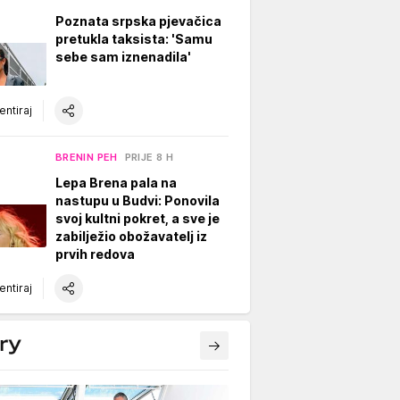
Poznata srpska pjevačica
pretukla taksista: 'Samu
sebe sam iznenadila'
ntiraj
BRENIN PEH
PRIJE 8 H
Lepa Brena pala na
nastupu u Budvi: Ponovila
svoj kultni pokret, a sve je
zabilježio obožavatelj iz
prvih redova
ntiraj