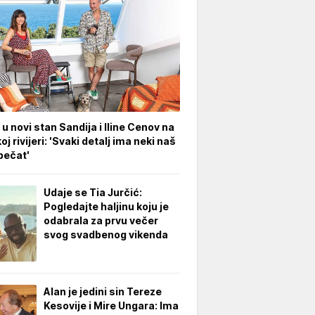
 u novi stan Sandija i Iline Cenov na
oj rivijeri: 'Svaki detalj ima neki naš
pečat'
Udaje se Tia Jurčić:
Pogledajte haljinu koju je
odabrala za prvu večer
svog svadbenog vikenda
Alan je jedini sin Tereze
Kesovije i Mire Ungara: Ima