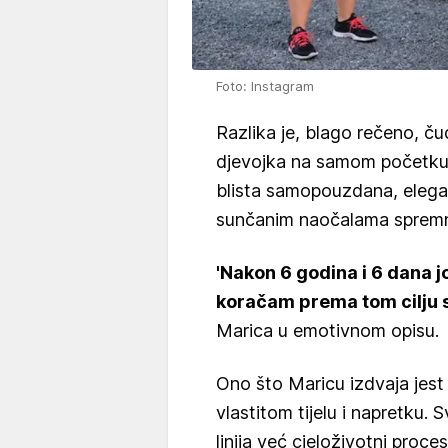
Foto: Instagram
Razlika je, blago rečeno, čud
djevojka na samom početku 
blista samopouzdana, elega
sunčanim naočalama spremno
'Nakon 6 godina i 6 dana još
koračam prema tom cilju sv
Marica u emotivnom opisu.
Ono što Maricu izdvaja jest 
vlastitom tijelu i napretku. 
linija već cjeloživotni proces