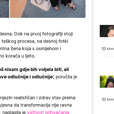
esna. Dok na prvoj fotografiji stoji
teškog procesa, na desnoj fotki
ntna žena koja s osmijehom i
Kome
 korača u ljeto.
 nisam gdje bih voljela biti, ali
e odlučnije i odlučnije',
poručila je
njezin realističan i zdrav stav prema
Kome
Svjesna da transformacija nije ravna
, naglasila je
važnost prihvaćanja