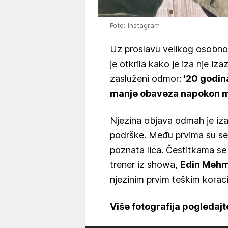
Foto: Instagram
Uz proslavu velikog osobnog
je otkrila kako je iza nje i
zasluženi odmor:
'20 godin
manje obaveza napokon mo
Njezina objava odmah je iza
podrške. Među prvima su se javi
poznata lica. Čestitkama se
trener iz showa,
Edin Meh
njezinim prvim teškim korac
Više fotografija pogledajte