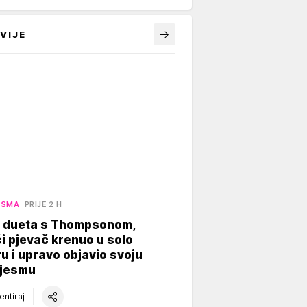
VIJE
ESMA
PRIJE 2 H
 dueta s Thompsonom,
 pjevač krenuo u solo
ru i upravo objavio svoju
pjesmu
ntiraj