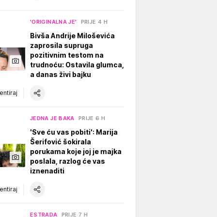
'ORIGINALNA JE'
PRIJE 4 H
Bivša Andrije Miloševića
zaprosila supruga
pozitivnim testom na
trudnoću: Ostavila glumca,
a danas živi bajku
ntiraj
JEDNA JE BAKA
PRIJE 6 H
'Sve ću vas pobiti': Marija
Šerifović šokirala
porukama koje joj je majka
poslala, razlog će vas
iznenaditi
ntiraj
ESTRADA
PRIJE 7 H