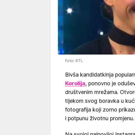
Foto: RTL
Bivša kandidatkinja popula
Korolija
, ponovno je oduševil
društvenim mrežama. Otvoreno
tijekom svog boravka u kući,
fotografija koji zorno prikaz
i potpunu životnu promjenu.
Na svojoj najnovijoj Instagr