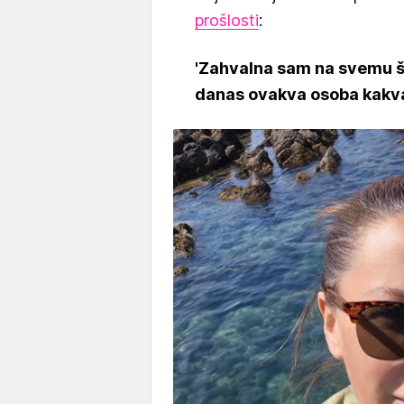
prošlosti
:
'Zahvalna sam na svemu št
danas ovakva osoba kakva