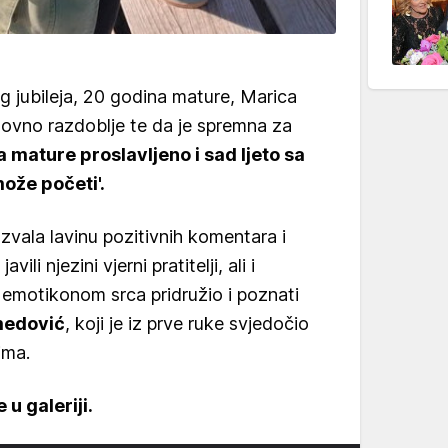
 jubileja, 20 godina mature, Marica
zazovno razdoblje te da je spremna za
a mature proslavljeno i sad ljeto sa
že početi'.
zvala lavinu pozitivnih komentara i
li njezini vjerni pratitelji, ali i
 emotikonom srca pridružio i poznati
medović
, koji je iz prve ruke svjedočio
ima.
 u galeriji.