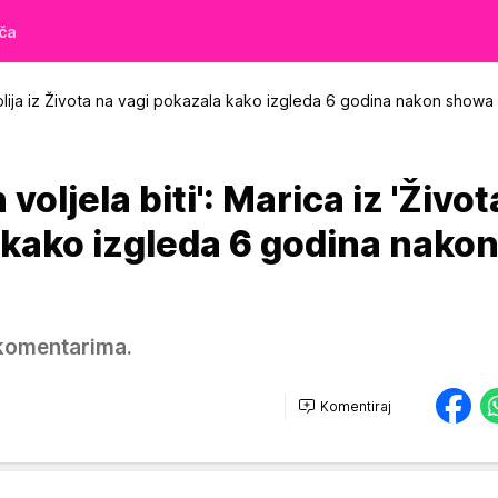
iča
olija iz Života na vagi pokazala kako izgleda 6 godina nakon showa
voljela biti': Marica iz 'Živo
 kako izgleda 6 godina nako
 komentarima.
Komentiraj