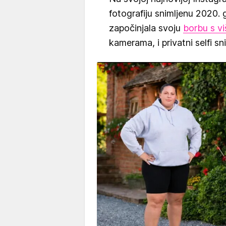
fotografiju snimljenu 2020. 
započinjala svoju
borbu s v
kamerama, i privatni selfi sn