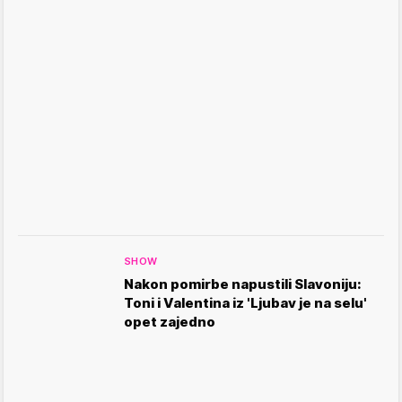
SHOW
Nakon pomirbe napustili Slavoniju:
Toni i Valentina iz 'Ljubav je na selu'
opet zajedno