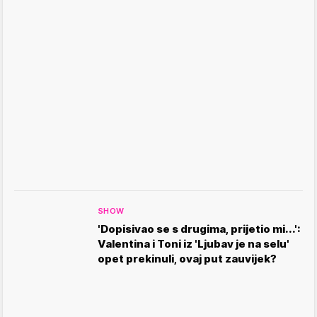
SHOW
'Dopisivao se s drugima, prijetio mi...':
Valentina i Toni iz 'Ljubav je na selu'
opet prekinuli, ovaj put zauvijek?