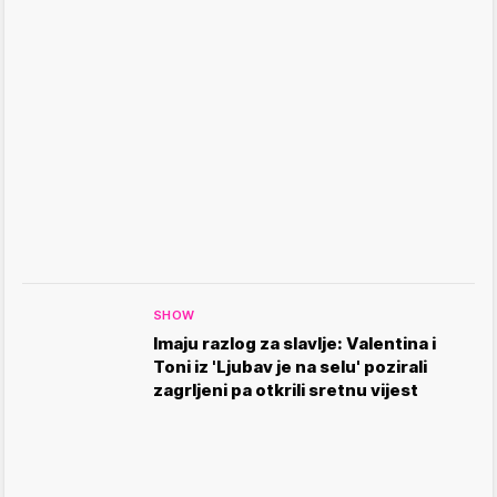
SHOW
Imaju razlog za slavlje: Valentina i
Toni iz 'Ljubav je na selu' pozirali
zagrljeni pa otkrili sretnu vijest