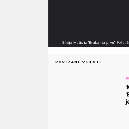
Silvija Mutić iz 'Braka na prvu'
Foto: 
POVEZANE VIJESTI
S
'
'
j