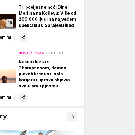
Tri povijesne noći Dine
Merlina na Koševu: Više od
200.000 ljudi na najvećem
spektaklu u Sarajevu ikad
ntiraj
NOVA PJESMA
PRIJE 16 H
Nakon dueta s
Thompsonom, domaći
pjevač krenuo u solo
karijeru i upravo objavio
svoju prvu pjesmu
ntiraj