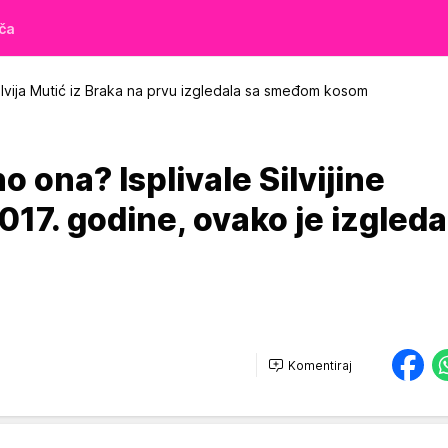
iča
lvija Mutić iz Braka na prvu izgledala sa smeđom kosom
no ona? Isplivale Silvijine
2017. godine, ovako je izgleda
Komentiraj