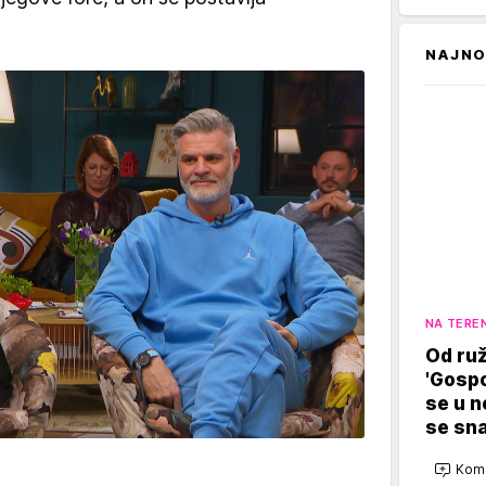
NAJNO
NA TERE
Od ruž
'Gosp
se u n
se sn
Kome