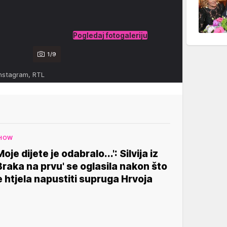
Pogledaj fotogaleriju
1/9
Instagram, RTL
HOW
Moje dijete je odabralo...': Silvija iz
Braka na prvu' se oglasila nakon što
e htjela napustiti supruga Hrvoja