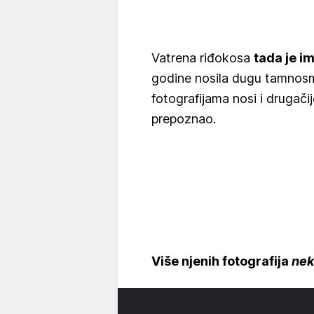
Vatrena riđokosa
tada je i
godine nosila dugu tamnosm
fotografijama nosi i drugači
prepoznao.
Više njenih fotografija
nek