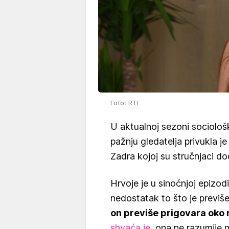
Foto: RTL
U aktualnoj sezoni sociološ
pažnju gledatelja privukla j
Zadra kojoj su stručnjaci dod
Hrvoje je u sinoćnjoj epizodi 
nedostatak to što je previš
on previše prigovara oko 
shvaća je
, ona ne razumije 