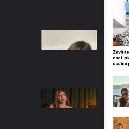
Zavirite
opatijsk
osobni 