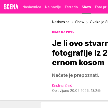
Naslovnica
Najnovije
Estrada
Show
Foto pr
Naslovnica
Show
Ovako je Si
BRAK NA PRVU
Je li ovo stvar
fotografije iz 
crnom kosom
Nećete je prepoznati.
Kristina Zrilić
Objavljeno 20.05.2025. 13:25h