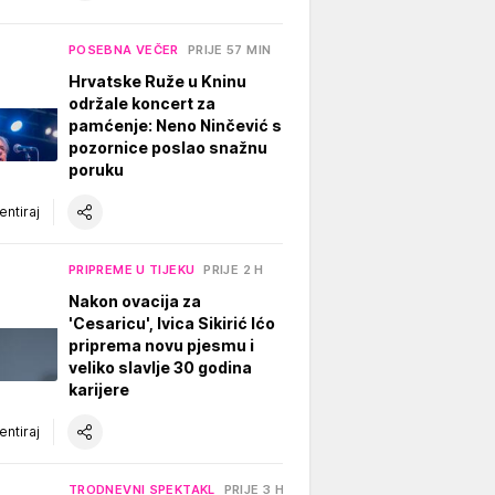
POSEBNA VEČER
PRIJE 57 MIN
Hrvatske Ruže u Kninu
održale koncert za
pamćenje: Neno Ninčević s
pozornice poslao snažnu
poruku
ntiraj
PRIPREME U TIJEKU
PRIJE 2 H
Nakon ovacija za
'Cesaricu', Ivica Sikirić Ićo
priprema novu pjesmu i
veliko slavlje 30 godina
karijere
ntiraj
TRODNEVNI SPEKTAKL
PRIJE 3 H