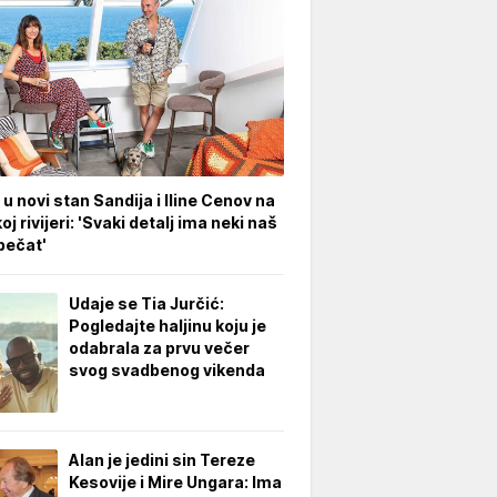
 u novi stan Sandija i Iline Cenov na
oj rivijeri: 'Svaki detalj ima neki naš
pečat'
Udaje se Tia Jurčić:
Pogledajte haljinu koju je
odabrala za prvu večer
svog svadbenog vikenda
Alan je jedini sin Tereze
Kesovije i Mire Ungara: Ima