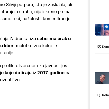
o Silviji potporu, što je zaslužila, ali
tarnjem strahu, nije iskreno prema
samo reći, nažalost', komentirao je
išnja Zadranka
iza sebe ima brak u
ju kćer
, malotko zna kako je
Kome
 ranije.
 profilu otvorenom za javnost još
je koje datiraju iz 2017. godine
na
oznatljivo.
Kome