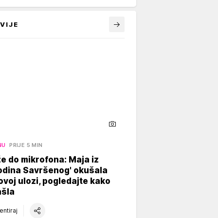
VIJE
NU
PRIJE 5 MIN
e do mikrofona: Maja iz
odina Savršenog' okušala
ovoj ulozi, pogledajte kako
ašla
ntiraj