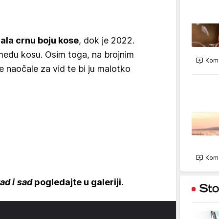
mala crnu boju kose
, dok je 2022.
eđu kosu. Osim toga, na brojnim
Kome
je naočale za vid te bi ju malotko
Kome
ad i sad
pogledajte u galeriji.