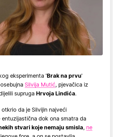
kog eksperimenta '
Brak na prvu
'
e osebujna
Silvija Mutić
, pjevačica iz
ijelili supruga
Hrvoja Lindića
.
otkrio da je Silvijin najveći
e entuzijastična dok ona smatra da
nekih stvari koje nemaju smisla
,
ne
njegove fore, a on se postavlja