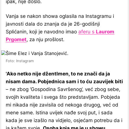
ipak, nije došlo.
Vanja se nakon showa oglasila na Instagramu i
javnosti dala do znanja da je 26-godišnji
Splićanin, koji je navodno imao
aferu s
Laurom
Prgomet
, za nju prošlost.
Foto: Instagram
'Ako netko nije džentlmen, to ne znači da ja
nisam dama. Pobjednica sam i to ću zauvijek biti
– ne zbog ‘Gospodina Savršenog’, već zbog sebe,
svojih kvaliteta i svega što predstavljam. Pobjeda
mi nikada nije zavisila od nekoga drugog, već od
mene same. Istina uvijek nađe svoj put, i sada
kada je sve izašlo na vidjelo, osjećam potrebu da i
ja kažem svoje.
Osoba koja me je u showu