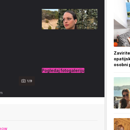
Zavirite
opatijsk
osobni 
Pogledaj fotogaleriju
1/9
am
HOW