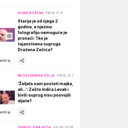
DIVNA BOŽENA
PRIJE 17 H
Starija je od njega 2
godine, a njezinu
fotografiju nemoguće je
pronaći: Tko je
tajanstvena supruga
Dražena Zečića?
ntiraj
NEOSTVARENA ŽELJA
PRIJE 22 H
'Željela sam postati majka,
ali...': Zašto Indira Levak i
bivši suprug nisu posvojili
dijete?
ntiraj
OBNOVLJENA KUĆA
04.08.2026.