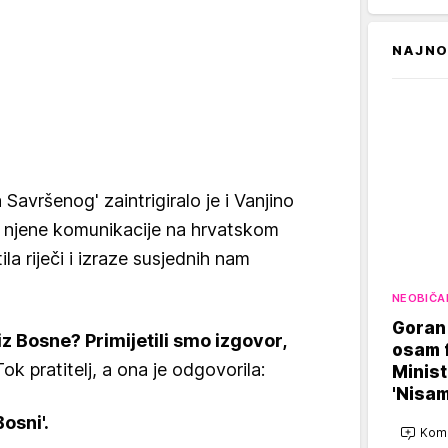
NAJNO
Savršenog' zaintrigiralo je i Vanjino
g njene komunikacije na hrvatskom
ila riječi i izraze susjednih nam
NEOBIČA
Goran
i iz Bosne? Primijetili smo izgovor,
osam f
kTok pratitelj, a ona je odgovorila:
Minist
'Nisam 
osni'.
Kome