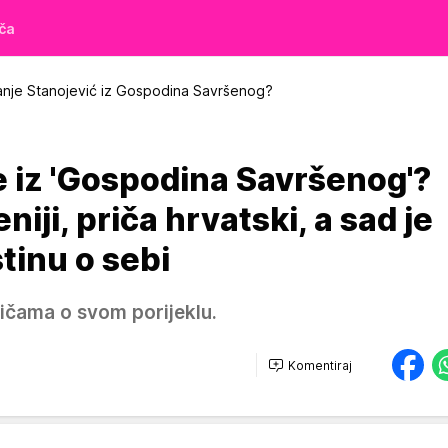
iča
Vanje Stanojević iz Gospodina Savršenog?
e iz 'Gospodina Savršenog'?
iji, priča hrvatski, a sad je
stinu o sebi
pričama o svom porijeklu.
Komentiraj