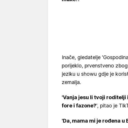
Inače, gledatelje 'Gospodina 
porijeklo, prvenstveno zbo
jeziku u showu gdje je korist
zemalja.
'Vanja jesu li tvoji roditelj
fore i fazone?
', pitao je Ti
'Da, mama mi je rođena u B