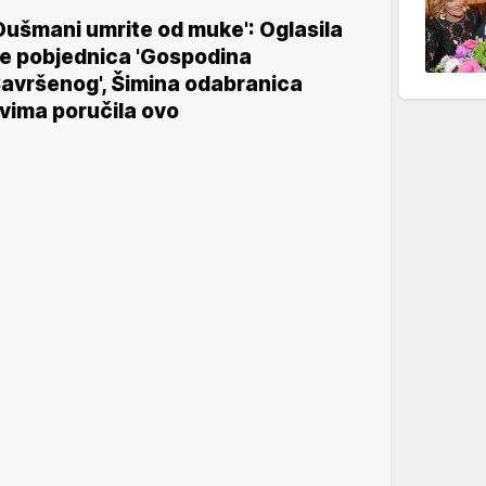
Dušmani umrite od muke': Oglasila
e pobjednica 'Gospodina
avršenog', Šimina odabranica
vima poručila ovo