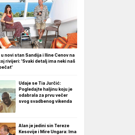
 u novi stan Sandija i Iline Cenov na
oj rivijeri: 'Svaki detalj ima neki naš
pečat'
Udaje se Tia Jurčić:
Pogledajte haljinu koju je
odabrala za prvu večer
svog svadbenog vikenda
Alan je jedini sin Tereze
Kesovije i Mire Ungara: Ima