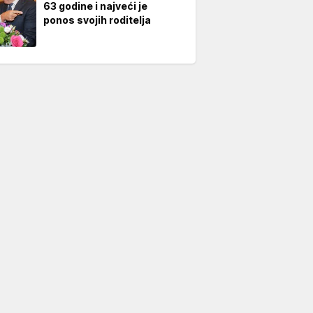
63 godine i najveći je
ponos svojih roditelja