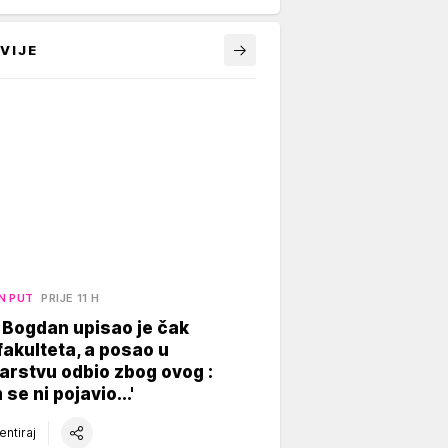
VIJE
N PUT
PRIJE 11 H
 Bogdan upisao je čak
akulteta, a posao u
arstvu odbio zbog ovog :
se ni pojavio...'
ntiraj