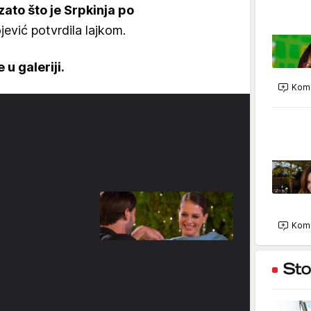
zato što je Srpkinja po
ojević potvrdila lajkom.
 u galeriji.
Kome
Kome