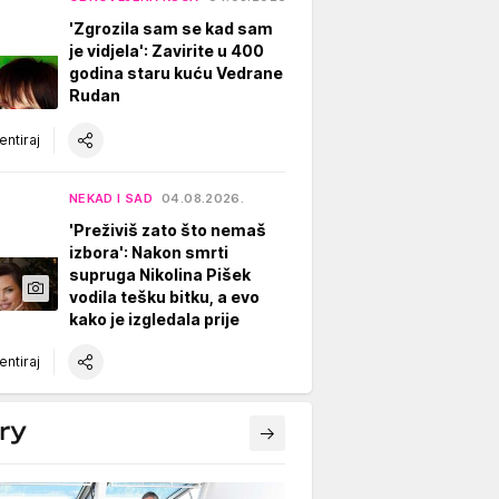
'Zgrozila sam se kad sam
je vidjela': Zavirite u 400
godina staru kuću Vedrane
Rudan
ntiraj
NEKAD I SAD
04.08.2026.
'Preživiš zato što nemaš
izbora': Nakon smrti
supruga Nikolina Pišek
vodila tešku bitku, a evo
kako je izgledala prije
ntiraj