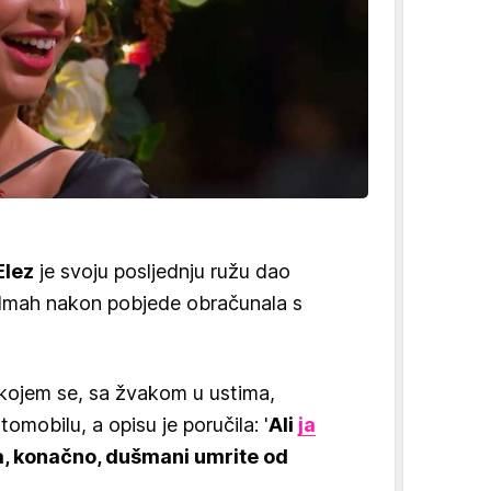
Elez
je svoju posljednju ružu dao
dmah nakon pobjede obračunala s
 kojem se, sa žvakom u ustima,
omobilu, a opisu je poručila: '
Ali
ja
a, konačno, dušmani umrite od