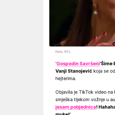
Foto: RTL
'
Gospodin Savršeni
'
Šime 
Vanji Stanojević
koja se o
hejterima.
Objavila je TikTok video na
smješka tijekom vožnje u aut
jesam pobjednica
! Hahah
muke!'.