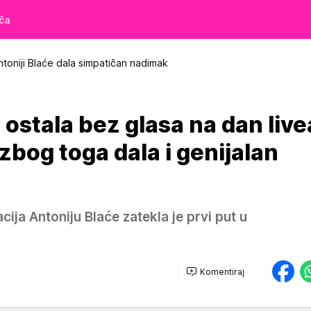
iča
toniji Blaće dala simpatičan nadimak
 ostala bez glasa na dan live
 zbog toga dala i genijalan
ija Antoniju Blaće zatekla je prvi put u
Komentiraj