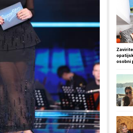
Zavirite
opatijsk
osobni 