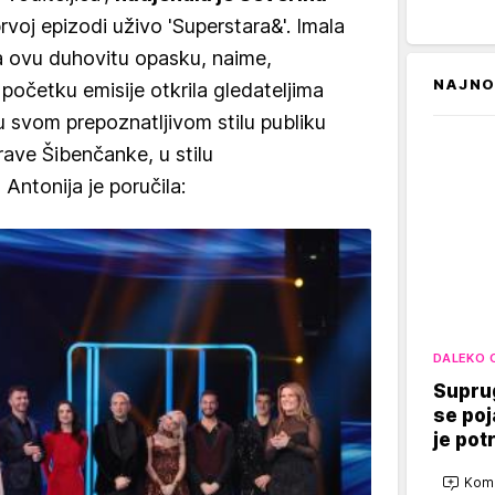
rvoj epizodi uživo 'Superstara&'. Imala
za ovu duhovitu opasku, naime,
NAJNO
početku emisije otkrila gledateljima
 u svom prepoznatljivom stilu publiku
ave Šibenčanke, u stilu
Antonija je poručila:
DALEKO 
Suprug
se poj
je potr
Kome