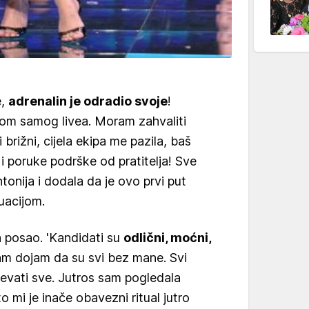
e,
adrenalin je odradio svoje
!
jekom samog livea. Moram zahvaliti
 brižni, cijela ekipa me pazila, baš
 i poruke podrške od pratitelja! Sve
ntonija i dodala da je ovo prvi put
uacijom.
n posao. 'Kandidati su
odlični, moćni,
m dojam da su svi bez mane. Svi
evati sve. Jutros sam pogledala
o mi je inače obavezni ritual jutro