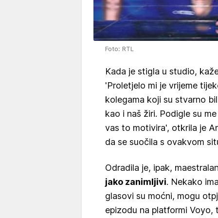
Foto: RTL
Kada je stigla u studio, kaž
'Proletjelo mi je vrijeme ti
kolegama koji su stvarno bili
kao i naš žiri. Podigle su me
vas to motivira', otkrila je A
da se suočila s ovakvom sit
Odradila je, ipak, maestrala
jako zanimljivi
. Nekako ima
glasovi su moćni, mogu otpj
epizodu na platformi Voyo, t