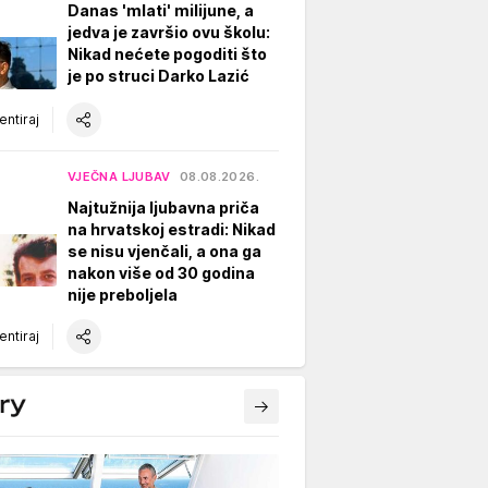
Danas 'mlati' milijune, a
jedva je završio ovu školu:
Nikad nećete pogoditi što
je po struci Darko Lazić
ntiraj
VJEČNA LJUBAV
08.08.2026.
Najtužnija ljubavna priča
na hrvatskoj estradi: Nikad
se nisu vjenčali, a ona ga
nakon više od 30 godina
nije preboljela
ntiraj