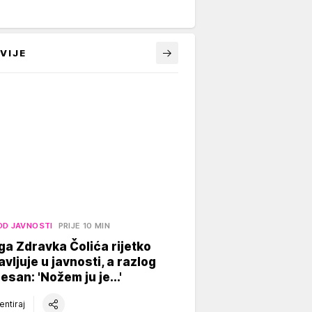
VIJE
OD JAVNOSTI
PRIJE 10 MIN
a Zdravka Čolića rijetko
avljuje u javnosti, a razlog
esan: 'Nožem ju je...'
ntiraj