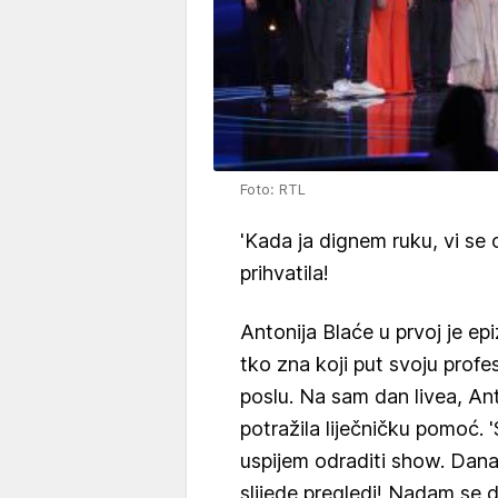
Foto: RTL
'Kada ja dignem ruku, vi se o
prihvatila!
Antonija Blaće u prvoj je ep
tko zna koji put svoju profe
poslu. Na sam dan livea, Ant
potražila liječničku pomoć. '
uspijem odraditi show. Dana
slijede pregledi! Nadam se d