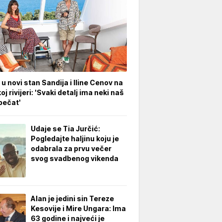
 u novi stan Sandija i Iline Cenov na
oj rivijeri: 'Svaki detalj ima neki naš
pečat'
Udaje se Tia Jurčić:
Pogledajte haljinu koju je
odabrala za prvu večer
svog svadbenog vikenda
Alan je jedini sin Tereze
Kesovije i Mire Ungara: Ima
63 godine i najveći je