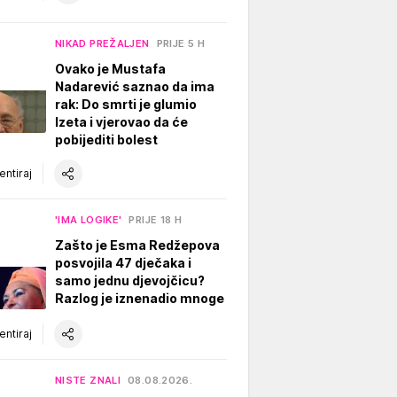
NIKAD PREŽALJEN
PRIJE 5 H
Ovako je Mustafa
Nadarević saznao da ima
rak: Do smrti je glumio
Izeta i vjerovao da će
pobijediti bolest
ntiraj
'IMA LOGIKE'
PRIJE 18 H
Zašto je Esma Redžepova
posvojila 47 dječaka i
samo jednu djevojčicu?
Razlog je iznenadio mnoge
ntiraj
NISTE ZNALI
08.08.2026.