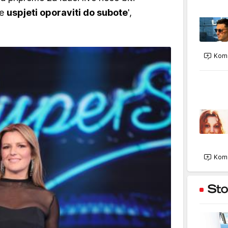
se
uspjeti oporaviti do subote
',
Kome
Kome