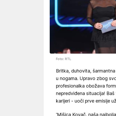
Foto: RTL
Britka, duhovita, šarmantna
u nogama. Upravo zbog svoj
profesionalka obožava form
nepredviđena situacija! Baš 
karijeri - uoči prve emisije u
'Mišica Kovač, naša najbolja 