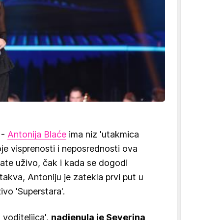
 -
Antonija Blaće
ima niz 'utakmica
e visprenosti i neposrednosti ova
ate uživo, čak i kada se dogodi
takva, Antoniju je zatekla prvi put u
živo 'Superstara'.
voditeljica',
nadjenula je Severina