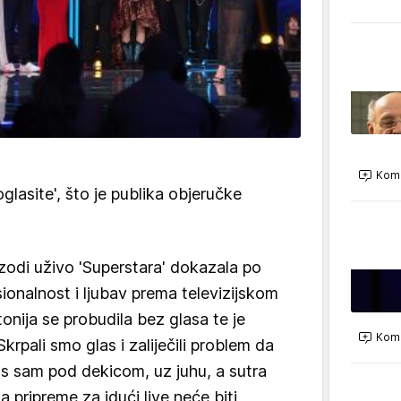
Kome
glasite', što je publika objeručke
izodi uživo 'Superstara' dokazala po
sionalnost i ljubav prema televizijskom
onija se probudila bez glasa te je
Kome
Skrpali smo glas i zaliječili problem da
s sam pod dekicom, uz juhu, a sutra
a pripreme za idući live neće biti