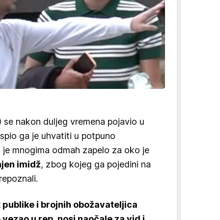
 se nakon duljeg vremena pojavio u
uspio ga je uhvatiti u potpuno
o je mnogima odmah zapelo za oko je
jen imidž
, zbog kojeg ga pojedini na
repoznali.
 publike i brojnih obožavateljica
 vezao u rep, nosi naočale za vid i