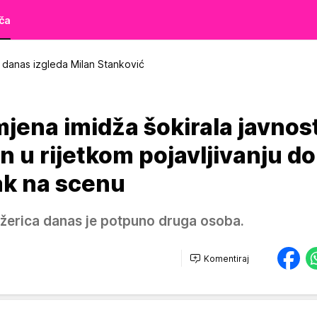
iča
danas izgleda Milan Stanković
jena imidža šokirala javnost
 u rijetkom pojavljivanju do
ak na scenu
jdžerica danas je potpuno druga osoba.
Komentiraj