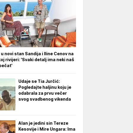
 u novi stan Sandija i Iline Cenov na
oj rivijeri: 'Svaki detalj ima neki naš
pečat'
Udaje se Tia Jurčić:
Pogledajte haljinu koju je
odabrala za prvu večer
svog svadbenog vikenda
Alan je jedini sin Tereze
Kesovije i Mire Ungara: Ima