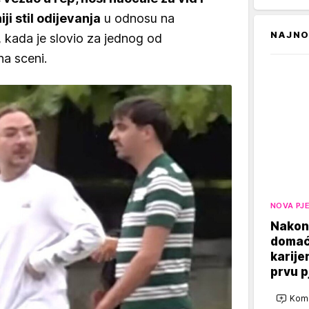
i stil odijevanja
u odnosu na
NAJNO
, kada je slovio za jednog od
na sceni.
NOVA PJ
Nakon
domaći
karije
prvu 
Kome