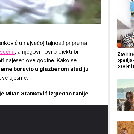
anković u najvećoj tajnosti priprema
 scenu
, a njegovi novi projekti bi
Zavirite
ati najesen ove godine. Kako se
opatijsk
osobni 
ijeme boravio u glazbenom studiju
nove pjesme.
je Milan Stanković izgledao ranije.