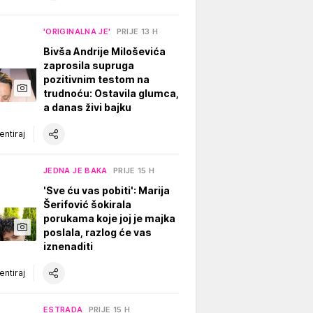
'ORIGINALNA JE'
PRIJE 13 H
Bivša Andrije Miloševića
zaprosila supruga
pozitivnim testom na
trudnoću: Ostavila glumca,
a danas živi bajku
ntiraj
JEDNA JE BAKA
PRIJE 15 H
'Sve ću vas pobiti': Marija
Šerifović šokirala
porukama koje joj je majka
poslala, razlog će vas
iznenaditi
ntiraj
ESTRADA
PRIJE 15 H