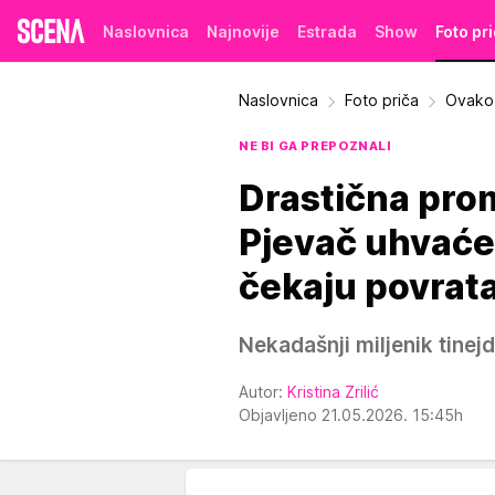
Naslovnica
Najnovije
Estrada
Show
Foto pr
Naslovnica
Foto priča
Ovako 
NE BI GA PREPOZNALI
Drastična prom
Pjevač uhvaćen
čekaju povrat
Nekadašnji miljenik tine
Autor:
Kristina Zrilić
Objavljeno 21.05.2026. 15:45h