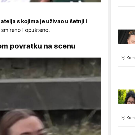
atelja s kojima je uživao u šetnji i
a smireno i opušteno.
vom povratku na scenu
Kome
Kome