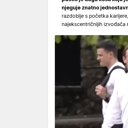
njeguje znatno jednostavnij
razdoblje s početka karijere
najekscentričnijih izvođača 