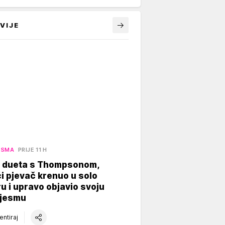
VIJE
ESMA
PRIJE 11 H
 dueta s Thompsonom,
 pjevač krenuo u solo
ru i upravo objavio svoju
pjesmu
ntiraj