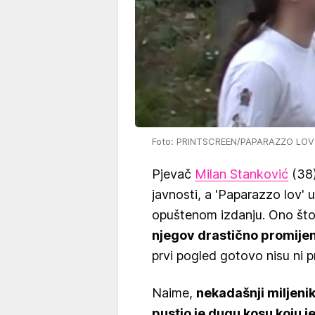
Foto: PRINTSCREEN/PAPARAZZO LOV
Pjevač
Milan Stanković
(38)
javnosti, a 'Paparazzo lov' 
opuštenom izdanju. Ono št
njegov drastično promijen
prvi pogled gotovo nisu ni p
Naime,
nekadašnji miljenik
pustio je dugu kosu koju je