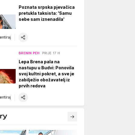
Poznata srpska pjevačica
pretukla taksista: 'Samu
sebe sam iznenadila'
ntiraj
BRENIN PEH
PRIJE 17 H
Lepa Brena pala na
nastupu u Budvi: Ponovila
svoj kultni pokret, a sve je
zabilježio obožavatelj iz
prvih redova
ntiraj