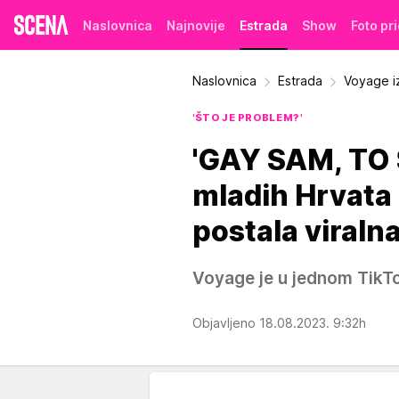
Naslovnica
Najnovije
Estrada
Show
Foto pr
Naslovnica
Estrada
Voyage iz
'ŠTO JE PROBLEM?'
'GAY SAM, TO 
mladih Hrvata
postala viraln
Voyage je u jednom TikTo
Objavljeno 18.08.2023. 9:32h