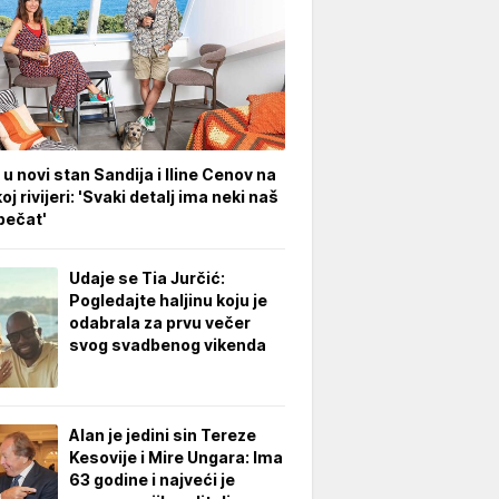
 u novi stan Sandija i Iline Cenov na
oj rivijeri: 'Svaki detalj ima neki naš
pečat'
Udaje se Tia Jurčić:
Pogledajte haljinu koju je
odabrala za prvu večer
svog svadbenog vikenda
Alan je jedini sin Tereze
Kesovije i Mire Ungara: Ima
63 godine i najveći je