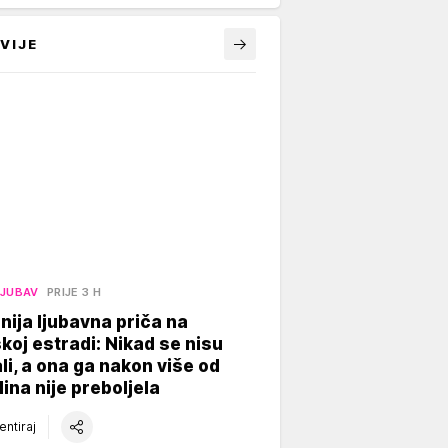
VIJE
LJUBAV
PRIJE 3 H
nija ljubavna priča na
koj estradi: Nikad se nisu
li, a ona ga nakon više od
ina nije preboljela
ntiraj