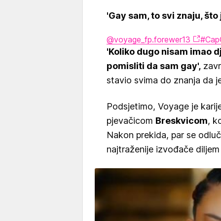
'Gay sam, to svi znaju, što
@voyage_fp.forewer13
#Cap
'Koliko dugo nisam imao d
pomisliti da sam gay',
završ
stavio svima do znanja da je 
Podsjetimo, Voyage je karij
pjevačicom
Breskvicom
, k
Nakon prekida, par se odluč
najtraženije izvođače diljem 