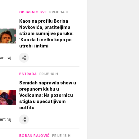
OBJASNIO SVE
PRIJE 14 H
Kaos na profilu Borisa
Novkovića, pratiteljima
stizale sumnjive poruke:
'Kao da ti netko kopa po
utrobi i intimi'
ntiraj
ESTRADA
PRIJE 16 H
Senidah napravila show u
prepunom klubu u
Vodicama: Na pozornicu
stigla u upečatljivom
outfitu
ntiraj
BOBAN RAJOVIĆ
PRIJE 18 H