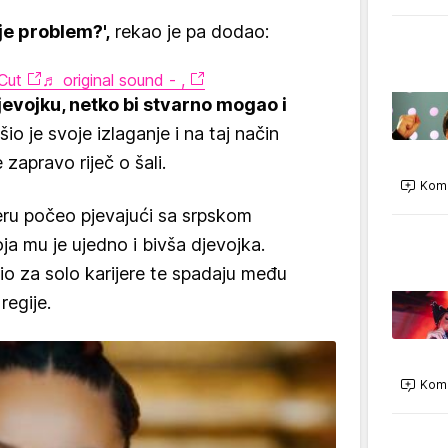
 je problem?',
rekao je pa dodao:
Cut
♬ original sound - ,
jevojku, netko bi stvarno mogao i
io je svoje izlaganje i na taj način
zapravo riječ o šali.
Kome
eru počeo pjevajući sa srpskom
oja mu je ujedno i bivša djevojka.
io za solo karijere te spadaju među
regije.
Kome