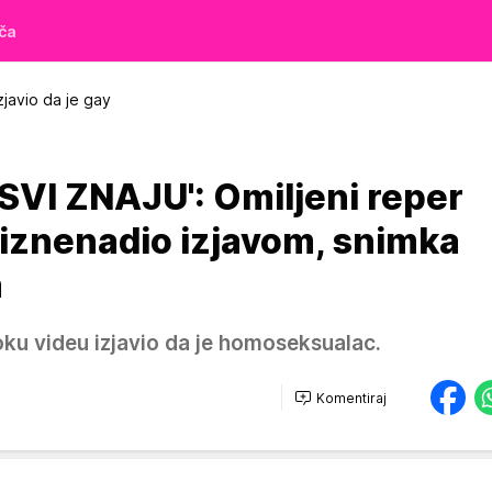
iča
javio da je gay
SVI ZNAJU': Omiljeni reper
 iznenadio izjavom, snimka
a
ku videu izjavio da je homoseksualac.
Komentiraj