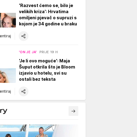
'Razvest ćemo se, bilo je
velikih kriza': Hrvatima
omiljeni pjevač o supruzi s
kojom je 34 godine u braku
ntiraj
'ON JE JA'
PRIJE 19 H
'Je li ovo moguće': Maja
Šuput otkrila što je Bloom
izjavio u hotelu, svi su
ostali bez teksta
ntiraj