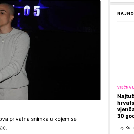
NAJNO
VJEČNA 
Najtuž
hrvats
vjenča
30 god
ova privatna snimka u kojem se
ac.
Kome