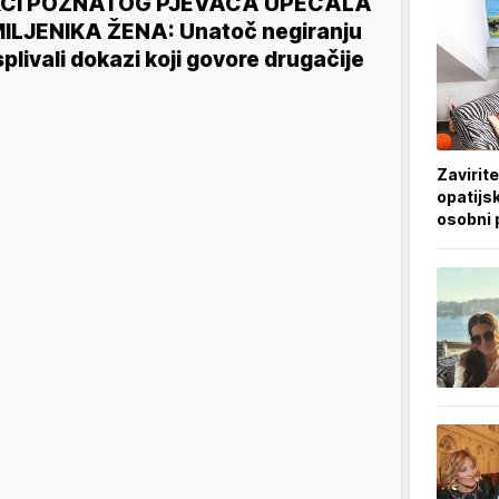
KĆI POZNATOG PJEVAČA UPECALA
ILJENIKA ŽENA: Unatoč negiranju
splivali dokazi koji govore drugačije
Zavirite
opatijsk
osobni 