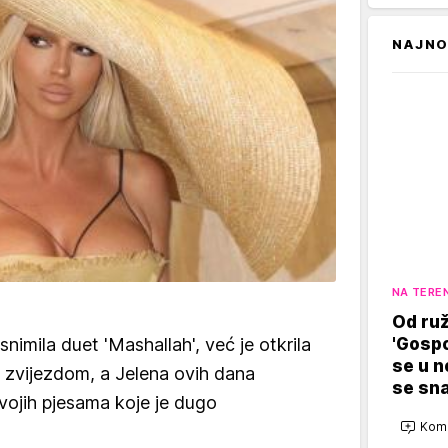
NAJNO
NA TERE
Od ruž
'Gosp
 snimila duet 'Mashallah', već je otkrila
se u n
p zvijezdom, a Jelena ovih dana
se sn
 svojih pjesama koje je dugo
Kome