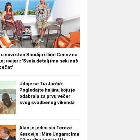
 u novi stan Sandija i Iline Cenov na
oj rivijeri: 'Svaki detalj ima neki naš
pečat'
Udaje se Tia Jurčić:
Pogledajte haljinu koju je
odabrala za prvu večer
svog svadbenog vikenda
Alan je jedini sin Tereze
Kesovije i Mire Ungara: Ima