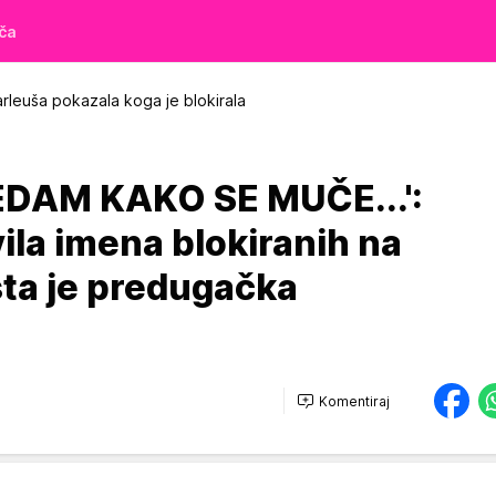
iča
rleuša pokazala koga je blokirala
DAM KAKO SE MUČE...':
ila imena blokiranih na
sta je predugačka
Komentiraj