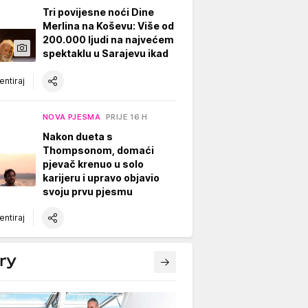
Tri povijesne noći Dine
Merlina na Koševu: Više od
200.000 ljudi na najvećem
spektaklu u Sarajevu ikad
ntiraj
NOVA PJESMA
PRIJE 16 H
Nakon dueta s
Thompsonom, domaći
pjevač krenuo u solo
karijeru i upravo objavio
svoju prvu pjesmu
ntiraj