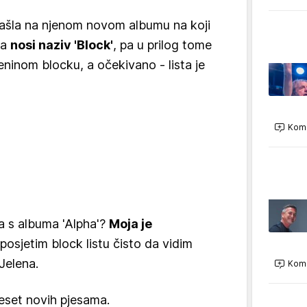
ašla na njenom novom albumu na koji
na
nosi naziv 'Block'
, pa u prilog tome
eninom blocku, a očekivano - lista je
Kome
ma s albuma 'Alpha'?
Moja je
osjetim block listu čisto da vidim
 Jelena.
Kome
eset novih pjesama.