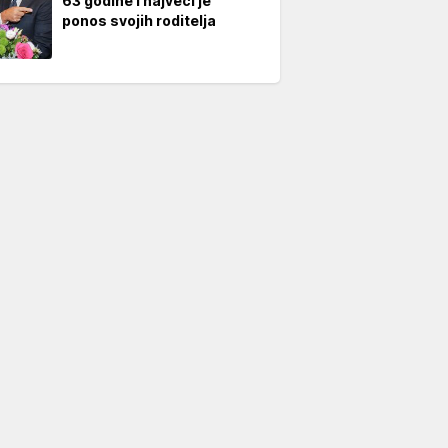
63 godine i najveći je
ponos svojih roditelja