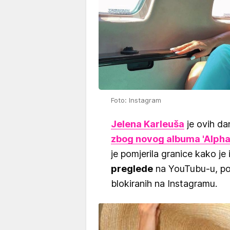
Foto: Instagram
Jelena Karleuša
je ovih dan
zbog novog albuma 'Alpha
je pomjerila granice kako je 
preglede
na YouTubu-u, poka
blokiranih na Instagramu.