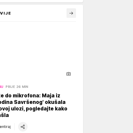
VIJE
NU
PRIJE 26 MIN
e do mikrofona: Maja iz
odina Savršenog' okušala
ovoj ulozi, pogledajte kako
ašla
ntiraj