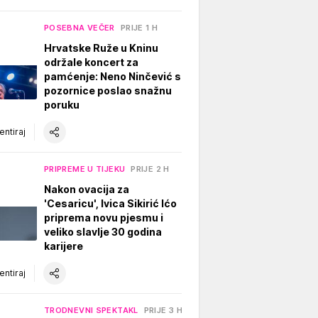
POSEBNA VEČER
PRIJE 1 H
Hrvatske Ruže u Kninu
održale koncert za
pamćenje: Neno Ninčević s
pozornice poslao snažnu
poruku
ntiraj
PRIPREME U TIJEKU
PRIJE 2 H
Nakon ovacija za
'Cesaricu', Ivica Sikirić Ićo
priprema novu pjesmu i
veliko slavlje 30 godina
karijere
ntiraj
TRODNEVNI SPEKTAKL
PRIJE 3 H