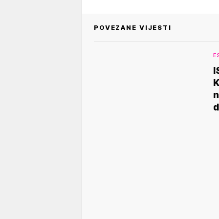
POVEZANE VIJESTI
E
I
K
n
d