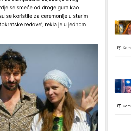
Ovdje se smeće od droge gura kao
su se koristile za ceremonije u starim
stokratske redove', rekla je u jednom
Kome
Kome