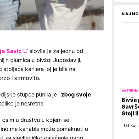
NAJNO
ja Savić
slovila je za jednu od
lnijih glumica u bivšoj Jugoslaviji.
toljeća karijera joj je bila na
rzo i strmovito.
VATRENA
ijske stupce punila je i
zbog svoje
Bivša
 koliko je nesretna.
Savrš
Stoji l
, osim u društvu u kojem se
Kome
dino me kanabis može pomaknuti u
ri za slavljeničko osjećanje ovog