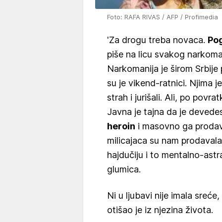
Foto: RAFA RIVAS / AFP / Profimedia
'Za drogu treba novaca.
Pog
piše na licu svakog narkomana,
Narkomanija je širom Srbije p
su je vikend-ratnici. Njima 
strah i jurišali. Ali, po povra
Javna je tajna da je devede
heroin
i masovno ga prodava
milicajaca su nam prodaval
hajdučiju i to mentalno-astra
glumica.
Ni u ljubavi nije imala sreće
otišao je iz njezina života.