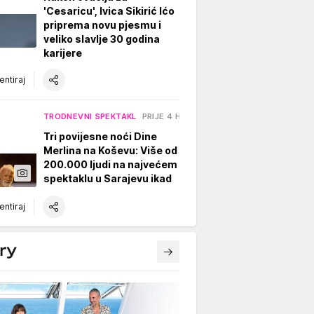
'Cesaricu', Ivica Sikirić Ićo
priprema novu pjesmu i
veliko slavlje 30 godina
karijere
ntiraj
TRODNEVNI SPEKTAKL
PRIJE 4 H
Tri povijesne noći Dine
Merlina na Koševu: Više od
200.000 ljudi na najvećem
spektaklu u Sarajevu ikad
ntiraj