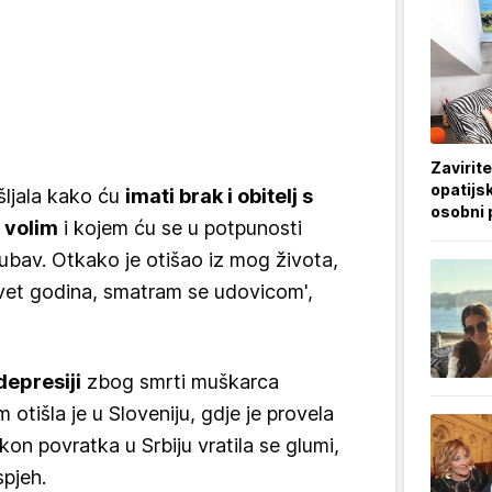
Zavirite
opatijsk
šljala kako ću
imati brak i obitelj s
osobni 
 volim
i kojem ću se u potpunosti
ljubav. Otkako je otišao iz mog života,
evet godina, smatram se udovicom',
 depresiji
zbog smrti muškarca
 otišla je u Sloveniju, gdje je provela
kon povratka u Srbiju vratila se glumi,
spjeh.