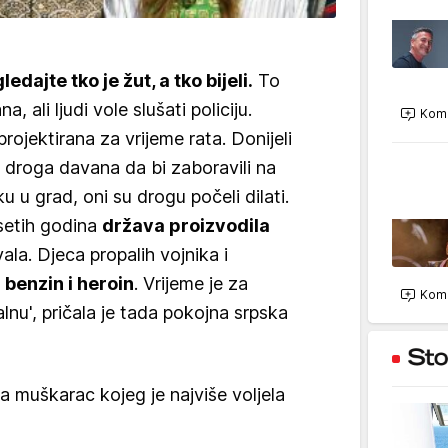
ledajte tko je žut, a tko bijeli.
To
 ali ljudi vole slušati policiju.
Kome
rojektirana za vrijeme rata. Donijeli
je droga davana da bi zaboravili na
tku u grad, oni su drogu počeli dilati.
setih godina
država proizvodila
la. Djeca propalih vojnika i
a
benzin i heroin
. Vrijeme je za
Kome
lnu', pričala je tada pokojna srpska
, a muškarac kojeg je najviše voljela