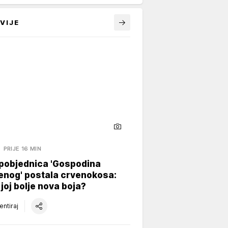
VIJE
PRIJE 16 MIN
 pobjednica 'Gospodina
enog' postala crvenokosa:
i joj bolje nova boja?
ntiraj