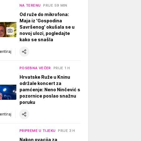
NA TERENU
PRIJE 59 MIN
Od ruže do mikrofona:
Maja iz 'Gospodina
Savršenog' okušala se u
novoj ulozi, pogledajte
kako se snašla
ntiraj
POSEBNA VEČER
PRIJE 1 H
Hrvatske Ruže u Kninu
održale koncert za
pamćenje: Neno Ninčević s
pozornice poslao snažnu
poruku
ntiraj
PRIPREME U TIJEKU
PRIJE 3 H
Nakon ovacija za