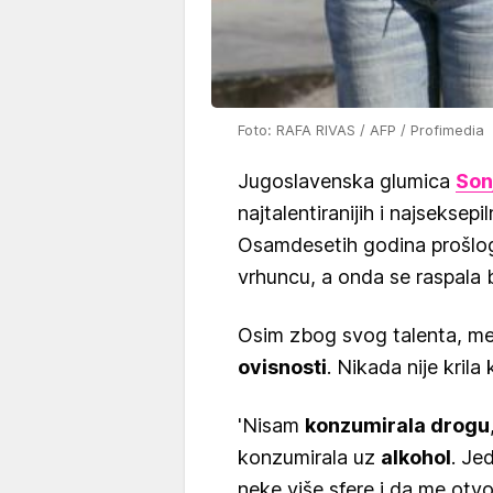
Foto: RAFA RIVAS / AFP / Profimedia
Jugoslavenska glumica
Son
najtalentiranijih i najseksepi
Osamdesetih godina prošlog s
vrhuncu, a onda se raspala b
Osim zbog svog talenta, med
ovisnosti
. Nikada nije krila
'Nisam
konzumirala drogu
konzumirala uz
alkohol
. Je
neke više sfere i da me otvo