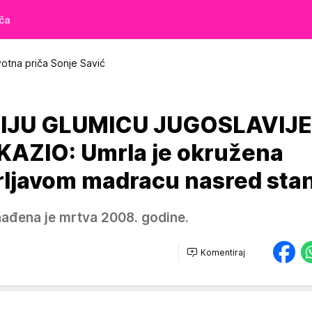
iča
otna priča Sonje Savić
NIJU GLUMICU JUGOSLAVIJE
AZIO: Umrla je okružena
rljavom madracu nasred sta
nađena je mrtva 2008. godine.
Komentiraj