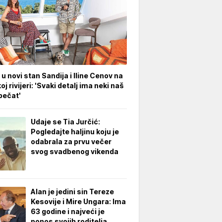
 u novi stan Sandija i Iline Cenov na
oj rivijeri: 'Svaki detalj ima neki naš
pečat'
Udaje se Tia Jurčić:
Pogledajte haljinu koju je
odabrala za prvu večer
svog svadbenog vikenda
Alan je jedini sin Tereze
Kesovije i Mire Ungara: Ima
63 godine i najveći je
ponos svojih roditelja