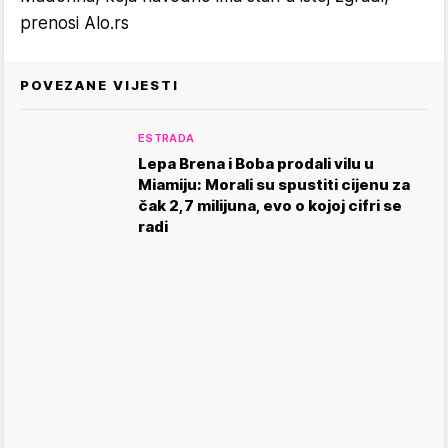
prenosi Alo.rs
POVEZANE VIJESTI
ESTRADA
Lepa Brena i Boba prodali vilu u
Miamiju: Morali su spustiti cijenu za
čak 2,7 milijuna, evo o kojoj cifri se
radi