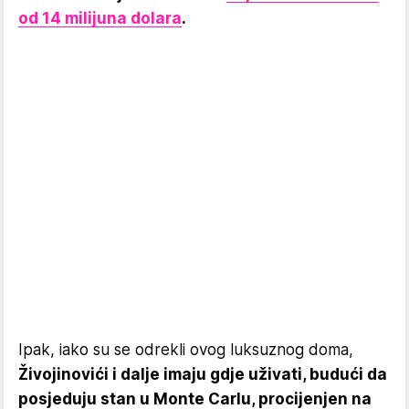
od 14 milijuna dolara
.
Ipak, iako su se odrekli ovog luksuznog doma,
Živojinovići i dalje imaju gdje uživati, budući da
posjeduju stan u Monte Carlu, procijenjen na