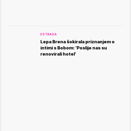
ESTRADA
Lepa Brena šokirala priznanjem o
intimi s Bobom: 'Poslije nas su
renovirali hotel'