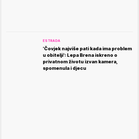
ESTRADA
'Čovjek najviše pati kada ima problem
u obitelji': Lepa Brena iskreno o
privatnom životu izvan kamera,
spomenula i djecu