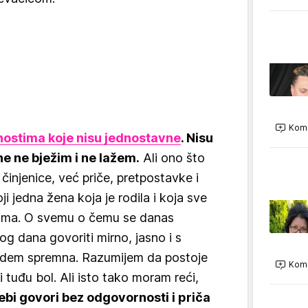
Kome
nostima koje nisu jednostavne
. Nisu
tine ne bježim i ne lažem.
Ali ono što
činjenice, već priče, pretpostavke i
toji jedna žena koja je rodila i koja sve
eđima. O svemu o čemu se danas
og dana govoriti mirno, jasno i s
udem spremna. Razumijem da postoje
Kome
tuđu bol. Ali isto tako moram reći,
tebi govori bez odgovornosti i priča