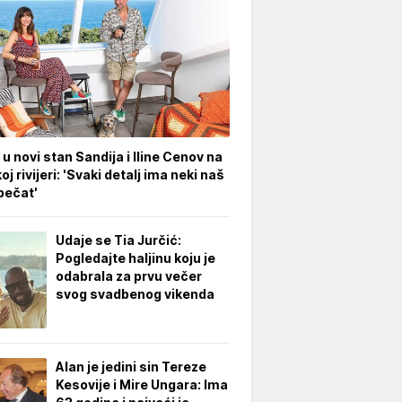
 u novi stan Sandija i Iline Cenov na
oj rivijeri: 'Svaki detalj ima neki naš
pečat'
Udaje se Tia Jurčić:
Pogledajte haljinu koju je
odabrala za prvu večer
svog svadbenog vikenda
Alan je jedini sin Tereze
Kesovije i Mire Ungara: Ima