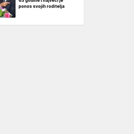
63 godine i najveći je
ponos svojih roditelja