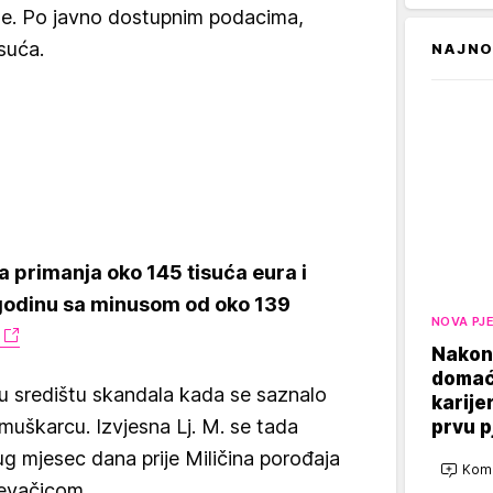
ne. Po javno dostupnim podacima,
isuća.
NAJNO
 primanja oko 145 tisuća eura i
 godinu sa minusom od oko 139
NOVA PJ
Nakon
domaći
 u središtu skandala kada se saznalo
karije
muškarcu. Izvjesna Lj. M. se tada
prvu 
prug mjesec dana prije Miličina porođaja
Kome
jevačicom.