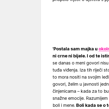
'Postala sam majka u
okol
ni crne ni bijele. I od te is
se danas o meni govori nisu 
tuđa viđenja. Iza tih riječi s
to mora nositi na svojim l
govori, želim u javnosti jedn
činjenicama – kada za to b
snažne emocije. Razumijem i 
boli i mene.
Boli kada se o 