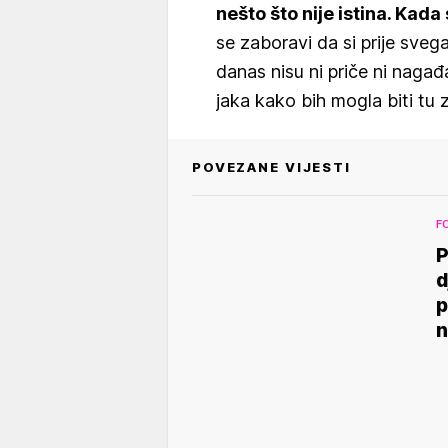
nešto što nije istina. Kada
se zaboravi da si prije sveg
danas nisu ni priče ni naga
jaka kako bih mogla biti tu z
POVEZANE VIJESTI
F
P
d
p
n