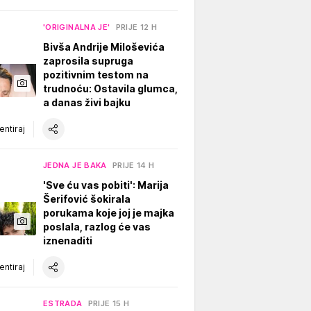
'ORIGINALNA JE'
PRIJE 12 H
Bivša Andrije Miloševića
zaprosila supruga
pozitivnim testom na
trudnoću: Ostavila glumca,
a danas živi bajku
ntiraj
JEDNA JE BAKA
PRIJE 14 H
'Sve ću vas pobiti': Marija
Šerifović šokirala
porukama koje joj je majka
poslala, razlog će vas
iznenaditi
ntiraj
ESTRADA
PRIJE 15 H