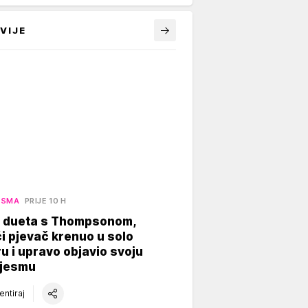
VIJE
ESMA
PRIJE 10 H
 dueta s Thompsonom,
 pjevač krenuo u solo
ru i upravo objavio svoju
pjesmu
ntiraj