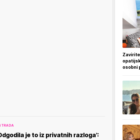
Zavirite
opatijsk
osobni 
STRADA
Odgodila je to iz privatnih razloga':