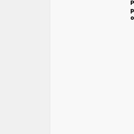
P
p
o