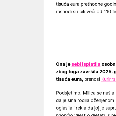
tisuća eura prethodne godi
rashodi su bili veći od 110 t
Ona je
sebi isplatila
osobna
zbog toga završila 2025.
tisuća eura,
prenosi
Kurir.rs
Podsjetimo, Milica se našla
da je sina rodila oženjenom 
oglasila i rekla da joj je su
priopćio vijest o djetetu s p