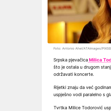
Foto: Antonio Ahel/ATAImages/PIXSE
Srpska pjevačica
Milica To
što je ostala u drugom stan
održavati koncerte.
Rijetki znaju da već godinam
uspješno vodi paralelno s g
Tvrtka Milice Todorović uspj