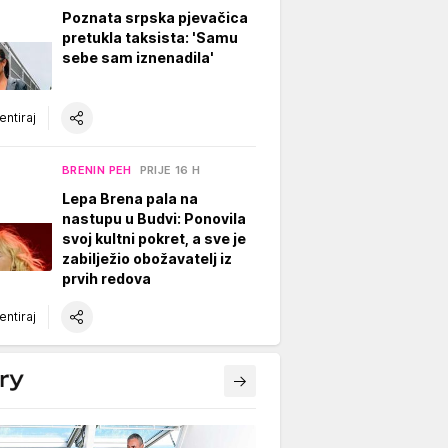
Poznata srpska pjevačica
pretukla taksista: 'Samu
sebe sam iznenadila'
ntiraj
BRENIN PEH
PRIJE 16 H
Lepa Brena pala na
nastupu u Budvi: Ponovila
svoj kultni pokret, a sve je
zabilježio obožavatelj iz
prvih redova
ntiraj