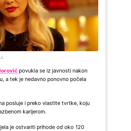
LL
dorović
povukla se iz javnosti nakon
ju, a tek je nedavno ponovno počela
a posluje i preko vlastite tvrtke, koju
lazbenom karijerom.
ela je ostvariti prihode od oko 120