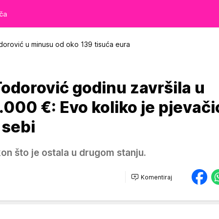
iča
dorović u minusu od oko 139 tisuća eura
Todorović godinu završila u
000 €: Evo koliko je pjevači
 sebi
kon što je ostala u drugom stanju.
Komentiraj