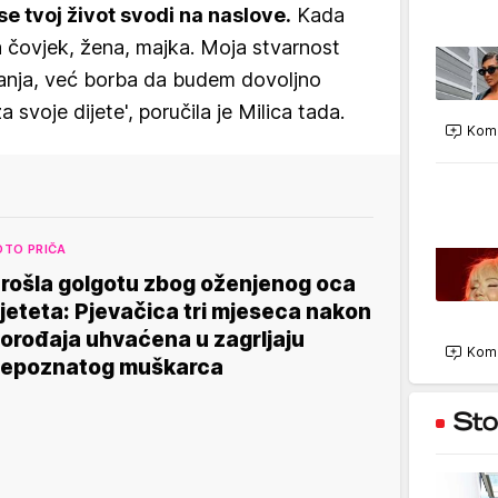
 se tvoj život svodi na naslove.
Kada
a čovjek, žena, majka. Moja stvarnost
đanja, već borba da budem dovoljno
a svoje dijete', poručila je Milica tada.
Kome
OTO PRIČA
rošla golgotu zbog oženjenog oca
jeteta: Pjevačica tri mjeseca nakon
orođaja uhvaćena u zagrljaju
Kome
epoznatog muškarca