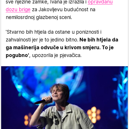
sve njezine zamke, Ivana je izrazila i
opravdanu
dozu brige
za Jakovljevu budućnost na
nemilosrdnoj glazbenoj sceni.
'Stvarno bih htjela da ostane u poniznosti i
zahvalnosti jer je to jedino bitno.
Ne bih htjela da
ga mašinerija odvuče u krivom smjeru. To je
pogubno'
, upozorila je pjevačica.