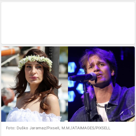
Foto: Duško Jaramaz/Pixsell, M.M./ATAIMAGES/PIXSELL