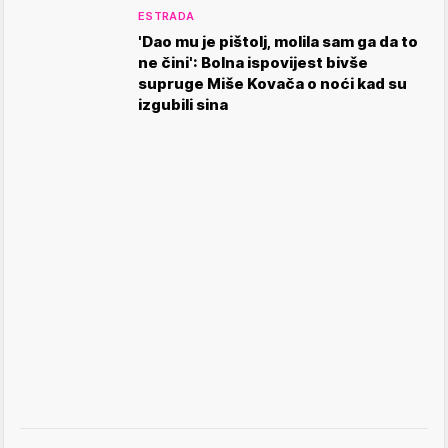
ESTRADA
'Dao mu je pištolj, molila sam ga da to
ne čini': Bolna ispovijest bivše
supruge Miše Kovača o noći kad su
izgubili sina