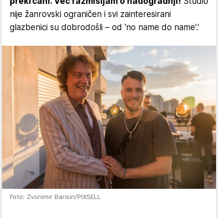
prekrcani. Već razmišljam o nadogradnji!
Studio
nije žanrovski ograničen i svi zainteresirani
glazbenici su dobrodošli – od 'no name do name'.'
Foto: Zvonimir Barisin/PIXSELL