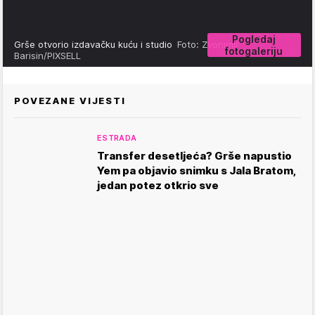
Pogledaj
Grše otvorio izdavačku kuću i studio
Foto: Zvonimir
fotogaleriju
Barisin/PIXSELL
POVEZANE VIJESTI
ESTRADA
Transfer desetljeća? Grše napustio
Yem pa objavio snimku s Jala Bratom,
jedan potez otkrio sve