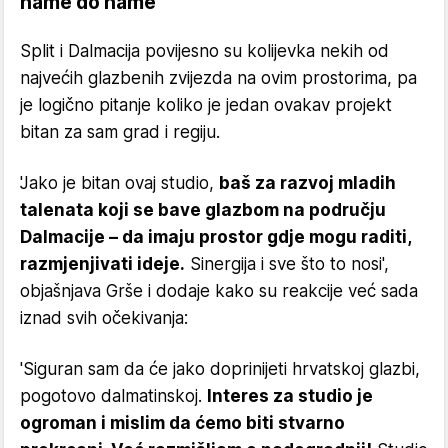
name do name'
Split i Dalmacija povijesno su kolijevka nekih od
najvećih glazbenih zvijezda na ovim prostorima, pa
je logično pitanje koliko je jedan ovakav projekt
bitan za sam grad i regiju.
'Jako je bitan ovaj studio,
baš za razvoj mladih
talenata koji se bave glazbom na području
Dalmacije – da imaju prostor gdje mogu raditi,
razmjenjivati ideje.
Sinergija i sve što to nosi',
objašnjava Grše i dodaje kako su reakcije već sada
iznad svih očekivanja:
'Siguran sam da će jako doprinijeti hrvatskoj glazbi,
pogotovo dalmatinskoj.
Interes za studio je
ogroman i mislim da ćemo biti stvarno