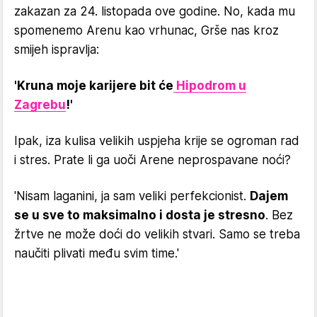
zakazan za 24. listopada ove godine. No, kada mu
spomenemo Arenu kao vrhunac, Grše nas kroz
smijeh ispravlja:
'Kruna moje karijere bit će
Hipodrom u
Zagrebu
!'
Ipak, iza kulisa velikih uspjeha krije se ogroman rad
i stres. Prate li ga uoči Arene neprospavane noći?
'Nisam laganini, ja sam veliki perfekcionist.
Dajem
se u sve to maksimalno i dosta je stresno
. Bez
žrtve ne može doći do velikih stvari. Samo se treba
naučiti plivati među svim time.'