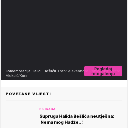
Pogledaj
Komemoracija Halidu Bešliću
Foto: Aleksandar Panić/Kurir, Petar
fotogaleriju
Aleksić/Kurir
POVEZANE VIJESTI
ESTRADA
Supruga Halida Bešlića neutješna:
'Nema mog Hadže...'