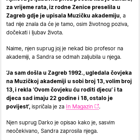
za vrijeme rata, iz rodne Zenice preselila u
Zagreb gdje je upisala Muzičku akademiju
, a
tad nije znala da će je tamo, osim životnog poziva,
dočekati i ljubav života.
Naime, njen suprug joj je nekad bio profesor na
akademiji, a Sandra se odmah zaljubila u njega.
‘Ja sam došla u Zagreb 1992., ugledala čovjeka
na Muzičkoj akademiji u sobi broj 13, volim broj
13, i rekla ‘Ovom čovjeku ću roditi djecu’ i ta
djeca sad imaju 22 godine i 18, ostalo je
povijest’,
ispričala je za
In Magazin
.
Njen suprug Darko je opisao kako je, sasvim
neočekivano, Sandra zaprosila njega.