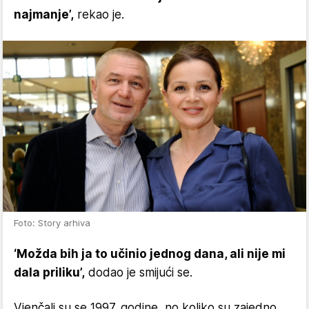
najmanje’,
rekao je.
Foto: Story arhiva
‘Možda bih ja to učinio jednog dana, ali nije mi
dala priliku’,
dodao je smijući se.
Vjenčali su se 1997. godine, no koliko su zajedno