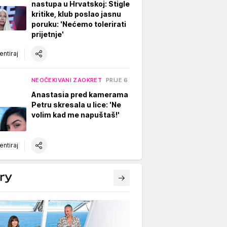
nastupa u Hrvatskoj: Stigle
kritike, klub poslao jasnu
poruku: 'Nećemo tolerirati
prijetnje'
ntiraj
NEOČEKIVANI ZAOKRET
PRIJE 6 H
Anastasia pred kamerama
Petru skresala u lice: 'Ne
volim kad me napuštaš!'
ntiraj