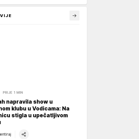
VIJE
A
PRIJE 1 MIN
ah napravila show u
nom klubu u Vodicama: Na
icu stigla u upečatljivom
u
ntiraj