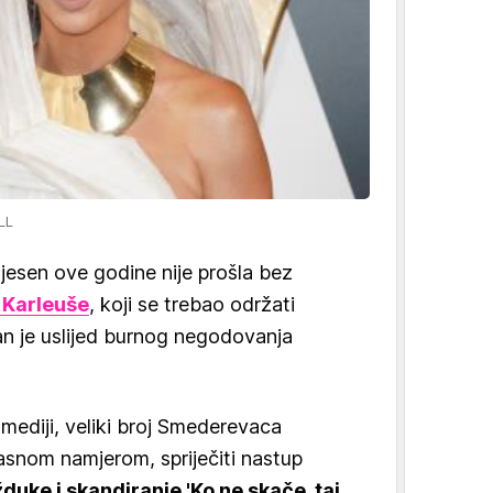
LL
esen ove godine nije prošla bez
 Karleuše
, koji se trebao održati
n je uslijed burnog negodovanja
mediji, veliki broj Smederevaca
asnom namjerom, spriječiti nastup
duke i skandiranje 'Ko ne skače, taj