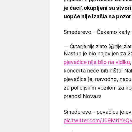
je ćaci', okupljeni su stvo
uopće nije izašla na pozor
Smederevo - Čekamo karly
— Ćutanje nije zlato (@nije_zla
Nastup je bio najavljen za 2
pjevačice nije bilo na vidiku
koncerta neće biti ništa. Na
pjevačica je, navodno, napust
za policijskim vozilom za koj
prenosi Nova.rs
Smederevo - pevačicu je evak
pic.twitter.com/J09MtIYeQ