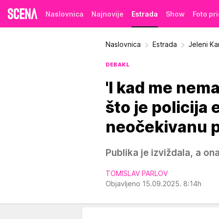
Naslovnica
Najnovije
Estrada
Show
Foto pr
Naslovnica
Estrada
Jeleni K
DEBAKL
'I kad me nema.
što je policija
neočekivanu 
Publika je izviždala, a ona
TOMISLAV PARLOV
Objavljeno 15.09.2025. 8:14h