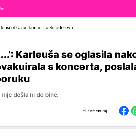
iča
arleuši otkazan koncert u Smederevu
..': Karleuša se oglasila nak
 evakuirala s koncerta, poslal
poruku
 nije došla ni do bine.
Komentiraj