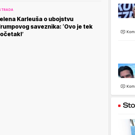
STRADA
elena Karleuša o ubojstvu
rumpovog saveznika: ‘Ovo je tek
Kome
očetak!’
Kome