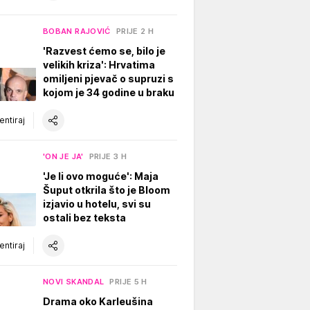
BOBAN RAJOVIĆ
PRIJE 2 H
'Razvest ćemo se, bilo je
velikih kriza': Hrvatima
omiljeni pjevač o supruzi s
kojom je 34 godine u braku
ntiraj
'ON JE JA'
PRIJE 3 H
'Je li ovo moguće': Maja
Šuput otkrila što je Bloom
izjavio u hotelu, svi su
ostali bez teksta
ntiraj
NOVI SKANDAL
PRIJE 5 H
Drama oko Karleušina