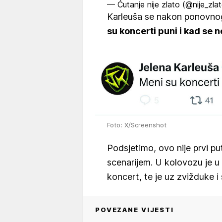
— Ćutanje nije zlato (@nije_zla
Karleuša se nakon ponovnog 
su koncerti puni i kad se n
Foto: X/Screenshot
Podsjetimo, ovo nije prvi p
scenarijem. U kolovozu je u
koncert, te je uz zvižduke i 
POVEZANE VIJESTI