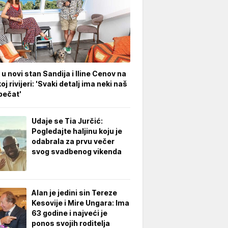
 u novi stan Sandija i Iline Cenov na
oj rivijeri: 'Svaki detalj ima neki naš
pečat'
Udaje se Tia Jurčić:
Pogledajte haljinu koju je
odabrala za prvu večer
svog svadbenog vikenda
Alan je jedini sin Tereze
Kesovije i Mire Ungara: Ima
63 godine i najveći je
ponos svojih roditelja