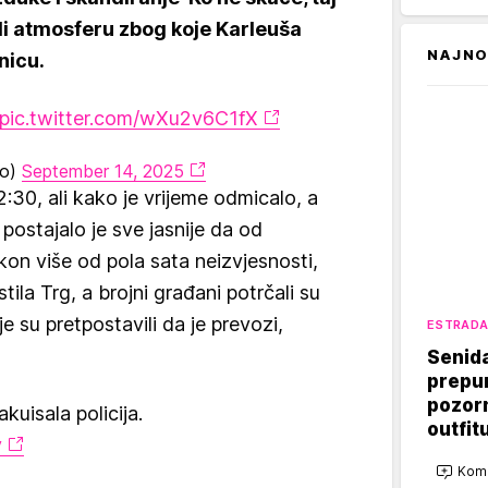
rili atmosferu zbog koje Karleuša
NAJNO
nicu.
pic.twitter.com/wXu2v6C1fX
to)
September 14, 2025
2:30, ali kako je vrijeme odmicalo, a
, postajalo je sve jasnije da od
kon više od pola sata neizvjesnosti,
ila Trg, a brojni građani potrčali su
e su pretpostavili da je prevozi,
ESTRAD
Senid
prepu
pozorn
uisala policija.
outfit
v
Kome