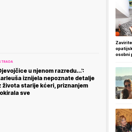
Zavirite
opatijsk
osobni 
STRADA
Djevojčice u njenom razredu...':
arleuša iznijela nepoznate detalje
z života starije kćeri, priznanjem
okirala sve