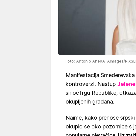
Foto: Antonio Ahel/ATAImages/PIXSE
Manifestacija Smederevska j
kontroverzi, Nastup
Jelene
sinoćTrgu Republike, otkaza
okupljenih građana.
Naime, kako prenose srpski 
okupio se oko pozornice s j
popularne pjevačice.
Uz zviž