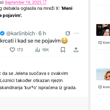
to)
September 14, 2025
debakla oglasila na mreži X: '
Meni
e pojavim'.
Kome
ut da se Jelena suočava s ovakvim
 Loznici također otkazan njezin
skandiranja 'kur*o' ispraćena iz grada.
Kome