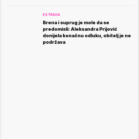
ESTRADA
Brena i suprug je mole da se
predomisli: Aleksandra Prijović
donijela konačnu odluku, obitelj je ne
podržava