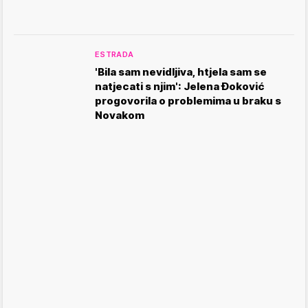
ESTRADA
'Bila sam nevidljiva, htjela sam se
natjecati s njim': Jelena Đoković
progovorila o problemima u braku s
Novakom