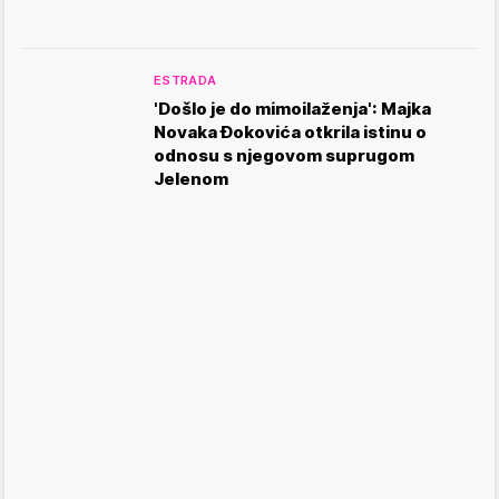
ESTRADA
'Došlo je do mimoilaženja': Majka
Novaka Đokovića otkrila istinu o
odnosu s njegovom suprugom
Jelenom