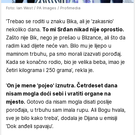
Foto: Ian West / PA Images / Profimedia
'Trebao se roditi u znaku Bika, ali je 'zakasnio'
nekoliko dana.
To mi Srđan nikad nije oprostio.
Zašto nije Bik, nego je prešao u Blizance, ali što da
radim kad dijete neće van. Bilo mu je lijepo u
maminom trbuhu, pa smo morali izazvati porođaj.
Kada se konačno rodio, bio je velika beba, imao je
četiri kilograma i 250 grama', rekla je.
'
On je mene 'pojeo' iznutra. Četrdeset dana
nisam mogla doći sebi i vratiti organe na
mjesto.
Gotovo da nisam mogla disati poslije
porođaja, u trbuhu sam imala rupu. Ali Bogu hvala,
sve je bilo kako treba', dodala je Dijana u emisiji
'Dok anđeli spavaju'.