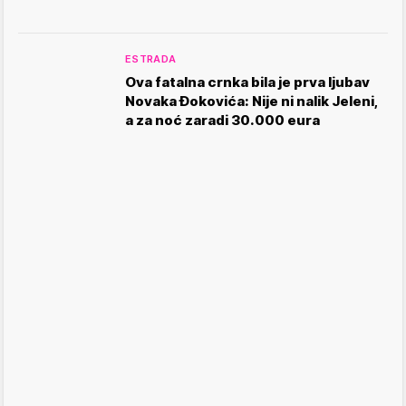
ESTRADA
Ova fatalna crnka bila je prva ljubav
Novaka Đokovića: Nije ni nalik Jeleni,
a za noć zaradi 30.000 eura