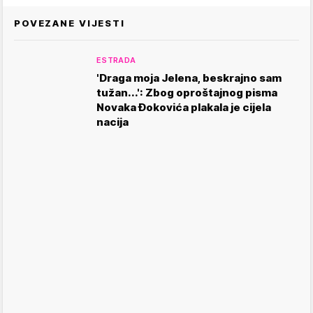
POVEZANE VIJESTI
ESTRADA
'Draga moja Jelena, beskrajno sam
tužan...': Zbog oproštajnog pisma
Novaka Đokovića plakala je cijela
nacija