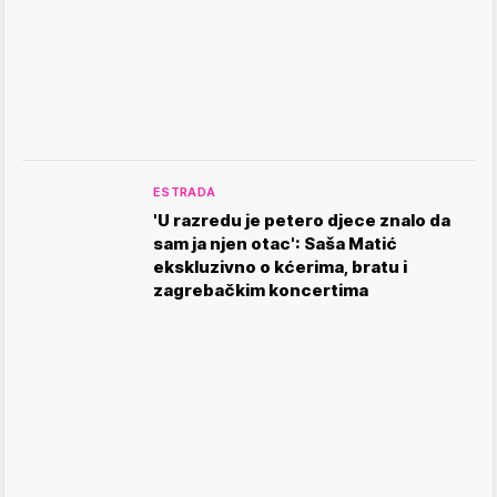
ESTRADA
'U razredu je petero djece znalo da
sam ja njen otac': Saša Matić
ekskluzivno o kćerima, bratu i
zagrebačkim koncertima