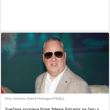
Foto: Antonio Ahel/ATAImages/PIXSELL
Svečana proslava firme 'Melos Estrada' na čelu s