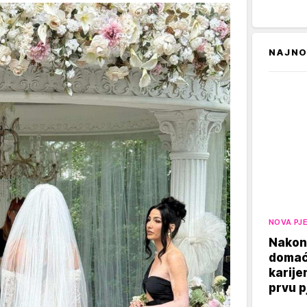
NAJNO
NOVA PJ
Nakon
domaći
karije
prvu 