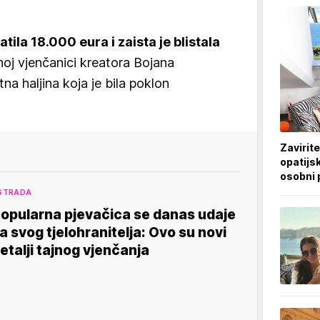
tila 18.000 eura i zaista je blistala
noj vjenčanici kreatora Bojana
tna haljina koja je bila poklon
Zavirite
opatijsk
osobni 
STRADA
opularna pjevačica se danas udaje
a svog tjelohranitelja: Ovo su novi
etalji tajnog vjenčanja