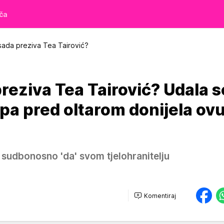
iča
sada preziva Tea Tairović?
reziva Tea Tairović? Udala s
a pa pred oltarom donijela ov
e sudbonosno 'da' svom tjelohranitelju
Komentiraj