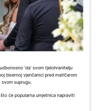
sudbonosno 'da' svom tjelohranitelju
epoj bisernoj vjenčanici pred matičarom
v svom suprugu.
a što će popularna umjetnica napraviti