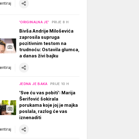
ntiraj
'ORIGINALNA JE'
PRIJE 8 H
Bivša Andrije Miloševića
zaprosila supruga
pozitivnim testom na
trudnoću: Ostavila glumca,
a danas živi bajku
ntiraj
JEDNA JE BAKA
PRIJE 10 H
'Sve ću vas pobiti': Marija
Šerifović šokirala
porukama koje joj je majka
poslala, razlog će vas
iznenaditi
ntiraj