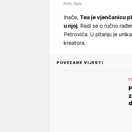
Foto: Kurir
Inače,
Tea je vjenčanicu pla
u njoj
. Radi se o ručno rađe
Petrovića. U pitanju je unika
kreatora.
POVEZANE VIJESTI
E
P
z
d