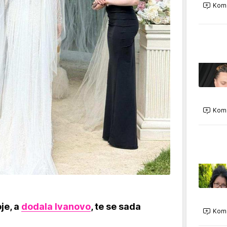
Kome
Kome
je, a
dodala Ivanovo
, te se sada
Kome