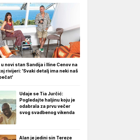
 u novi stan Sandija i Iline Cenov na
oj rivijeri: 'Svaki detalj ima neki naš
pečat'
Udaje se Tia Jurčić:
Pogledajte haljinu koju je
odabrala za prvu večer
svog svadbenog vikenda
Alan je jedini sin Tereze