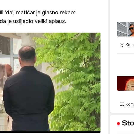
i 'da', matičar je glasno rekao:
da je uslijedio veliki aplauz.
Kome
Kome