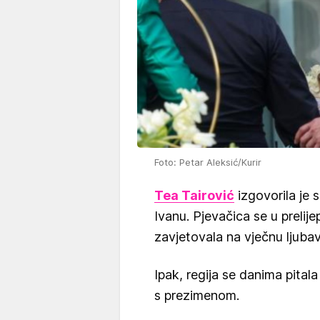
Foto: Petar Aleksić/Kurir
Tea Tairović
izgovorila je 
Ivanu. Pjevačica se u prelij
zavjetovala na vječnu ljuba
Ipak, regija se danima pital
s prezimenom.