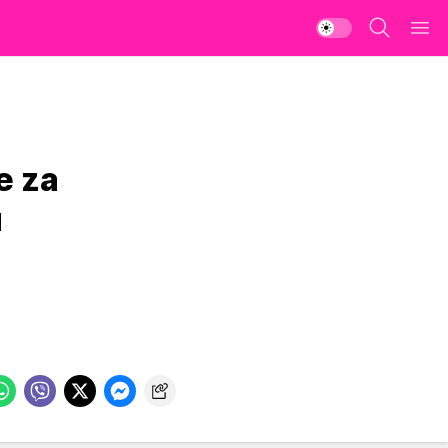
e za
u