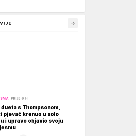
VIJE
ESMA
PRIJE 6 H
 dueta s Thompsonom,
 pjevač krenuo u solo
ru i upravo objavio svoju
pjesmu