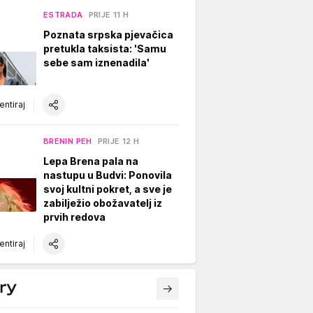
ESTRADA
PRIJE 11 H
Poznata srpska pjevačica
pretukla taksista: 'Samu
sebe sam iznenadila'
ntiraj
BRENIN PEH
PRIJE 12 H
Lepa Brena pala na
nastupu u Budvi: Ponovila
svoj kultni pokret, a sve je
zabilježio obožavatelj iz
prvih redova
ntiraj